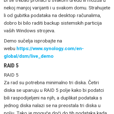
bi se trebao pronaći u svakom uredu ili možda u
nekoj manjoj varijanti i u svakom domu. Strahujete
li od gubitka podataka na desktop računalima,
dobro bi bilo raditi backup sistemskih particija
vaših Windows strojeva.
Demo sučelja isprobajte na
webu
https://www.synology.com/en-
global/dsm/live_demo
RAID 5
RAID 5
Za rad su potrebna minimalno tri diska. Četiri
diska se uparuju u RAID 5 polje kako bi podatci
bili raspodijeljeni na njih, a duplikat podataka s
jednog diska nalazi se na preostala tri diska u
polju. Tako je moguće doći do tih podataka kada