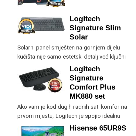
prednost mu je što za
nadogradnje koje su
male ustupke možete
ključne svakom
Logitech
osjetno uštedjeti pri
korisniku.
Signature Slim
kupnji.
Solar
Solarni panel smješten na gornjem dijelu
kućišta nije samo estetski detalj već ključni
dio koncepta ovog proizvoda, jer koristi
Logitech
energiju prirodnog ili umjetnog svjetla za
Signature
rad.
Comfort Plus
MK880 set
Ako vam je kod dugih radnih sati komfor na
prvom mjestu, Logitech je spojio idealnu
kombinaciju tipkovnice i miša s naprednim
Hisense 65UR9S
funkcijama.