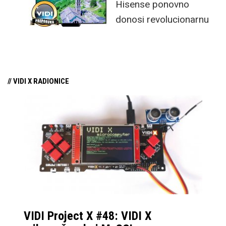
Hisense ponovno
donosi revolucionarnu
tehnologiju na tržište
samo par mjeseci od
njezina predstavljanja.
// VIDI X RADIONICE
VIDI Project X #48: VIDI X