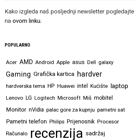
Kako izgleda naš posljednji newsletter pogledajte
na
ovom linku.
POPULARNO
AMD
asus
Acer
Android
Apple
Dell
galaxy
hardver
Gaming
Grafička kartica
laptop
intel
hardverska tema
HP
Huawei
Kućište
mobitel
Lenovo
LG
Logitech
Microsoft
Miš
Monitor
nVidia
palac gore za kupnju
pametni sat
Pametni telefon
Prijenosnik
Philips
Procesor
recenzija
sadržaj
Računalo