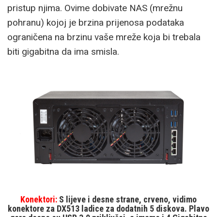
pristup njima. Ovime dobivate NAS (mrežnu
pohranu) kojoj je brzina prijenosa podataka
ograničena na brzinu vaše mreže koja bi trebala
biti gigabitna da ima smisla.
Konektori:
S lijeve i desne strane, crveno, vidimo
konektore za DX513 ladice za dodatnih 5 diskova. Plavo