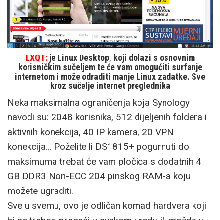
LXQT:
je Linux Desktop, koji dolazi s osnovnim
korisničkim sučeljem te će vam omogućiti surfanje
internetom i može odraditi manje Linux zadatke. Sve
kroz sučelje internet preglednika
Neka maksimalna ograničenja koja Synology
navodi su: 2048 korisnika, 512 dijeljenih foldera i
aktivnih konekcija, 40 IP kamera, 20 VPN
konekcija... Poželite li DS1815+ pogurnuti do
maksimuma trebat će vam pločica s dodatnih 4
GB DDR3 Non-ECC 204 pinskog RAM-a koju
možete ugraditi.
Sve u svemu, ovo je odličan komad hardvera koji