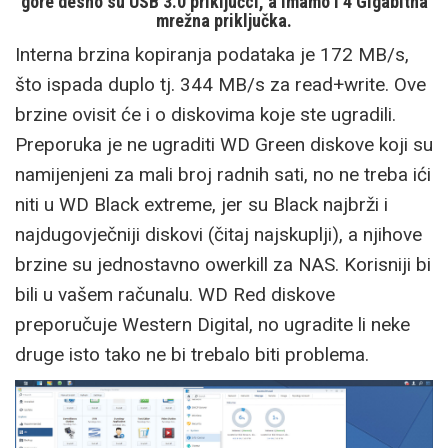
gore desno su USB 3.0 priključci, a imamo i 4 Gigabitna
mrežna priključka.
Interna brzina kopiranja podataka je 172 MB/s,
što ispada duplo tj. 344 MB/s za read+write. Ove
brzine ovisit će i o diskovima koje ste ugradili.
Preporuka je ne ugraditi WD Green diskove koji su
namijenjeni za mali broj radnih sati, no ne treba ići
niti u WD Black extreme, jer su Black najbrži i
najdugovječniji diskovi (čitaj najskuplji), a njihove
brzine su jednostavno owerkill za NAS. Korisniji bi
bili u vašem računalu. WD Red diskove
preporučuje Western Digital, no ugradite li neke
druge isto tako ne bi trebalo biti problema.