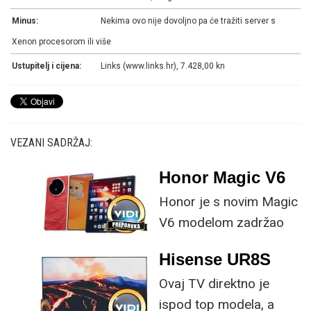
Minus:
Nekima ovo nije dovoljno pa će tražiti server s
Xenon procesorom ili više
Ustupitelj i cijena:
Links (www.links.hr), 7.428,00 kn
VEZANI SADRŽAJ:
Honor Magic V6
Honor je s novim Magic
V6 modelom zadržao
provjerene
Hisense UR8S
specifikacije, no
Ovaj TV direktno je
istovremeno
ispod top modela, a
implementirao