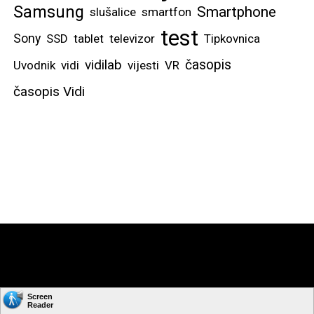
Samsung
Smartphone
slušalice
smartfon
test
Sony
SSD
tablet
televizor
Tipkovnica
vidilab
časopis
Uvodnik
vidi
vijesti
VR
časopis Vidi
Copyright © by: VIDI-TO d.o.o. Sva prava pridržana.