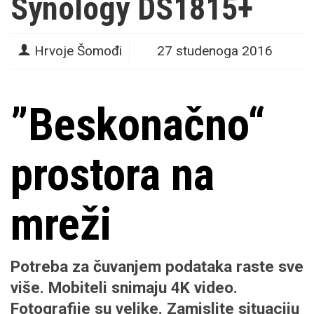
Synology DS1815+
Hrvoje Šomođi
27 studenoga 2016
”Beskonačno“
prostora na
mreži
Potreba za čuvanjem podataka raste sve
više. Mobiteli snimaju 4K video.
Fotografije su velike. Zamislite situaciju