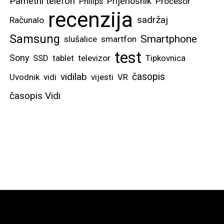
Pametni telefon
Prijenosnik
Philips
Procesor
recenzija
sadržaj
Računalo
Samsung
Smartphone
slušalice
smartfon
test
Sony
SSD
tablet
televizor
Tipkovnica
vidilab
časopis
Uvodnik
vidi
vijesti
VR
časopis Vidi