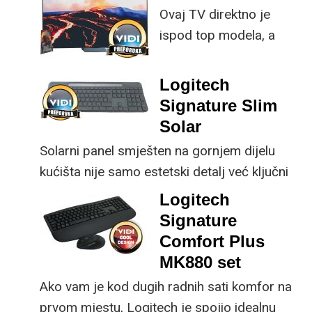
Ovaj TV direktno je
istovremeno
ispod top modela, a
implementirao
prednost mu je što za
nadogradnje koje su
male ustupke možete
ključne svakom
Logitech
osjetno uštedjeti pri
korisniku.
Signature Slim
kupnji.
Solar
Solarni panel smješten na gornjem dijelu
kućišta nije samo estetski detalj već ključni
dio koncepta ovog proizvoda, jer koristi
Logitech
energiju prirodnog ili umjetnog svjetla za
Signature
rad.
Comfort Plus
MK880 set
Ako vam je kod dugih radnih sati komfor na
prvom mjestu, Logitech je spojio idealnu