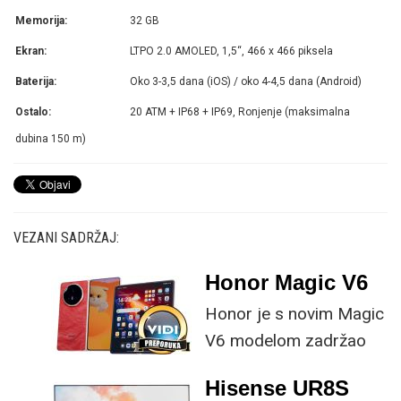
Memorija:
32 GB
Ekran:
LTPO 2.0 AMOLED, 1,5“, 466 x 466 piksela
Baterija:
Oko 3-3,5 dana (iOS) / oko 4-4,5 dana (Android)
Ostalo:
20 ATM + IP68 + IP69, Ronjenje (maksimalna
dubina 150 m)
VEZANI SADRŽAJ:
Honor Magic V6
Honor je s novim Magic
V6 modelom zadržao
provjerene
Hisense UR8S
specifikacije, no