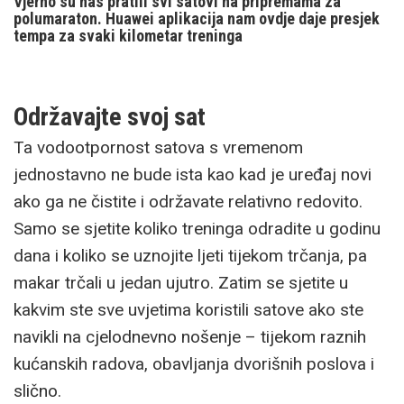
Vjerno su nas pratili svi satovi na pripremama za
polumaraton. Huawei aplikacija nam ovdje daje presjek
tempa za svaki kilometar treninga
Održavajte svoj sat
Ta vodootpornost satova s vremenom
jednostavno ne bude ista kao kad je uređaj novi
ako ga ne čistite i održavate relativno redovito.
Samo se sjetite koliko treninga odradite u godinu
dana i koliko se uznojite ljeti tijekom trčanja, pa
makar trčali u jedan ujutro. Zatim se sjetite u
kakvim ste sve uvjetima koristili satove ako ste
navikli na cjelodnevno nošenje – tijekom raznih
kućanskih radova, obavljanja dvorišnih poslova i
slično.