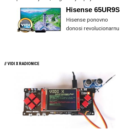
kombinaciju tipkovnice i miša s naprednim
Hisense 65UR9S
funkcijama.
Hisense ponovno
donosi revolucionarnu
tehnologiju na tržište
samo par mjeseci od
njezina predstavljanja.
// VIDI X RADIONICE