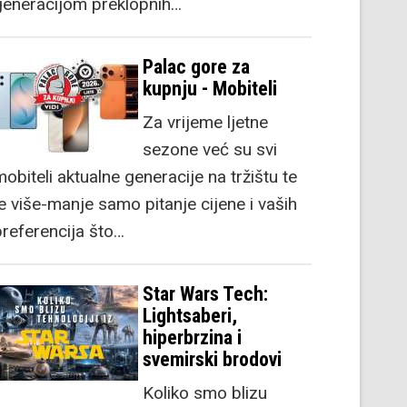
generacijom preklopnih…
Palac gore za
kupnju - Mobiteli
Za vrijeme ljetne
sezone već su svi
obiteli aktualne generacije na tržištu te
je više-manje samo pitanje cijene i vaših
preferencija što…
Star Wars Tech:
Lightsaberi,
hiperbrzina i
svemirski brodovi
Koliko smo blizu