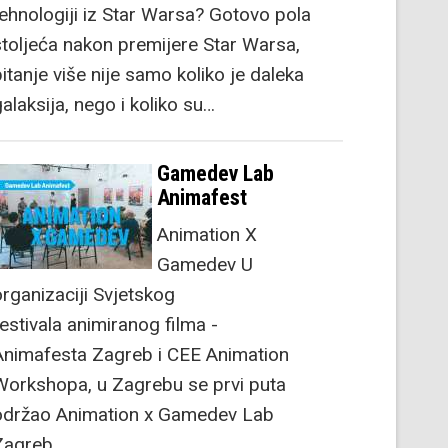
tehnologiji iz Star Warsa? Gotovo pola
stoljeća nakon premijere Star Warsa,
itanje više nije samo koliko je daleka
alaksija, nego i koliko su…
Gamedev Lab
Animafest
Animation X
Gamedev U
organizaciji Svjetskog
festivala animiranog filma -
Animafesta Zagreb i CEE Animation
Workshopa, u Zagrebu se prvi puta
održao Animation x Gamedev Lab
Zagreb.