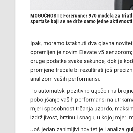
MOGUĆNOSTI: Forerunner 970 modela za triatl
sportaše koji se ne drže samo jedne aktivnosti
Ipak, moramo istaknuti dva glavna novite
opremljen je novim Elevate v5 senzorom; 2
druge podatke svake sekunde, dok je kod 
promjene trebale bi rezultirati još preciz
analizom vaših performansi.
To automatski pozitivno utječe i na brojn
poboljšanje vaših performansi na utrkam
mjeri sposobnost trčanja uzbrdo, maksim
izdržljivost, brzinu i snagu, u kojoj mjeri
Još jedan zanimljivi novitet je i analiza g