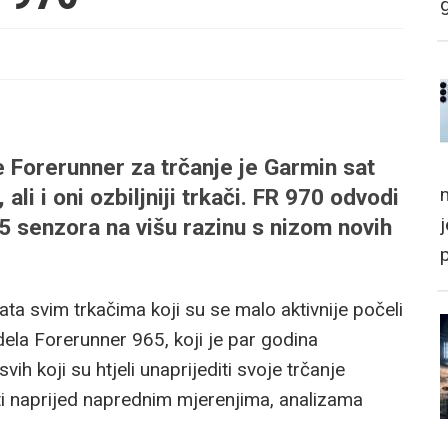
e Forerunner za trčanje je Garmin sat
m
, ali i oni ozbiljniji trkači. FR 970 odvodi
5 senzora na višu razinu s nizom novih
ta svim trkačima koji su se malo aktivnije počeli
dela Forerunner 965, koji je par godina
ih koji su htjeli unaprijediti svoje trčanje
rati naprijed naprednim mjerenjima, analizama