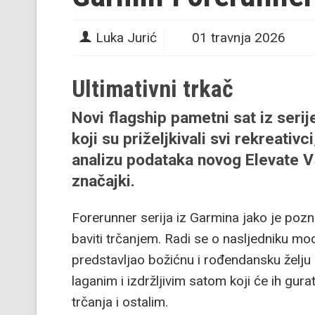
Luka Jurić
01 travnja 2026
Ultimativni trkač
Novi flagship pametni sat iz serij
koji su priželjkivali svi rekreativci
analizu podataka novog Elevate V
značajki.
Forerunner serija iz Garmina jako je pozna
baviti trčanjem. Radi se o nasljedniku mo
predstavljao božićnu i rođendansku želju sv
laganim i izdržljivim satom koji će ih gu
trčanja i ostalim.