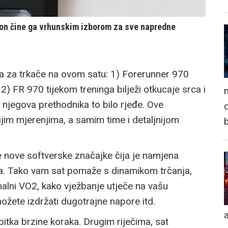
on čine ga vrhunskim izborom za sve napredne
ta za trkače na ovom satu: 1) Forerunner 970
) FR 970 tijekom treninga bilježi otkucaje srca i
n
njegova prethodnika to bilo rjeđe. Ove
d
nijim mjerenjima, a samim time i detaljnijom
e nove softverske značajke čija je namjena
a. Tako vam sat pomaže s dinamikom trčanja,
alni VO2, kako vježbanje utječe na vašu
 možete izdržati dugotrajne napore itd.
a
ubitka brzine koraka. Drugim riječima, sat