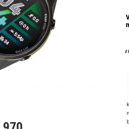
V
m
/
n
 970