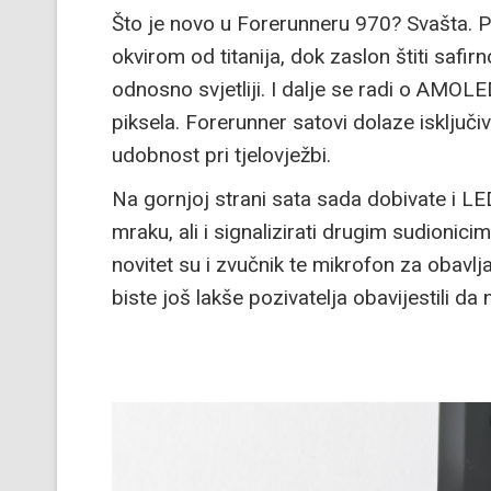
Što je novo u Forerunneru 970? Svašta. P
okvirom od titanija, dok zaslon štiti safirn
odnosno svjetliji. I dalje se radi o AMOL
piksela. Forerunner satovi dolaze isključ
udobnost pri tjelovježbi.
Na gornjoj strani sata sada dobivate i L
mraku, ali i signalizirati drugim sudionic
novitet su i zvučnik te mikrofon za obavl
biste još lakše pozivatelja obavijestili da 