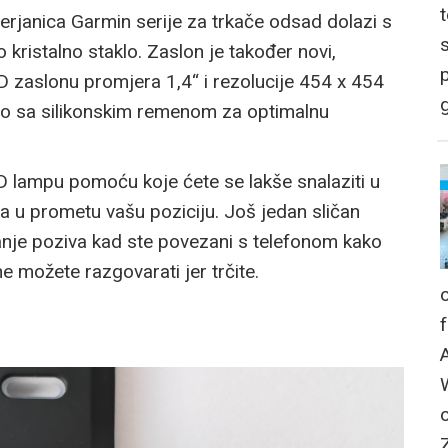
erjanica Garmin serije za trkače odsad dolazi s
o kristalno staklo. Zaslon je također novi,
p
ED zaslonu promjera 1,4“ i rezolucije 454 x 454
g
ivo sa silikonskim remenom za optimalnu
ED lampu pomoću koje ćete se lakše snalaziti u
ima u prometu vašu poziciju. Još jedan sličan
janje poziva kad ste povezani s telefonom kako
ne možete razgovarati jer trčite.