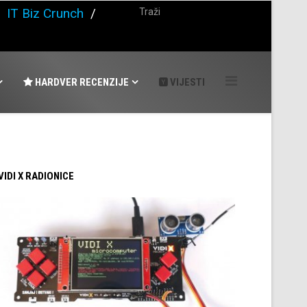
/
IT Biz Crunch
/
HARDVER RECENZIJE
VIJESTI
 VIDI X RADIONICE