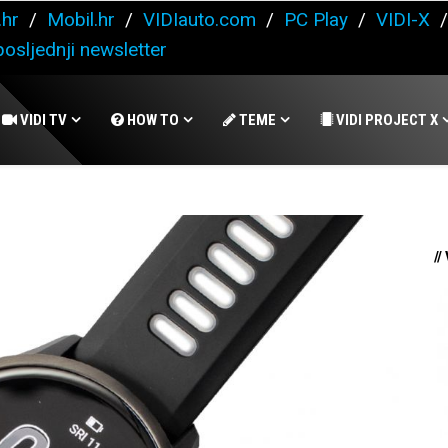
.hr
/
Mobil.hr
/
VIDIauto.com
/
PC Play
/
VIDI-X
osljednji newsletter
VIDI TV
HOW TO
TEME
VIDI PROJECT X
//