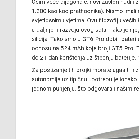
Osim veće dijagonale, novi zaslon nudi i 
1.200 kao kod prethodnika). Nismo imali 
svjetlosnim uvjetima. Ovu filozofiju veći
u daljnjem razvoju ovog sata. Tako je nje
silicija. Tako smo u GT6 Pro dobili bateri
odnosu na 524 mAh koje broji GT5 Pro. Ta
do 21 dan korištenja uz štednju baterije,
Za postizanje tih brojki morate ugasiti ni
autonomija uz tipičnu upotrebu je ionako
jednom punjenju, što odgovara i našim re