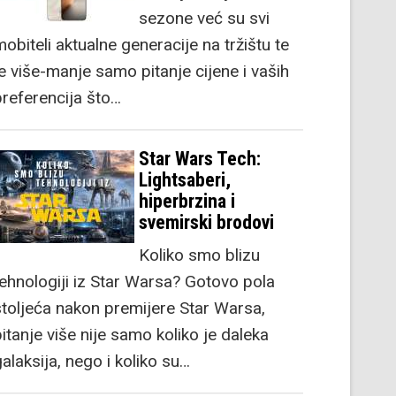
sezone već su svi
obiteli aktualne generacije na tržištu te
je više-manje samo pitanje cijene i vaših
preferencija što…
Star Wars Tech:
Lightsaberi,
hiperbrzina i
svemirski brodovi
Koliko smo blizu
tehnologiji iz Star Warsa? Gotovo pola
stoljeća nakon premijere Star Warsa,
itanje više nije samo koliko je daleka
alaksija, nego i koliko su…