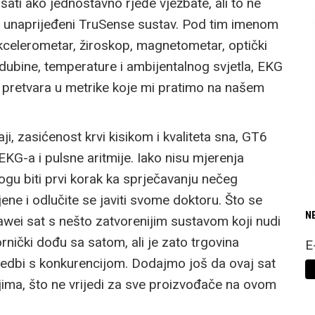
šati ako jednostavno rjeđe vježbate, ali to ne
 unaprijeđeni TruSense sustav. Pod tim imenom
celerometar, žiroskop, magnetometar, optički
dubine, temperature i ambijentalnog svjetla, EKG
a pretvara u metrike koje mi pratimo na našem
i, zasićenost krvi kisikom i kvaliteta sna, GT6
 EKG-a i pulsne aritmije. Iako nisu mjerenja
ogu biti prvi korak ka sprječavanju nečeg
ene i odlučite se javiti svome doktoru. Što se
N
awei sat s nešto zatvorenijim sustavom koji nudi
ornički dođu sa satom, ali je zato trgovina
E
redbi s konkurencijom. Dodajmo još da ovaj sat
jima, što ne vrijedi za sve proizvođače na ovom