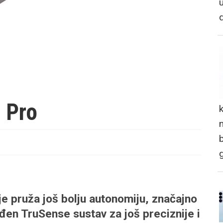
 Pro
n
e pruža još bolju autonomiju, značajno
eđen TruSense sustav za još preciznije i