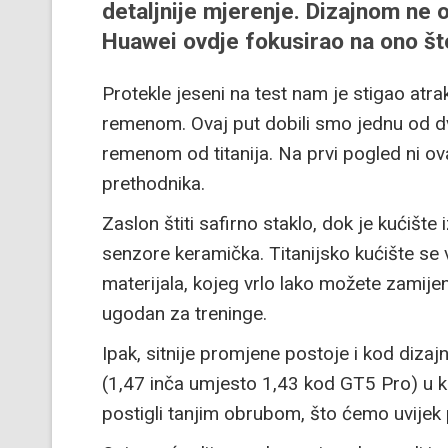
detaljnije mjerenje. Dizajnom ne
Huawei ovdje fokusirao na ono št
Protekle jeseni na test nam je stigao atra
remenom. Ovaj put dobili smo jednu od dvi
remenom od titanija. Na prvi pogled ni ov
prethodnika.
Zaslon štiti safirno staklo, dok je kućište
senzore keramička. Titanijsko kućište se 
materijala, kojeg vrlo lako možete zamijeni
ugodan za treninge.
Ipak, sitnije promjene postoje i kod diza
(1,47 inča umjesto 1,43 kod GT5 Pro) u ku
postigli tanjim obrubom, što ćemo uvijek 