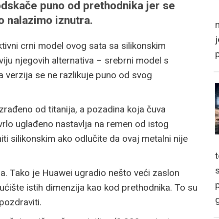
 odskače puno od prethodnika jer se
o nalazimo iznutra.
m
ktivni crni model ovog sata sa silikonskim
ju njegovih alternativa – srebrni model s
a verzija se ne razlikuje puno od svog
 izrađeno od titanija, a pozadina koja čuva
vrlo uglađeno nastavlja na remen od istog
ti silikonskim ako odlučite da ovaj metalni nije
jna. Tako je Huawei ugradio nešto veći zaslon
p
ćište istih dimenzija kao kod prethodnika. To su
g
pozdraviti.