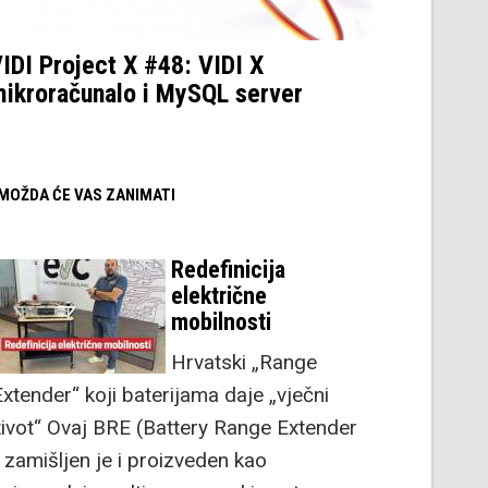
IDI Project X #48: VIDI X
ikroračunalo i MySQL server
/ MOŽDA ĆE VAS ZANIMATI
Redefinicija
električne
mobilnosti
Hrvatski „Range
Extender“ koji baterijama daje „vječni
život“ Ovaj BRE (Battery Range Extender
) zamišljen je i proizveden kao