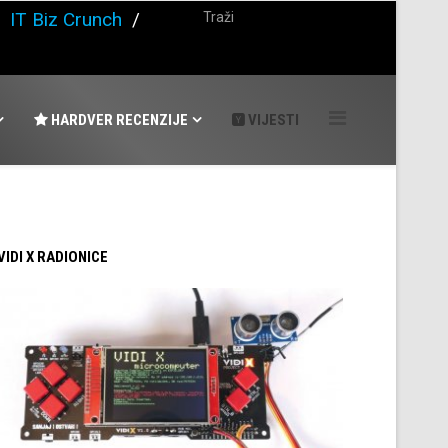
/
IT Biz Crunch
/
HARDVER RECENZIJE
VIJESTI
 VIDI X RADIONICE