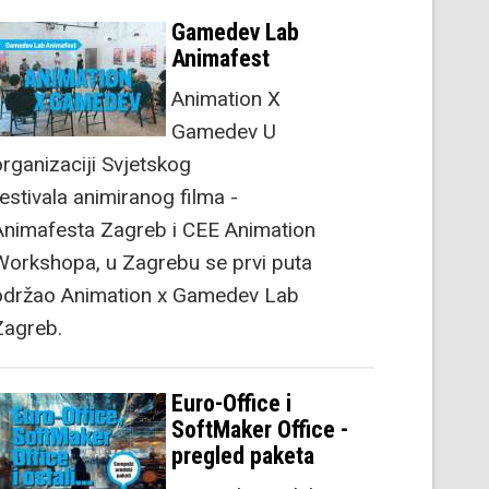
Gamedev Lab
Animafest
Animation X
Gamedev U
organizaciji Svjetskog
festivala animiranog filma -
Animafesta Zagreb i CEE Animation
Workshopa, u Zagrebu se prvi puta
održao Animation x Gamedev Lab
Zagreb.
Euro-Office i
SoftMaker Office -
pregled paketa