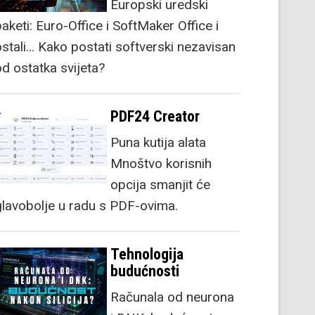
Europski uredski
aketi: Euro-Office i SoftMaker Office i
stali... Kako postati softverski nezavisan
od ostatka svijeta?
PDF24 Creator
Puna kutija alata
Mnoštvo korisnih
opcija smanjit će
glavobolje u radu s PDF-ovima.
Tehnologija
budućnosti
Računala od neurona