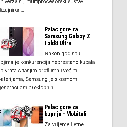
univerzalni, multiprocesorski sustav
dizajniran…
Palac gore za
Samsung Galaxy Z
Fold8 Ultra
Nakon godina u
kojima je konkurencija neprestano kucala
a vrata s tanjim profilima i većim
baterijama, Samsung je s osmom
generacijom preklopnih…
Palac gore za
kupnju - Mobiteli
Za vrijeme ljetne