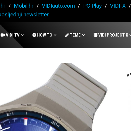
.hr
/
Mobil.hr
/
VIDIauto.com
/
PC Play
/
VIDI-X
osljednji newsletter
VIDI TV
HOW TO
TEME
VIDI PROJECT X
//