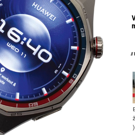
V
m
/