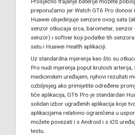
Prosječno trajanje baterije možete pobolj
preporučamo jer Watch GT6 Pro donosi i
Huawei objedinjuje senzore ovog sata (ak
senzor otkucaja srca, barometar, senzor 
senzor) i softver koji podatke tih senzor
satu i Huawei Health aplikaciji.
Uz standardna mjerenja kao što su otkucaj
Pro nudi mjerenja poput krutosti arterija,
medicinskim uređajem, njihovi rezultati m
ozbiljnijeg ako primijetite određene promj
tiče aplikacija, GT6 Pro je standardan Hu
solidan izbor ugrađenih aplikacija koje tv
aplikacijama relativno ograničena u uspo
možete povezati i s Android i s iOS uređa
testu.