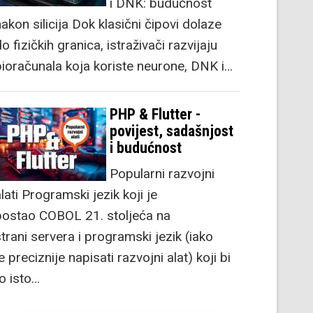
i DNK: budućnost
akon silicija Dok klasični čipovi dolaze
o fizičkih granica, istraživači razvijaju
bioračunala koja koriste neurone, DNK i…
PHP & Flutter -
povijest, sadašnjost
i budućnost
Popularni razvojni
lati Programski jezik koji je
postao COBOL 21. stoljeća na
strani servera i programski jezik (iako
e preciznije napisati razvojni alat) koji bi
to isto…