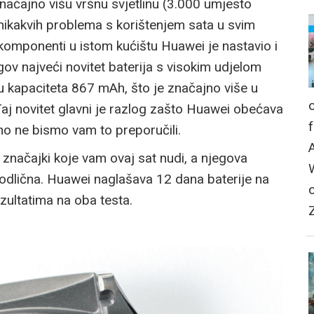
značajno višu vršnu svjetlinu (3.000 umjesto
nikakvih problema s korištenjem sata u svim
h komponenti u istom kućištu Huawei je nastavio i
gov najveći novitet baterija s visokim udjelom
ju kapaciteta 867 mAh, što je značajno više u
j novitet glavni je razlog zašto Huawei obećava
 no ne bismo vam to preporučili.
z značajki koje vam ovaj sat nudi, a njegova
 odlična. Huawei naglašava 12 dana baterije na
zultatima na oba testa.