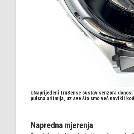
UNaprijeđeni TruSense sustav senzora donosi n
pulsna aritmija, uz sve što smo već navikli k
Napredna mjerenja