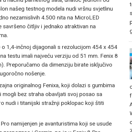
lon našeg testnog modela nudi vršnu svjetlinu
odno nezamislivih 4.500 nita na MicroLED
p
e savršeno čitljiv i jednako atraktivan na
g
ima.
e o 1,4-inčnoj dijagonali s rezolucijom 454 x 454
na testu imali najveću verziju od 51 mm. Fenix 8
m). Preporučamo da dimenziju birate isključivo
dugoročno nošenje.
zajna originalnog Fenixa, koji dolazi s gumbima
ci mogli bez straha obavljati svoj posao sa
nudi i titanijski stražnji poklopac koji štiti
Pro namijenjen je avanturistima koji se usude