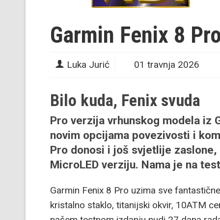
Garmin Fenix 8 Pr
Luka Jurić
01 travnja 2026
Bilo kuda, Fenix svuda
Pro verzija vrhunskog modela iz G
novim opcijama povezivosti i komu
Pro donosi i još svjetlije zaslone
MicroLED verziju. Nama je na tes
Garmin Fenix 8 Pro uzima sve fantastičn
kristalno staklo, titanijski okvir, 10ATM c
našem testnom izdanju nudi 27 dana rad