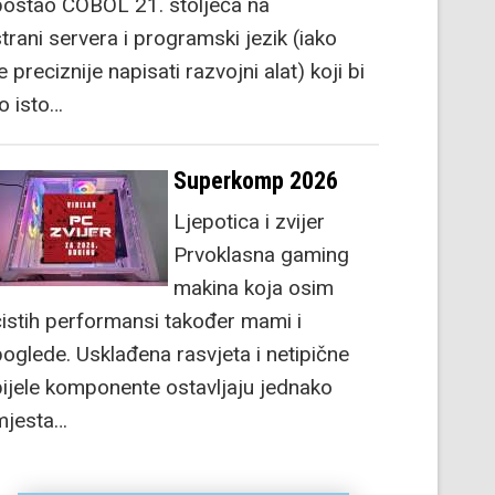
postao COBOL 21. stoljeća na
strani servera i programski jezik (iako
e preciznije napisati razvojni alat) koji bi
to isto…
Superkomp 2026
Ljepotica i zvijer
Prvoklasna gaming
makina koja osim
čistih performansi također mami i
poglede. Usklađena rasvjeta i netipične
bijele komponente ostavljaju jednako
mjesta…