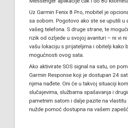
Messenger aplikacije čak i do 80 kilomet
Uz Garmin Fenix 8 Pro, mobitel je opciona
sa sobom. Pogotovo ako ste se uputili u a
vašeg telefona. S druge strane, te mogućn
rizik od ozljede u svojoj avanturi – ni vi n
vašu lokaciju s prijateljima i obitelji kako
mogućnosti ovog sata.
Ako aktivirate SOS signal na satu, on pomo
Garmin Response koji je dostupan 24 sata
njima nađete. Oni će u takvoj situaciji ko
slučajevima, službama spašavanja i drugi
pametnim satom i dalje pazite na vlastitu s
nužde pomoć dostupna na vašem zapešć