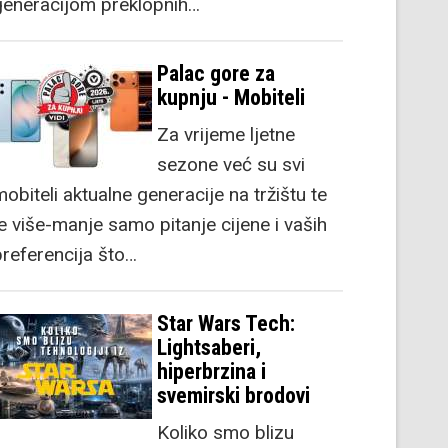
generacijom preklopnih…
Palac gore za
kupnju - Mobiteli
Za vrijeme ljetne
sezone već su svi
obiteli aktualne generacije na tržištu te
je više-manje samo pitanje cijene i vaših
preferencija što…
Star Wars Tech:
Lightsaberi,
hiperbrzina i
svemirski brodovi
Koliko smo blizu