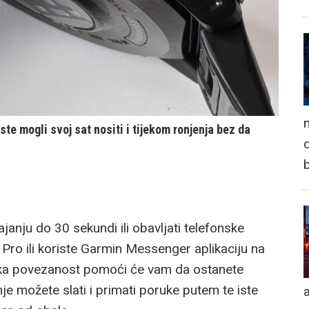
n
ste mogli svoj sat nositi i tijekom ronjenja bez da
d
janju do 30 sekundi ili obavljati telefonske
 Pro ili koriste Garmin Messenger aplikaciju na
ska povezanost pomoći će vam da ostanete
je možete slati i primati poruke putem te iste
a