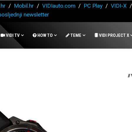
.hr
/
Mobil.hr
/
VIDIauto.com
/
PC Play
/
VIDI-X
osljednji newsletter
VIDI TV
HOW TO
TEME
VIDI PROJECT X
//