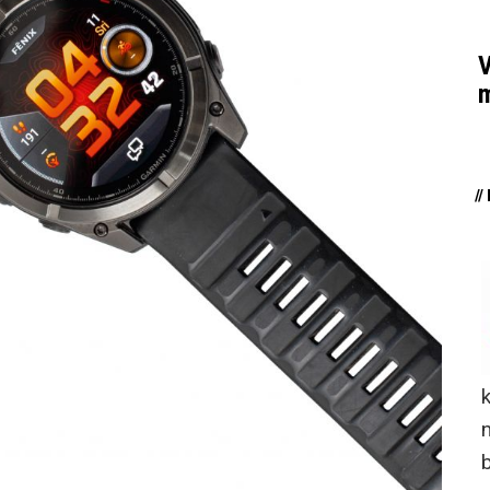
V
m
/
n