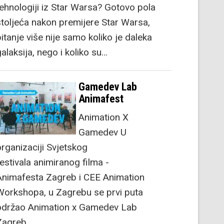
tehnologiji iz Star Warsa? Gotovo pola
stoljeća nakon premijere Star Warsa,
itanje više nije samo koliko je daleka
alaksija, nego i koliko su…
Gamedev Lab
Animafest
Animation X
Gamedev U
organizaciji Svjetskog
festivala animiranog filma -
Animafesta Zagreb i CEE Animation
Workshopa, u Zagrebu se prvi puta
održao Animation x Gamedev Lab
Zagreb.