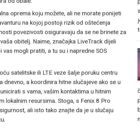
ara od obale.
lna oprema koju možete, ali ne morate ponijeti
j
vanturu na kojoj postoji rizik od oštećenja
osti povezivosti osiguravaju da se ne brinete za
i vaša obitelj. Naime, značajka LiveTrack dijeli
 bi vas mogli pratiti, a tu su i napredne SOS
ću satelitske ili LTE veze šalje poruku centru
 dnevno, a koordinira hitne slučajeve ako se u
municirati s vama, vašim kontaktima u hitnim
m lokalnim resursima. Stoga, s Fenix 8 Pro
igurnost, ali isto tako znajte da je u slučaju
u.