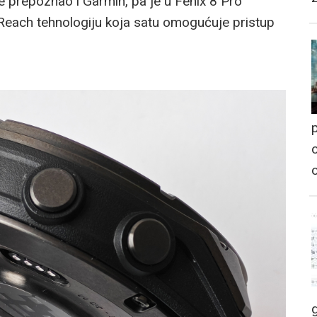
je prepoznao i Garmin, pa je u Fenix 8 Pro
Reach tehnologiju koja satu omogućuje pristup
p
o