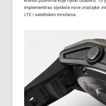
krenuti putevima koje rijetki odaberu. To 
implementirao sljedeće nove značajke: in
LTE i satelitskim mrežama.