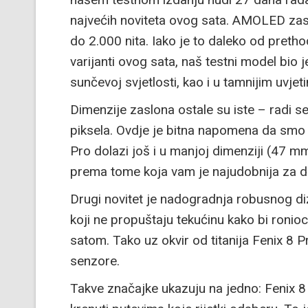
najvećih noviteta ovog sata. AMOLED zas
do 2.000 nita. Iako je to daleko od preth
varijanti ovog sata, naš testni model bio j
sunčevoj svjetlosti, kao i u tamnijim uvjet
Dimenzije zaslona ostale su iste – radi s
piksela. Ovdje je bitna napomena da smo 
Pro dolazi još i u manjoj dimenziji (47 m
prema tome koja vam je najudobnija za 
Drugi novitet je nadogradnja robusnog di
koji ne propuštaju tekućinu kako bi ronio
satom. Tako uz okvir od titanija Fenix 8 Pro 
senzore.
Takve značajke ukazuju na jedno: Fenix 8 