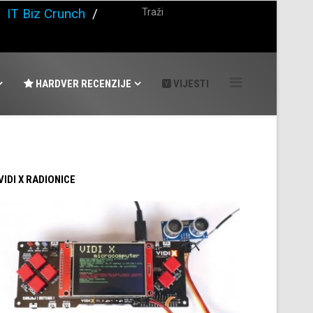
/
IT Biz Crunch
/
HARDVER RECENZIJE
VIJESTI
 VIDI X RADIONICE