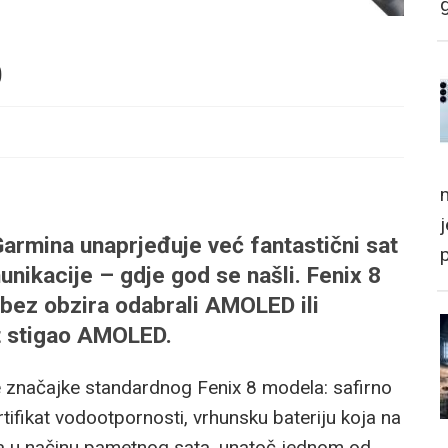
o
m
armina unaprjeđuje već fantastični sat
nikacije – gdje god se našli. Fenix 8
, bez obzira odabrali AMOLED ili
t stigao AMOLED.
e značajke standardnog Fenix 8 modela: safirno
ertifikat vodootpornosti, vrhunsku bateriju koja na
a u načinu pametnog sata, unatoč jednom od