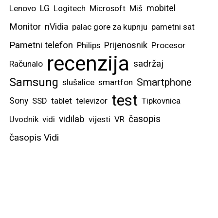
mobitel
Lenovo
LG
Logitech
Microsoft
Miš
Monitor
nVidia
palac gore za kupnju
pametni sat
Pametni telefon
Prijenosnik
Philips
Procesor
recenzija
sadržaj
Računalo
Samsung
Smartphone
slušalice
smartfon
test
Sony
SSD
tablet
televizor
Tipkovnica
vidilab
časopis
Uvodnik
vidi
vijesti
VR
časopis Vidi