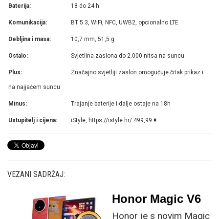
Baterija:
18 do 24 h
Komunikacija:
BT 5.3, WiFi, NFC, UWB2, opcionalno LTE
Debljina i masa:
10,7 mm, 51,5 g
Ostalo:
Svjetlina zaslona do 2.000 nitsa na suncu
Plus:
Značajno svjetliji zaslon omogućuje čitak prikaz i
na najjačem suncu
Minus:
Trajanje baterije i dalje ostaje na 18h
Ustupitelj i cijena:
iStyle, https://istyle.hr/ 499,99 €
VEZANI SADRŽAJ:
Honor Magic V6
Honor je s novim Magic