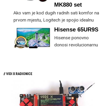
MK880 set
Ako vam je kod dugih radnih sati komfor na
prvom mjestu, Logitech je spojio idealnu
kombinaciju tipkovnice i miša s naprednim
Hisense 65UR9S
funkcijama.
Hisense ponovno
donosi revolucionarnu
tehnologiju na tržište
samo par mjeseci od
njezina predstavljanja.
// VIDI X RADIONICE