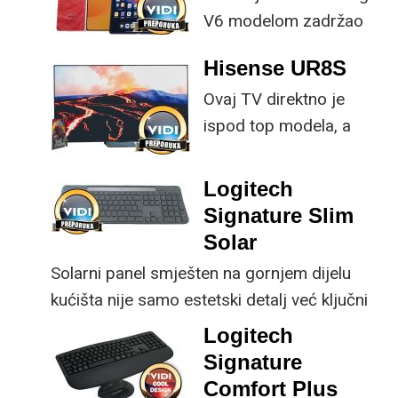
V6 modelom zadržao
provjerene
Hisense UR8S
specifikacije, no
Ovaj TV direktno je
istovremeno
ispod top modela, a
implementirao
prednost mu je što za
nadogradnje koje su
male ustupke možete
ključne svakom
Logitech
osjetno uštedjeti pri
korisniku.
Signature Slim
kupnji.
Solar
Solarni panel smješten na gornjem dijelu
kućišta nije samo estetski detalj već ključni
dio koncepta ovog proizvoda, jer koristi
Logitech
energiju prirodnog ili umjetnog svjetla za
Signature
rad.
Comfort Plus