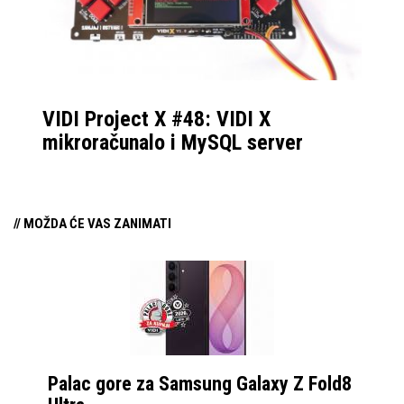
VIDI Project X #48: VIDI X
mikroračunalo i MySQL server
// MOŽDA ĆE VAS ZANIMATI
Palac gore za Samsung Galaxy Z Fold8