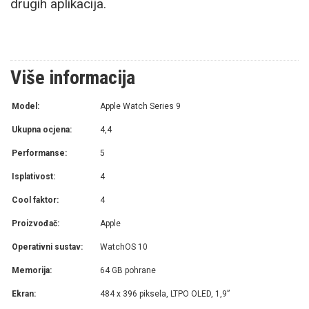
drugih aplikacija.
Više informacija
Model:
Apple Watch Series 9
Ukupna ocjena:
4,4
Performanse:
5
Isplativost:
4
Cool faktor:
4
Proizvođač:
Apple
Operativni sustav:
WatchOS 10
Memorija:
64 GB pohrane
Ekran:
484 x 396 piksela, LTPO OLED, 1,9”