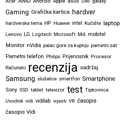
AMD
asus
Acer
Android
Apple
Dell
galaxy
hardver
Gaming
Grafička kartica
laptop
intel
hardverska tema
HP
Huawei
Kućište
mobitel
Lenovo
LG
Logitech
Microsoft
Miš
Monitor
nVidia
palac gore za kupnju
pametni sat
Pametni telefon
Prijenosnik
Philips
Procesor
recenzija
sadržaj
Računalo
Samsung
Smartphone
slušalice
smartfon
test
Sony
SSD
tablet
televizor
Tipkovnica
vidilab
časopis
Uvodnik
vidi
vijesti
VR
časopis Vidi