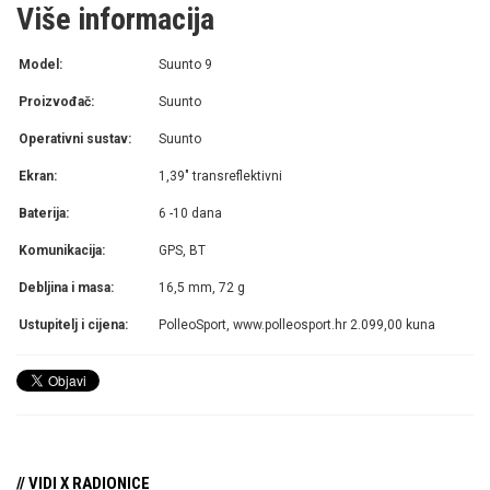
Više informacija
Model:
Suunto 9
Proizvođač:
Suunto
Operativni sustav:
Suunto
Ekran:
1,39" transreflektivni
Baterija:
6 -10 dana
Komunikacija:
GPS, BT
Debljina i masa:
16,5 mm, 72 g
Ustupitelj i cijena:
PolleoSport, www.polleosport.hr 2.099,00 kuna
// VIDI X RADIONICE