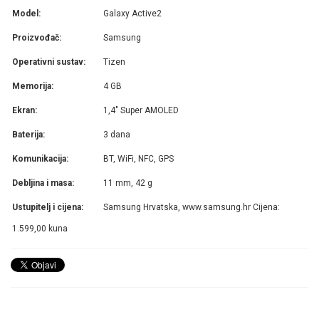
Model:
Galaxy Active2
Proizvođač:
Samsung
Operativni sustav:
Tizen
Memorija:
4 GB
Ekran:
1,4" Super AMOLED
Baterija:
3 dana
Komunikacija:
BT, WiFi, NFC, GPS
Debljina i masa:
11 mm, 42 g
Ustupitelj i cijena:
Samsung Hrvatska, www.samsung.hr Cijena:
1.599,00 kuna