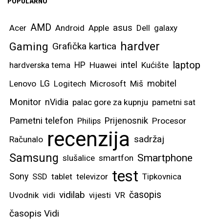
POPULARNO
AMD
asus
Acer
Android
Apple
Dell
galaxy
hardver
Gaming
Grafička kartica
laptop
intel
hardverska tema
HP
Huawei
Kućište
mobitel
Lenovo
LG
Logitech
Microsoft
Miš
Monitor
nVidia
palac gore za kupnju
pametni sat
Pametni telefon
Prijenosnik
Philips
Procesor
recenzija
sadržaj
Računalo
Samsung
Smartphone
slušalice
smartfon
test
Sony
SSD
tablet
televizor
Tipkovnica
vidilab
časopis
Uvodnik
vidi
vijesti
VR
časopis Vidi