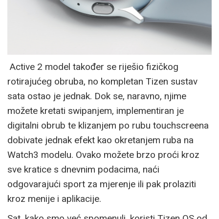
Active 2 model također se riješio fizičkog
rotirajućeg obruba, no kompletan Tizen sustav
sata ostao je jednak. Dok se, naravno, njime
možete kretati swipanjem, implementiran je
digitalni obrub te klizanjem po rubu touchscreena
dobivate jednak efekt kao okretanjem ruba na
Watch3 modelu. Ovako možete brzo proći kroz
sve kratice s dnevnim podacima, naći
odgovarajući sport za mjerenje ili pak prolaziti
kroz menije i aplikacije.
Sat, kako smo već spomenuli, koristi Tizen OS od