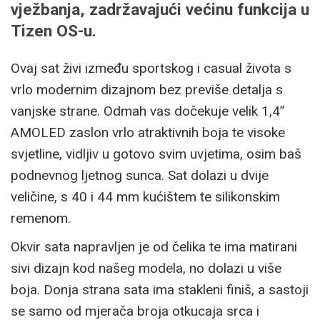
vježbanja, zadržavajući većinu funkcija u
Tizen OS-u.
Ovaj sat živi između sportskog i casual života s
vrlo modernim dizajnom bez previše detalja s
vanjske strane. Odmah vas dočekuje velik 1,4”
AMOLED zaslon vrlo atraktivnih boja te visoke
svjetline, vidljiv u gotovo svim uvjetima, osim baš
podnevnog ljetnog sunca. Sat dolazi u dvije
veličine, s 40 i 44 mm kućištem te silikonskim
remenom.
Okvir sata napravljen je od čelika te ima matirani
sivi dizajn kod našeg modela, no dolazi u više
boja. Donja strana sata ima stakleni finiš, a sastoji
se samo od mjerača broja otkucaja srca i