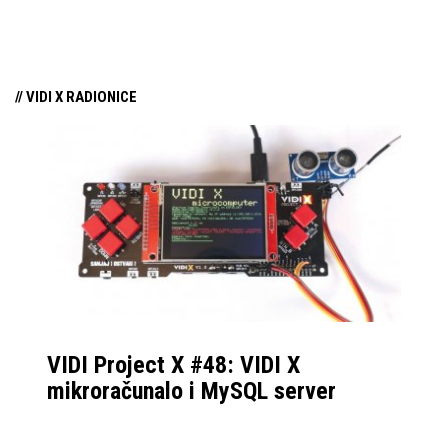
tehnologiju na tržište
samo par mjeseci od
njezina predstavljanja.
// VIDI X RADIONICE
VIDI Project X #48: VIDI X
mikroračunalo i MySQL server