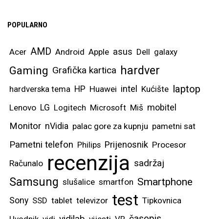
POPULARNO
AMD
asus
Acer
Android
Apple
Dell
galaxy
hardver
Gaming
Grafička kartica
laptop
intel
hardverska tema
HP
Huawei
Kućište
mobitel
Lenovo
LG
Logitech
Microsoft
Miš
Monitor
nVidia
palac gore za kupnju
pametni sat
Pametni telefon
Prijenosnik
Philips
Procesor
recenzija
sadržaj
Računalo
Samsung
Smartphone
slušalice
smartfon
test
Sony
SSD
tablet
televizor
Tipkovnica
vidilab
časopis