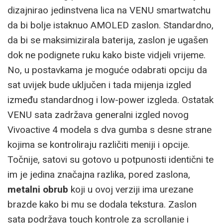
dizajnirao jedinstvena lica na VENU smartwatchu
da bi bolje istaknuo AMOLED zaslon. Standardno,
da bi se maksimizirala baterija, zaslon je ugašen
dok ne podignete ruku kako biste vidjeli vrijeme.
No, u postavkama je moguće odabrati opciju da
sat uvijek bude uključen i tada mijenja izgled
između standardnog i low-power izgleda. Ostatak
VENU sata zadržava generalni izgled novog
Vivoactive 4 modela s dva gumba s desne strane
kojima se kontroliraju različiti meniji i opcije.
Točnije, satovi su gotovo u potpunosti identični te
im je jedina značajna razlika, pored zaslona,
metalni obrub
koji u ovoj verziji ima urezane
brazde kako bi mu se dodala tekstura. Zaslon
sata podržava touch kontrole za scrollanje i