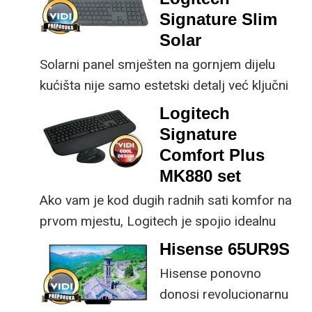
osjetno uštedjeti pri
korisniku.
Signature Slim
kupnji.
Solar
Solarni panel smješten na gornjem dijelu
kućišta nije samo estetski detalj već ključni
dio koncepta ovog proizvoda, jer koristi
Logitech
energiju prirodnog ili umjetnog svjetla za
Signature
rad.
Comfort Plus
MK880 set
Ako vam je kod dugih radnih sati komfor na
prvom mjestu, Logitech je spojio idealnu
kombinaciju tipkovnice i miša s naprednim
Hisense 65UR9S
funkcijama.
Hisense ponovno
donosi revolucionarnu