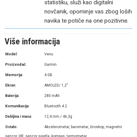
statistiku, služi kao digitalni
novčanik, opominje vas zbog loših
navika te potiče na one pozitivne.
Više informacija
Model:
Venu
Proizvođač:
Garmin
Memorija:
4 GB
Ekran:
AMOLED/ 1,2''
Baterija:
280 mAh
Komunikacija:
Bluetooth 4.2
Debljina i masa:
12,4 mm / 46,3g
Ostalo:
Akcelerometar, barometar, žiroskop, magnetni
senzor, HR, senzor svjetla, kompas, termometar,