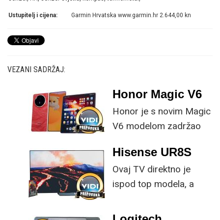
Ustupitelj i cijena:
Garmin Hrvatska www.garmin.hr 2.644,00 kn
VEZANI SADRŽAJ:
Honor Magic V6
Honor je s novim Magic
V6 modelom zadržao
provjerene
Hisense UR8S
specifikacije, no
Ovaj TV direktno je
istovremeno
ispod top modela, a
implementirao
prednost mu je što za
nadogradnje koje su
male ustupke možete
ključne svakom
Logitech