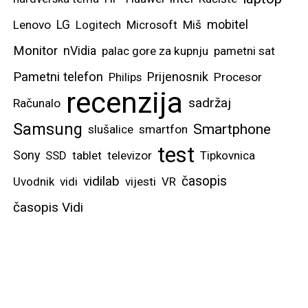
mobitel
Lenovo
LG
Logitech
Microsoft
Miš
Monitor
nVidia
palac gore za kupnju
pametni sat
Pametni telefon
Prijenosnik
Philips
Procesor
recenzija
sadržaj
Računalo
Samsung
Smartphone
slušalice
smartfon
test
Sony
SSD
tablet
televizor
Tipkovnica
vidilab
časopis
Uvodnik
vidi
vijesti
VR
časopis Vidi