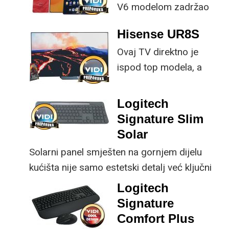
V6 modelom zadržao
provjerene
Hisense UR8S
specifikacije, no
Ovaj TV direktno je
istovremeno
ispod top modela, a
implementirao
prednost mu je što za
nadogradnje koje su
male ustupke možete
ključne svakom
Logitech
osjetno uštedjeti pri
korisniku.
Signature Slim
kupnji.
Solar
Solarni panel smješten na gornjem dijelu
kućišta nije samo estetski detalj već ključni
dio koncepta ovog proizvoda, jer koristi
Logitech
energiju prirodnog ili umjetnog svjetla za
Signature
rad.
Comfort Plus