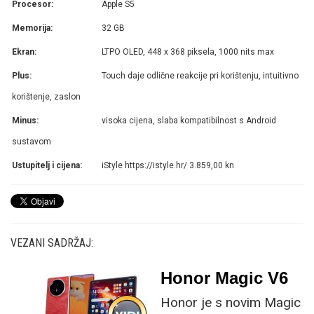
Procesor:
Apple S5
Memorija:
32 GB
Ekran:
LTPO OLED, 448 x 368 piksela, 1000 nits max
Plus:
Touch daje odlične reakcije pri korištenju, intuitivno
korištenje, zaslon
Minus:
visoka cijena, slaba kompatibilnost s Android
sustavom
Ustupitelj i cijena:
iStyle https://istyle.hr/ 3.859,00 kn
VEZANI SADRŽAJ:
Honor Magic V6
Honor je s novim Magic