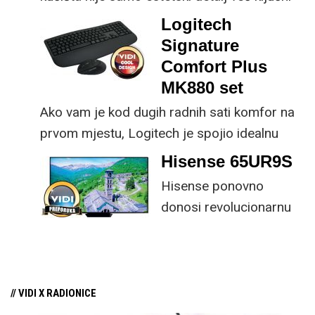
dio koncepta ovog proizvoda, jer koristi
Logitech
energiju prirodnog ili umjetnog svjetla za
Signature
rad.
Comfort Plus
MK880 set
Ako vam je kod dugih radnih sati komfor na
prvom mjestu, Logitech je spojio idealnu
kombinaciju tipkovnice i miša s naprednim
Hisense 65UR9S
funkcijama.
Hisense ponovno
donosi revolucionarnu
tehnologiju na tržište
samo par mjeseci od
njezina predstavljanja.
// VIDI X RADIONICE