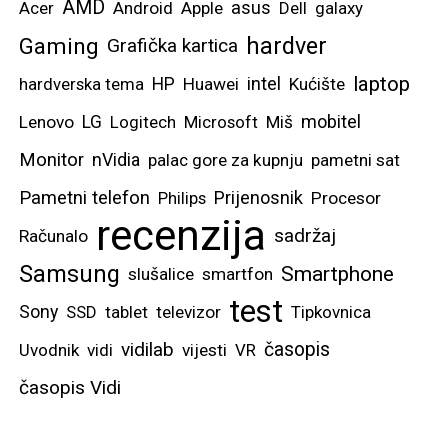
AMD
asus
Acer
Android
Apple
Dell
galaxy
hardver
Gaming
Grafička kartica
laptop
intel
hardverska tema
HP
Huawei
Kućište
mobitel
Lenovo
LG
Logitech
Microsoft
Miš
Monitor
nVidia
palac gore za kupnju
pametni sat
Pametni telefon
Prijenosnik
Philips
Procesor
recenzija
sadržaj
Računalo
Samsung
Smartphone
slušalice
smartfon
test
Sony
SSD
tablet
televizor
Tipkovnica
vidilab
časopis
Uvodnik
vidi
vijesti
VR
časopis Vidi