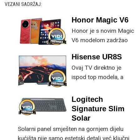
VEZANI SADRŽAJ:
Honor Magic V6
Honor je s novim Magic
V6 modelom zadržao
provjerene
Hisense UR8S
specifikacije, no
Ovaj TV direktno je
istovremeno
ispod top modela, a
implementirao
prednost mu je što za
nadogradnje koje su
male ustupke možete
ključne svakom
Logitech
osjetno uštedjeti pri
korisniku.
Signature Slim
kupnji.
Solar
Solarni panel smješten na gornjem dijelu
kućišta nije samo estetski detalj već ključni