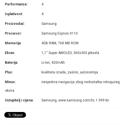
Performanse:
4
Isplativost:
4
Proizvođač:
Samsung
Procesor:
Samsung Exynos 9110
Memorija:
4GB RAM, 768 MB ROM
Ekran:
1,1“ Super AMOLED, 360x360 piksela
Baterija:
Li-Ion, 420mAh
Plus:
kvaliteta izrade, zaslon, autonomija
Minus:
nespretna navigacija zbog nedostatka rotirajućeg
okvira
Ustupitelj i cijena:
Samsung, www.samsung.com/hr, 1.999 kn