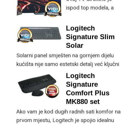
ispod top modela, a
implementirao
prednost mu je što za
nadogradnje koje su
male ustupke možete
ključne svakom
Logitech
osjetno uštedjeti pri
korisniku.
Signature Slim
kupnji.
Solar
Solarni panel smješten na gornjem dijelu
kućišta nije samo estetski detalj već ključni
dio koncepta ovog proizvoda, jer koristi
Logitech
energiju prirodnog ili umjetnog svjetla za
Signature
rad.
Comfort Plus
MK880 set
Ako vam je kod dugih radnih sati komfor na
prvom mjestu, Logitech je spojio idealnu
kombinaciju tipkovnice i miša s naprednim