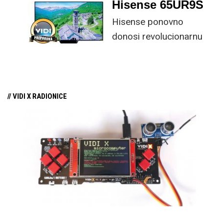
Hisense 65UR9S
funkcijama.
Hisense ponovno
donosi revolucionarnu
tehnologiju na tržište
samo par mjeseci od
njezina predstavljanja.
// VIDI X RADIONICE