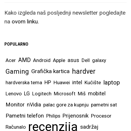
Kako izgleda naš posljednji newsletter pogledajte
na
ovom linku.
POPULARNO
AMD
asus
Acer
Android
Apple
Dell
galaxy
hardver
Gaming
Grafička kartica
laptop
intel
hardverska tema
HP
Huawei
Kućište
mobitel
Lenovo
LG
Logitech
Microsoft
Miš
Monitor
nVidia
palac gore za kupnju
pametni sat
Pametni telefon
Prijenosnik
Philips
Procesor
recenzija
sadržaj
Računalo