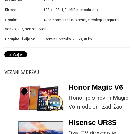
Ekran:
128 x 128, 1,2", MIP monochrome
Ostalo:
Akcelerometar, barometar, žiroskop, magnetni
senzor, HR, senzor svjetla
Ustupitelj i cijena:
Garmin Hrvatska, 2.350,00 kn
VEZANI SADRŽAJ:
Honor Magic V6
Honor je s novim Magic
V6 modelom zadržao
provjerene
Hisense UR8S
specifikacije, no
Ovaj TV direktno je
istovremeno