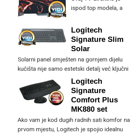
ispod top modela, a
implementirao
prednost mu je što za
nadogradnje koje su
male ustupke možete
ključne svakom
Logitech
osjetno uštedjeti pri
korisniku.
Signature Slim
kupnji.
Solar
Solarni panel smješten na gornjem dijelu
kućišta nije samo estetski detalj već ključni
dio koncepta ovog proizvoda, jer koristi
Logitech
energiju prirodnog ili umjetnog svjetla za
Signature
rad.
Comfort Plus
MK880 set
Ako vam je kod dugih radnih sati komfor na
prvom mjestu, Logitech je spojio idealnu
kombinaciju tipkovnice i miša s naprednim