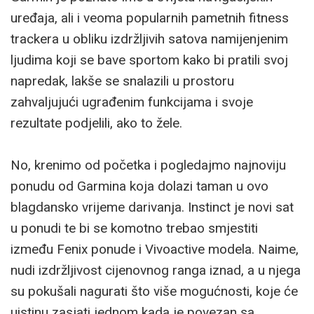
uređaja, ali i veoma popularnih pametnih fitness
trackera u obliku izdržljivih satova namijenjenim
ljudima koji se bave sportom kako bi pratili svoj
napredak, lakše se snalazili u prostoru
zahvaljujući ugrađenim funkcijama i svoje
rezultate podjelili, ako to žele.
No, krenimo od početka i pogledajmo najnoviju
ponudu od Garmina koja dolazi taman u ovo
blagdansko vrijeme darivanja. Instinct je novi sat
u ponudi te bi se komotno trebao smjestiti
između Fenix ponude i Vivoactive modela. Naime,
nudi izdržljivost cijenovnog ranga iznad, a u njega
su pokušali nagurati što više mogućnosti, koje će
uistinu zasjati jednom kada je povezan sa