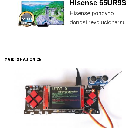
Hisense 65UR9S
funkcijama.
Hisense ponovno
donosi revolucionarnu
tehnologiju na tržište
samo par mjeseci od
njezina predstavljanja.
// VIDI X RADIONICE