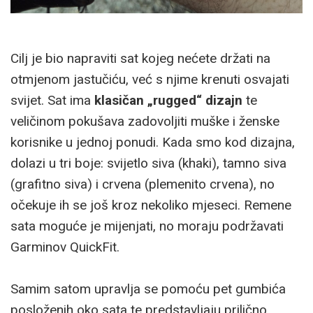
Cilj je bio napraviti sat kojeg nećete držati na
otmjenom jastučiću, već s njime krenuti osvajati
svijet. Sat ima
klasičan „rugged“ dizajn
te
veličinom pokušava zadovoljiti muške i ženske
korisnike u jednoj ponudi. Kada smo kod dizajna,
dolazi u tri boje: svijetlo siva (khaki), tamno siva
(grafitno siva) i crvena (plemenito crvena), no
očekuje ih se još kroz nekoliko mjeseci. Remene
sata moguće je mijenjati, no moraju podržavati
Garminov QuickFit.
Samim satom upravlja se pomoću pet gumbića
posloženih oko sata te predstavljaju prilično