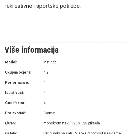
rekreativne i sportske potrebe.
Više informacija
Model:
Instinct
Ukupna ocjena:
4,2
Performanse:
4
Isplativost:
4
Cool faktor:
4
Proizvođač:
Garmin
Ekran:
monokromatski, 128 x 128 piksela
Ostalo:
Pet gumbi na satu, Visoka otpornost na udarce