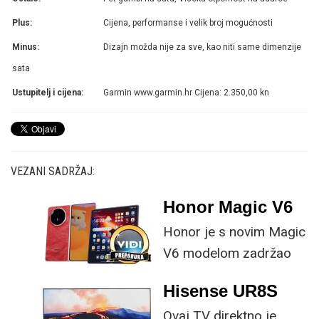
Plus:
Cijena, performanse i velik broj mogućnosti
Minus:
Dizajn možda nije za sve, kao niti same dimenzije
sata
Ustupitelj i cijena:
Garmin www.garmin.hr Cijena: 2.350,00 kn
VEZANI SADRŽAJ:
Honor Magic V6
Honor je s novim Magic
V6 modelom zadržao
provjerene
Hisense UR8S
specifikacije, no
Ovaj TV direktno je
istovremeno