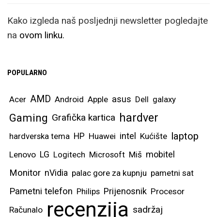
Kako izgleda naš posljednji newsletter pogledajte
na
ovom linku.
POPULARNO
AMD
asus
Acer
Android
Apple
Dell
galaxy
hardver
Gaming
Grafička kartica
laptop
intel
hardverska tema
HP
Huawei
Kućište
mobitel
Lenovo
LG
Logitech
Microsoft
Miš
Monitor
nVidia
palac gore za kupnju
pametni sat
Pametni telefon
Prijenosnik
Philips
Procesor
recenzija
sadržaj
Računalo