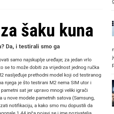
 za šaku kuna
 Da, i testirali smo ga
m
vati samo najskuplje uređaje; za jedan vrlo
to se to može dobiti za vrijednost jednog ručka
2 nasljeđuje prethodni model koji od testiranog
na njega je što testirani M2 nema SIM utor i
n pametni sat jer upravo mnogi veliki igrači
ra u nove modele pametnih satova (Samsung,
ati notifikaciju, a kako smo mu dopustili da
gonale 1,44 inča pojavi se i ime pozivatelja