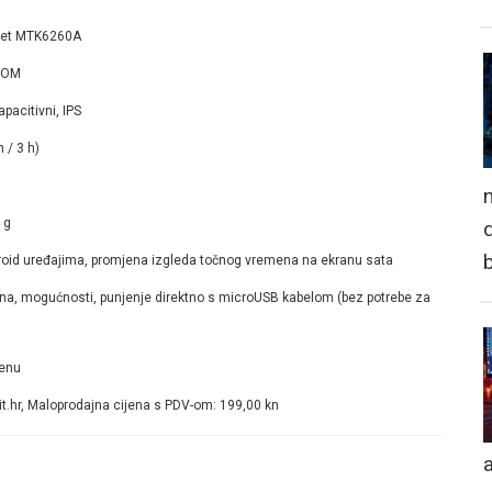
set MTK6260A
ROM
apacitivni, IPS
 / 3 h)
n
 g
d
droid uređajima, promjena izgleda točnog vremena na ekranu sata
dana, mogućnosti, punjenje direktno s microUSB kabelom (bez potrebe za
jenu
.hr, Maloprodajna cijena s PDV-om: 199,00 kn
a