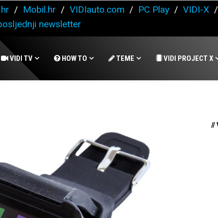
.hr
/
Mobil.hr
/
VIDIauto.com
/
PC Play
/
VIDI-X
osljednji newsletter
VIDI TV
HOW TO
TEME
VIDI PROJECT X
//