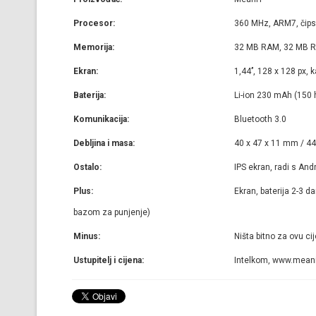
Procesor:
360 MHz, ARM7, čip
Memorija:
32 MB RAM, 32 MB 
Ekran:
1,44’’, 128 x 128 px, k
Baterija:
Li-ion 230 mAh (150 h
Komunikacija:
Bluetooth 3.0
Debljina i masa:
40 x 47 x 11 mm / 44
Ostalo:
IPS ekran, radi s An
Plus:
Ekran, baterija 2-3 
bazom za punjenje)
Minus:
Ništa bitno za ovu ci
Ustupitelj i cijena:
Intelkom, www.meanit