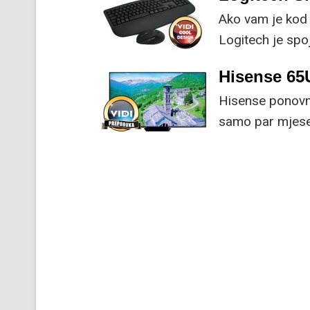
Ako vam je kod 
Logitech je spoj
naprednim funk
Hisense 6
Hisense ponovno
samo par mjesec