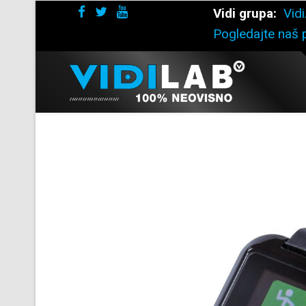
Vidi grupa:
Vidi
Pogledajte naš p