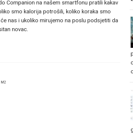
ndo Companion na našem smartfonu pratili kakav
oliko smo kalorija potrošili, koliko koraka smo
k će nas i ukoliko mirujemo na poslu podsjetiti da
 sitan novac.
p
o
h M2