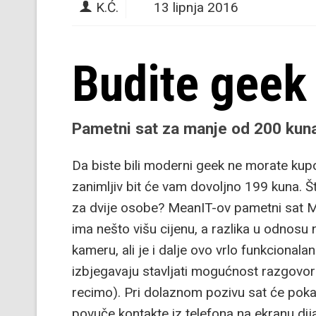
K.Ć.
13 lipnja 2016
Budite geek
Pametni sat za manje od 200 kuna?
Da biste bili moderni geek ne morate kupo
zanimljiv bit će vam dovoljno 199 kuna. Š
za dvije osobe? MeanIT-ov pametni sat M
ima nešto višu cijenu, a razlika u odnosu 
kameru, ali je i dalje ovo vrlo funkcionala
izbjegavaju stavljati mogućnost razgovo
recimo). Pri dolaznom pozivu sat će pokaz
povuče kontakte iz telefona na ekranu dija