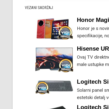
VEZANI SADRŽAJ:
Honor Magi
Honor je s nov
specifikacije, 
su ključne svak
Hisense U
Ovaj TV direktn
male ustupke mo
Logitech Si
Solarni panel s
estetski detalj 
koristi energiju
Logitech S