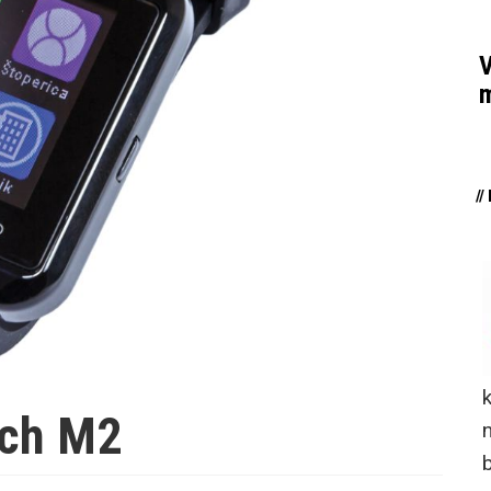
V
m
/
tch M2
n