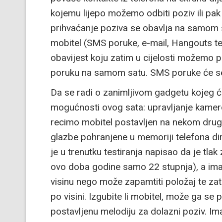
kojemu lijepo možemo odbiti poziv ili pak
prihvaćanje poziva se obavlja na samom s
mobitel (SMS poruke, e-mail, Hangouts te r
obavijest koju zatim u cijelosti možemo p
poruku na samom satu. SMS poruke će se u
Da se radi o zanimljivom gadgetu kojeg će
mogućnosti ovog sata: upravljanje kamero
recimo mobitel postavljen na nekom drug
glazbe pohranjene u memoriji telefona di
je u trenutku testiranja napisao da je tl
ovo doba godine samo 22 stupnja), a ima 
visinu nego može zapamtiti položaj te zat
po visini. Izgubite li mobitel, može ga se 
postavljenu melodiju za dolazni poziv. I