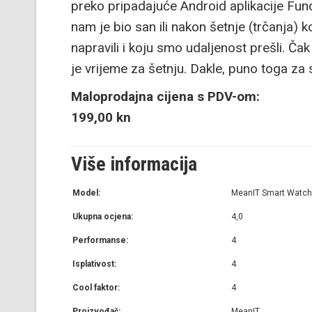
preko pripadajuće Android aplikacije Fu
nam je bio san ili nakon šetnje (trčanja) k
napravili i koju smo udaljenost prešli. Ča
je vrijeme za šetnju. Dakle, puno toga za
Maloprodajna cijena s PDV-om:
199,00 kn
Više informacija
Model:
MeanIT Smart Watc
Ukupna ocjena:
4,0
Performanse:
4
Isplativost:
4
Cool faktor:
4
Proizvođač:
MeanIT