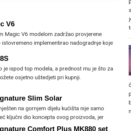
j
c V6
im Magic V6 modelom zadržao provjerene
no istovremeno implementirao nadogradnje koje
om korisniku.
R8S
o je ispod top modela, a prednost mu je što za
žete osjetno uštedjeti pri kupnji.
gnature Slim Solar
mješten na gornjem dijelu kućišta nije samo
već ključni dio koncepta ovog proizvoda, jer
 prirodnog ili umjetnog svjetla za rad.
ignature Comfort Plus MK880 set