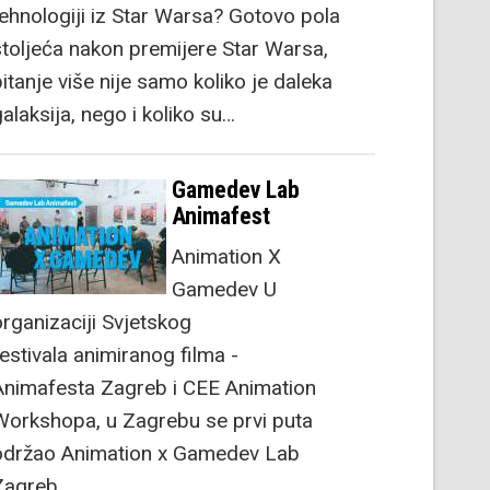
tehnologiji iz Star Warsa? Gotovo pola
stoljeća nakon premijere Star Warsa,
itanje više nije samo koliko je daleka
alaksija, nego i koliko su…
Gamedev Lab
Animafest
Animation X
Gamedev U
organizaciji Svjetskog
festivala animiranog filma -
Animafesta Zagreb i CEE Animation
Workshopa, u Zagrebu se prvi puta
održao Animation x Gamedev Lab
Zagreb.