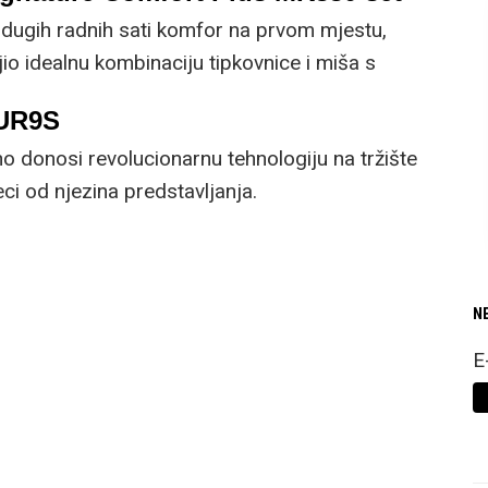
dugih radnih sati komfor na prvom mjestu,
io idealnu kombinaciju tipkovnice i miša s
cijama.
5UR9S
 donosi revolucionarnu tehnologiju na tržište
i od njezina predstavljanja.
N
E