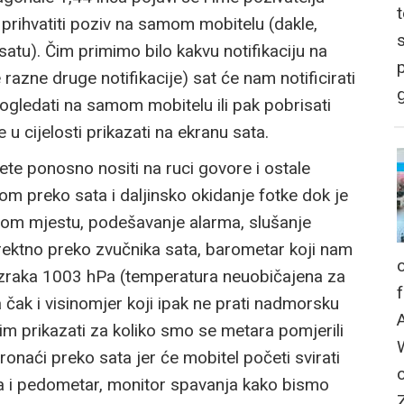
 prihvatiti poziv na samom mobitelu (dakle,
atu). Čim primimo bilo kakvu notifikaciju na
p
azne druge notifikacije) sat će nam notificirati
g
ogledati na samom mobitelu ili pak pobrisati
 cijelosti prikazati na ekranu sata.
te ponosno nositi na ruci govore i ostale
m preko sata i daljinsko okidanje fotke dok je
om mjestu, podešavanje alarma, slušanje
rektno preko zvučnika sata, barometar koji nam
ak zraka 1003 hPa (temperatura neuobičajena za
čak i visinomjer koji ipak ne prati nadmorsku
im prikazati za koliko smo se metara pomjerili
pronaći preko sata jer će mobitel početi svirati
ma i pedometar, monitor spavanja kako bismo