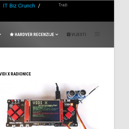
/
IT Biz Crunch
/
HARDVER RECENZIJE
VIJESTI
 VIDI X RADIONICE