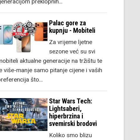
generacijom preklopnih…
Palac gore za
kupnju - Mobiteli
Za vrijeme ljetne
sezone već su svi
obiteli aktualne generacije na tržištu te
je više-manje samo pitanje cijene i vaših
preferencija što…
Star Wars Tech:
Lightsaberi,
hiperbrzina i
svemirski brodovi
Koliko smo blizu