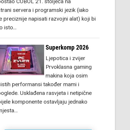
postao COBOL 21. stoljeća na
strani servera i programski jezik (iako
e preciznije napisati razvojni alat) koji bi
to isto…
Superkomp 2026
Ljepotica i zvijer
Prvoklasna gaming
makina koja osim
čistih performansi također mami i
poglede. Usklađena rasvjeta i netipične
bijele komponente ostavljaju jednako
mjesta…