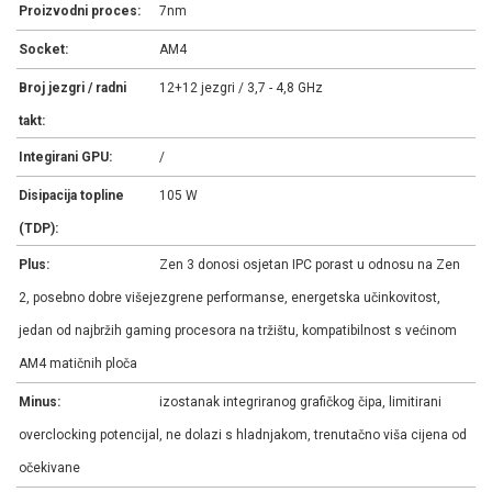
Proizvodni proces:
7nm
Socket:
AM4
Broj jezgri / radni
12+12 jezgri / 3,7 - 4,8 GHz
takt:
Integirani GPU:
/
Disipacija topline
105 W
(TDP):
Plus:
Zen 3 donosi osjetan IPC porast u odnosu na Zen
2, posebno dobre višejezgrene performanse, energetska učinkovitost,
jedan od najbržih gaming procesora na tržištu, kompatibilnost s većinom
AM4 matičnih ploča
Minus:
izostanak integriranog grafičkog čipa, limitirani
overclocking potencijal, ne dolazi s hladnjakom, trenutačno viša cijena od
očekivane