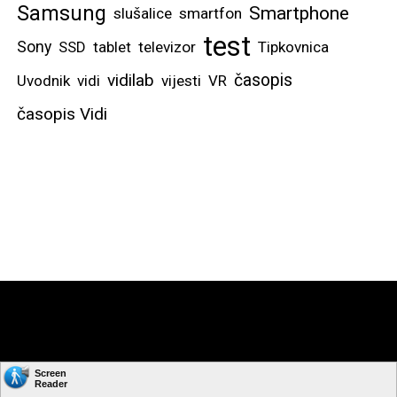
Samsung
Smartphone
slušalice
smartfon
test
Sony
SSD
tablet
televizor
Tipkovnica
vidilab
časopis
Uvodnik
vidi
vijesti
VR
časopis Vidi
Copyright © by: VIDI-TO d.o.o. Sva prava pridržana.