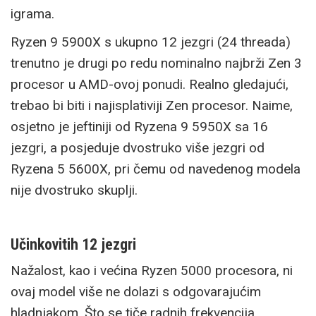
igrama.
Ryzen 9 5900X s ukupno 12 jezgri (24 threada)
trenutno je drugi po redu nominalno najbrži Zen 3
procesor u AMD-ovoj ponudi. Realno gledajući,
trebao bi biti i najisplativiji Zen procesor. Naime,
osjetno je jeftiniji od Ryzena 9 5950X sa 16
jezgri, a posjeduje dvostruko više jezgri od
Ryzena 5 5600X, pri čemu od navedenog modela
nije dvostruko skuplji.
Učinkovitih 12 jezgri
Nažalost, kao i većina Ryzen 5000 procesora, ni
ovaj model više ne dolazi s odgovarajućim
hladnjakom. Što se tiče radnih frekvencija,