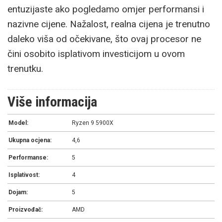
entuzijaste ako pogledamo omjer performansi i
nazivne cijene. Nažalost, realna cijena je trenutno
daleko viša od očekivane, što ovaj procesor ne
čini osobito isplativom investicijom u ovom
trenutku.
Više informacija
Model:
Ryzen 9 5900X
Ukupna ocjena:
4,6
Performanse:
5
Isplativost:
4
Dojam:
5
Proizvođač:
AMD