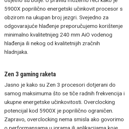
osjetno su bolje. U pravilu možemo reći kako je
5900X poprilično energetski učinkovit procesor s
obzirom na ukupan broj jezgri. Svejedno za
odgovarajuće hlađenje preporučujemo korištenje
minimalno kvalitetnijeg 240 mm AiO vodenog
hlađenja ili nekog od kvalitetnijih zračnih
hladnjaka.
Zen 3 gaming raketa
Jasno je kako su Zen 3 procesori dotjerani do
samog maksimuma što se tiče radnih frekvencija i
ukupne energetske učinkovitosti. Overclocking
potencijal kod 5900X je poprilično ograničen.
Zapravo, overclocking nema smisla ako govorimo
o performansama u igrama ili aplikacijama koje