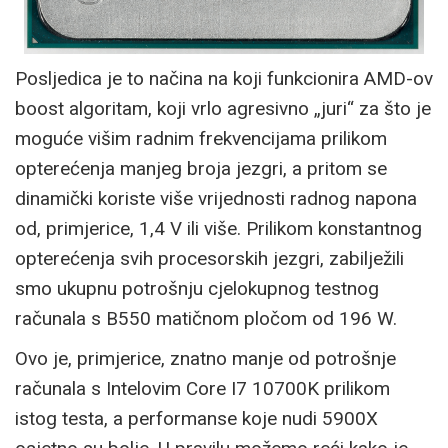
Posljedica je to načina na koji funkcionira AMD-ov
boost algoritam, koji vrlo agresivno „juri“ za što je
moguće višim radnim frekvencijama prilikom
opterećenja manjeg broja jezgri, a pritom se
dinamički koriste više vrijednosti radnog napona
od, primjerice, 1,4 V ili više. Prilikom konstantnog
opterećenja svih procesorskih jezgri, zabilježili
smo ukupnu potrošnju cjelokupnog testnog
računala s B550 matičnom pločom od 196 W.
Ovo je, primjerice, znatno manje od potrošnje
računala s Intelovim Core I7 10700K prilikom
istog testa, a performanse koje nudi 5900X