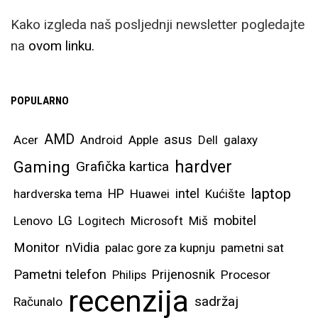
Kako izgleda naš posljednji newsletter pogledajte
na
ovom linku.
POPULARNO
AMD
asus
Acer
Android
Apple
Dell
galaxy
hardver
Gaming
Grafička kartica
laptop
intel
hardverska tema
HP
Huawei
Kućište
mobitel
Lenovo
LG
Logitech
Microsoft
Miš
Monitor
nVidia
palac gore za kupnju
pametni sat
Pametni telefon
Prijenosnik
Philips
Procesor
recenzija
sadržaj
Računalo