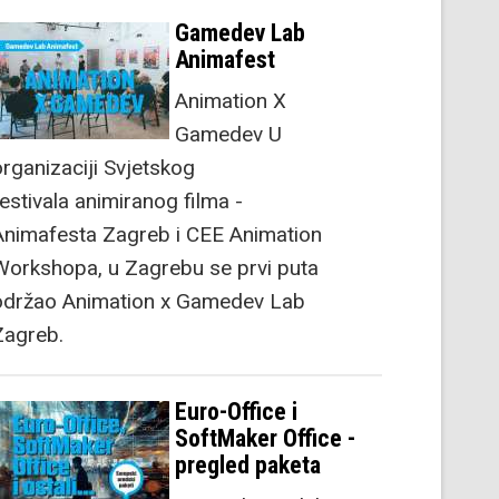
Gamedev Lab
Animafest
Animation X
Gamedev U
organizaciji Svjetskog
festivala animiranog filma -
Animafesta Zagreb i CEE Animation
Workshopa, u Zagrebu se prvi puta
održao Animation x Gamedev Lab
Zagreb.
Euro-Office i
SoftMaker Office -
pregled paketa