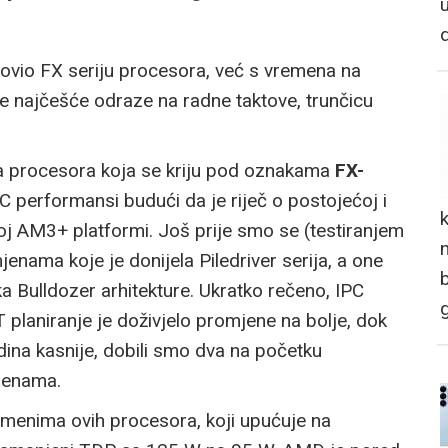
ovio FX seriju procesora, već s vremena na
e najčešće odraze na radne taktove, trunčicu
a procesora koja se kriju pod oznakama
FX-
C performansi budući da je riječ o postojećoj i
ćoj AM3+ platformi. Još prije smo se (testiranjem
n
enama koje je donijela Piledriver serija, a one
a Bulldozer arhitekture. Ukratko rečeno, IPC
planiranje je doživjelo promjene na bolje, dok
dina kasnije, dobili smo dva na početku
jenama.
 u imenima ovih procesora, koji upućuje na