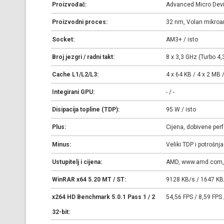
Proizvođač:
Advanced Micro Devic
Proizvodni proces:
32 nm, Volan mikroarh
Socket:
AM3+ / isto
Broj jezgri / radni takt:
8 x 3,3 GHz (Turbo 4,
Cache L1/L2/L3:
4 x 64 KB / 4 x 2 MB 
Integirani GPU:
- / -
Disipacija topline (TDP):
95 W / isto
Plus:
Cijena, dobivene per
Minus:
Veliki TDP i potrošnj
Ustupitelj i cijena:
AMD, www.amd.com, c
WinRAR x64 5.20 MT / ST:
9128 KB/s / 1647 KB/
x264 HD Benchmark 5.0.1 Pass 1 / 2
54,56 FPS / 8,59 FPS 
32-bit: