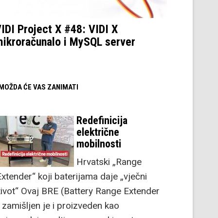
IDI Project X #48: VIDI X
ikroračunalo i MySQL server
/ MOŽDA ĆE VAS ZANIMATI
Redefinicija
električne
mobilnosti
Hrvatski „Range
Extender“ koji baterijama daje „vječni
život“ Ovaj BRE (Battery Range Extender
) zamišljen je i proizveden kao