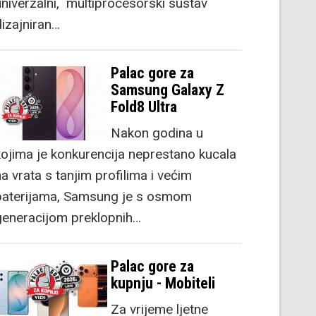
univerzalni, multiprocesorski sustav
dizajniran…
Palac gore za
Samsung Galaxy Z
Fold8 Ultra
Nakon godina u
kojima je konkurencija neprestano kucala
a vrata s tanjim profilima i većim
baterijama, Samsung je s osmom
generacijom preklopnih…
Palac gore za
kupnju - Mobiteli
Za vrijeme ljetne