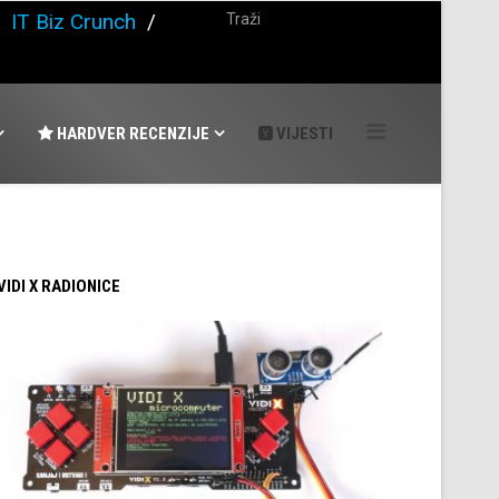
/
IT Biz Crunch
/
HARDVER RECENZIJE
VIJESTI
 VIDI X RADIONICE