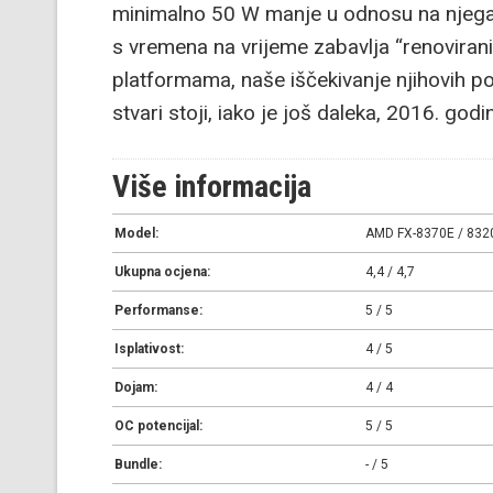
minimalno 50 W manje u odnosu na njega, 
s vremena na vrijeme zabavlja “renovir
platformama, naše iščekivanje njihovih po
stvari stoji, iako je još daleka, 2016. god
Više informacija
Model:
AMD FX-8370E / 832
Ukupna ocjena:
4,4 / 4,7
Performanse:
5 / 5
Isplativost:
4 / 5
Dojam:
4 / 4
OC potencijal:
5 / 5
Bundle:
- / 5