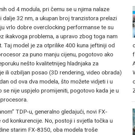
ih od 4 modula, pri čemu se u njima nalaze
 i dalje 32 nm, a ukupan broj tranzistora prelazi
aju vrlo dobre overclocking performanse te su
ez ikakvoga problema, a upravo zbog toga nam
t. Taj model je za otprilike 400 kuna jeftiniji od
i procesor za puno manju cijenu, pogotovo ako
eporuku nešto kvalitetnijeg hladnjaka za
je ili ozbiljan posao (3D rendering, video obrada)
dan od ova dva modela, što možete vidjeti i u
o se nije uspjelo promijeniti, pogotovo kada je u
h procesora.
anom” TDP-u, generalno gledajući, novi FX-
od konkurencije. No, postoji i svjetla točka u
godine starim FX-8350, oba modela troše