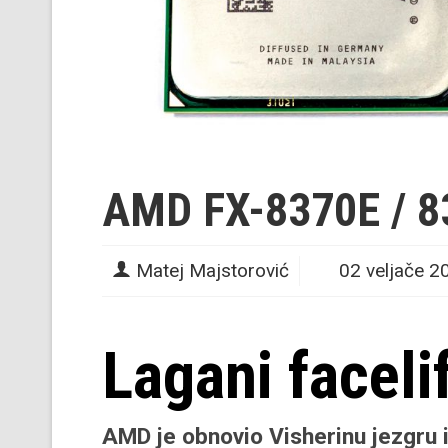
AMD FX-8370E / 8
Matej Majstorović
02 veljače 2
Lagani faceli
AMD
je obnovio Visherinu jezgru