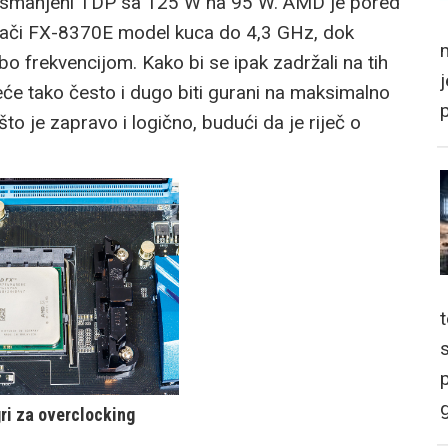
no smanjeni TDP sa 125 W na 95 W. AMD je pored
 jači FX-8370E model kuca do 4,3 GHz, dok
m
o frekvencijom. Kako bi se ipak zadržali na tih
eće tako često i dugo biti gurani na maksimalno
što je zapravo i logično, budući da je riječ o
p
g
ri za overclocking