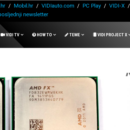
.hr
/
Mobil.hr
/
VIDIauto.com
/
PC Play
/
VIDI-X
osljednji newsletter
VIDI TV
HOW TO
TEME
VIDI PROJECT X
//