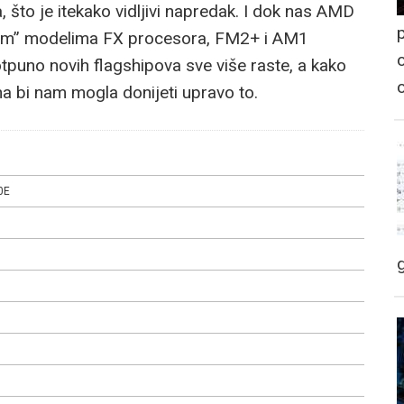
što je itekako vidljivi napredak. I dok nas AMD
p
anim” modelima FX procesora, FM2+ i AM1
o
tpuno novih flagshipova sve više raste, a kako
ina bi nam mogla donijeti upravo to.
0E