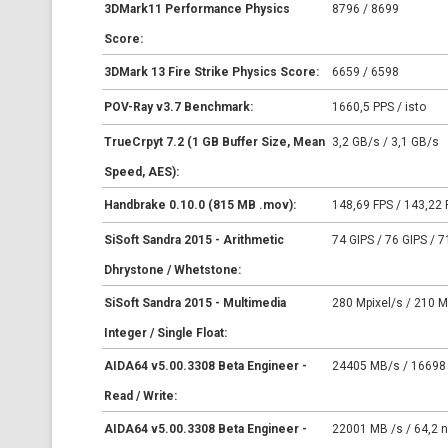
3DMark11 Performance Physics
8796 / 8699
Score:
3DMark 13 Fire Strike Physics Score:
6659 / 6598
POV-Ray v3.7 Benchmark:
1660,5 PPS / isto
TrueCrpyt 7.2 (1 GB Buffer Size, Mean
3,2 GB/s / 3,1 GB/s
Speed, AES):
Handbrake 0.10.0 (815 MB .mov):
148,69 FPS / 143,22 
SiSoft Sandra 2015 - Arithmetic
74 GIPS / 76 GIPS / 7
Dhrystone / Whetstone:
SiSoft Sandra 2015 - Multimedia
280 Mpixel/s / 210 M
Integer / Single Float:
AIDA64 v5.00.3308 Beta Engineer -
24405 MB/s / 16698
Read / Write:
AIDA64 v5.00.3308 Beta Engineer -
22001 MB /s / 64,2 n