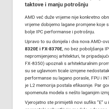
taktove i manju potrošnju
AMD već duže vrijeme nije konkretno obn
vrijeme dobijemo lagane promjene koje s
bolje IPC performanse i potrošnju.
Upravo to su donijela i dva nova AMD-ov
8320E i FX-8370E
, no bez poboljšanja IP
nepromijenjenoj arhitekturi, te pripadaju
FX-8350) upoznali s arhitekturalnim promj
su se uglavnom ticale izmjene nedostatak
performanse su lagano porasle, FPU i INT 
je L2 memorija postala efikasnije. Par go
spomenuta modela s nešto laganijim izm
Vjerojatno ste primijetili novi sufiks “E”