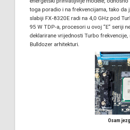
energetski prihvatljivije modele, odnos
toga poradio i na frekvencijama, tako da
slabiji FX-8320E radi na 4,0 GHz pod Turb
95 W TDP-a, procesori u ovoj “E” seriji n
deklarirane vrijednosti Turbo frekvencije, 
Bulldozer arhitekturi.
Osam jezg