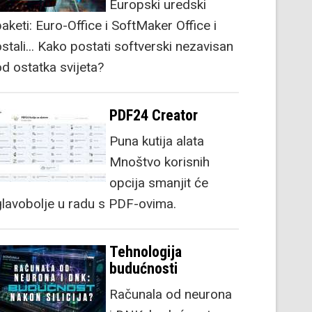
Europski uredski
aketi: Euro-Office i SoftMaker Office i
stali... Kako postati softverski nezavisan
od ostatka svijeta?
PDF24 Creator
Puna kutija alata
Mnoštvo korisnih
opcija smanjit će
glavobolje u radu s PDF-ovima.
Tehnologija
budućnosti
Računala od neurona