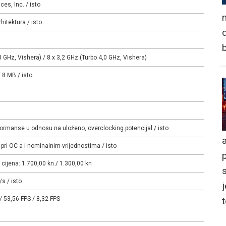
es, Inc. / isto
n
itektura / isto
d
3 GHz, Vishera) / 8 x 3,2 GHz (Turbo 4,0 GHz, Vishera)
/ 8 MB / isto
formanse u odnosu na uloženo, overclocking potencijal / isto
a
a pri OC a i nominalnim vrijednostima / isto
ijena: 1.700,00 kn / 1.300,00 kn
s / isto
j
/ 53,56 FPS / 8,32 FPS