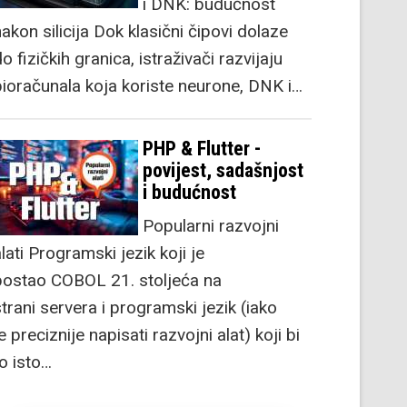
i DNK: budućnost
akon silicija Dok klasični čipovi dolaze
o fizičkih granica, istraživači razvijaju
bioračunala koja koriste neurone, DNK i…
PHP & Flutter -
povijest, sadašnjost
i budućnost
Popularni razvojni
lati Programski jezik koji je
postao COBOL 21. stoljeća na
strani servera i programski jezik (iako
e preciznije napisati razvojni alat) koji bi
to isto…