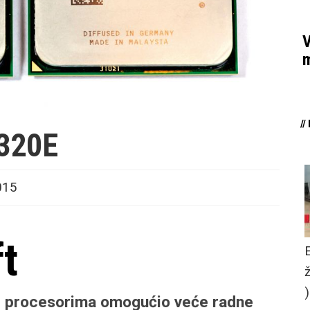
V
m
/
320E
015
ft
 i procesorima omogućio veće radne