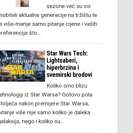
sezone već su svi
obiteli aktualne generacije na tržištu te
je više-manje samo pitanje cijene i vaših
preferencija što…
Star Wars Tech:
Lightsaberi,
hiperbrzina i
svemirski brodovi
Koliko smo blizu
tehnologiji iz Star Warsa? Gotovo pola
stoljeća nakon premijere Star Warsa,
itanje više nije samo koliko je daleka
alaksija, nego i koliko su…