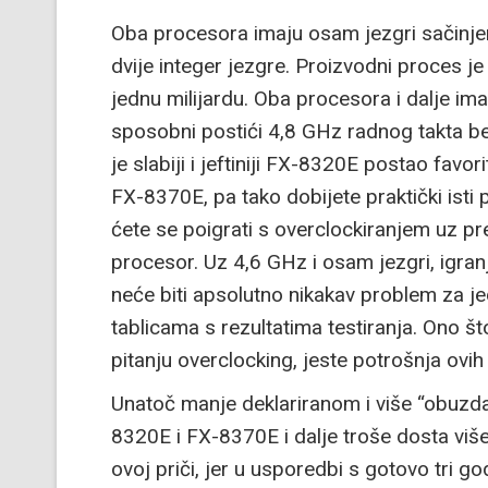
Oba procesora imaju osam jezgri sačinjen
dvije integer jezgre. Proizvodni proces je
jednu milijardu. Oba procesora i dalje im
sposobni postići 4,8 GHz radnog takta b
je slabiji i jeftiniji FX-8320E postao favori
FX-8370E, pa tako dobijete praktički ist
ćete se poigrati s overclockiranjem uz pr
procesor. Uz 4,6 GHz i osam jezgri, igran
neće biti apsolutno nikakav problem za je
tablicama s rezultatima testiranja. Ono št
pitanju overclocking, jeste potrošnja ovi
Unatoč manje deklariranom i više “obuzd
8320E i FX-8370E i dalje troše dosta više 
ovoj priči, jer u usporedbi s gotovo tri 