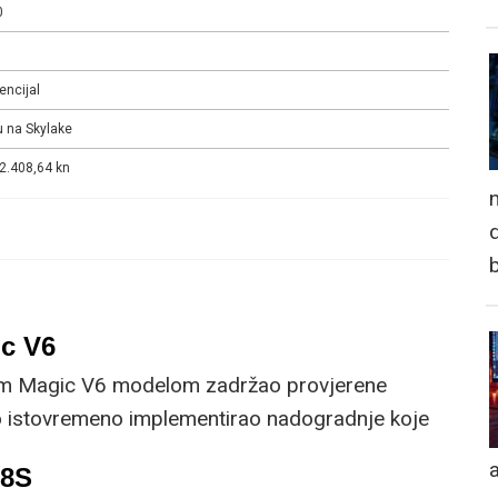
0
encijal
 na Skylake
 2.408,64 kn
n
d
c V6
im Magic V6 modelom zadržao provjerene
no istovremeno implementirao nadogradnje koje
om korisniku.
a
R8S