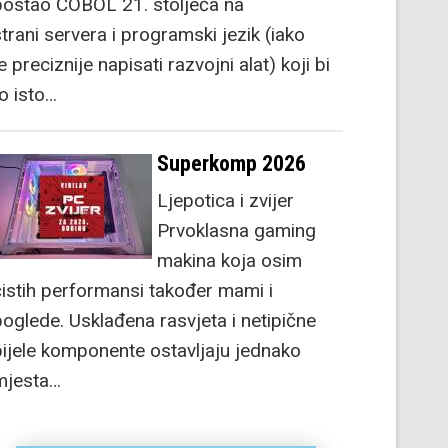
postao COBOL 21. stoljeća na
strani servera i programski jezik (iako
e preciznije napisati razvojni alat) koji bi
to isto…
Superkomp 2026
Ljepotica i zvijer
Prvoklasna gaming
makina koja osim
čistih performansi također mami i
poglede. Usklađena rasvjeta i netipične
bijele komponente ostavljaju jednako
mjesta…