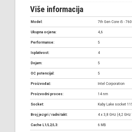
Više informacija
Model:
7th Gen Core i5 - 76
Ukupna ocjena:
4,6
Performanse:
5
Isplativost:
4
Dojam:
5
OC potencijal:
5
Proizvođač:
Intel Corporation
Proizvodni proces:
14 nm
Socket:
Kaby Lake socket 11
Broj jezgri / radni takt:
4 x 3,8 GHz (4,2 GHz 
Cache L1/L2/L3:
6 MB