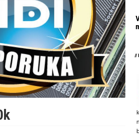
V
m
/
0k
n