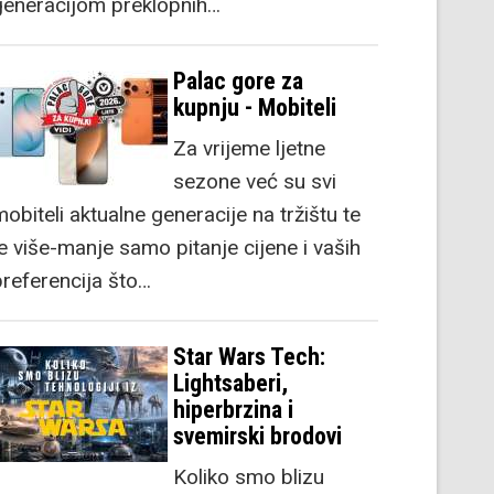
generacijom preklopnih…
Palac gore za
kupnju - Mobiteli
Za vrijeme ljetne
sezone već su svi
obiteli aktualne generacije na tržištu te
je više-manje samo pitanje cijene i vaših
preferencija što…
Star Wars Tech:
Lightsaberi,
hiperbrzina i
svemirski brodovi
Koliko smo blizu