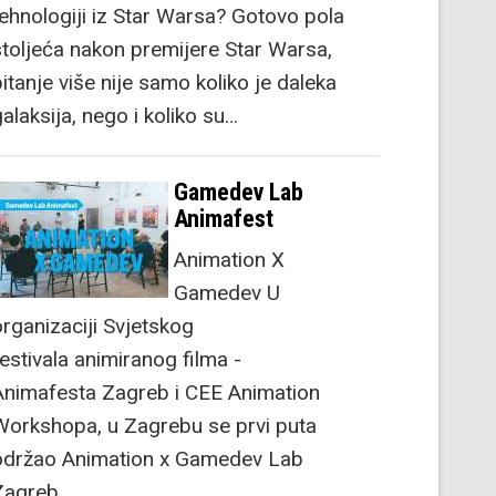
tehnologiji iz Star Warsa? Gotovo pola
stoljeća nakon premijere Star Warsa,
itanje više nije samo koliko je daleka
alaksija, nego i koliko su…
Gamedev Lab
Animafest
Animation X
Gamedev U
organizaciji Svjetskog
festivala animiranog filma -
Animafesta Zagreb i CEE Animation
Workshopa, u Zagrebu se prvi puta
održao Animation x Gamedev Lab
Zagreb.