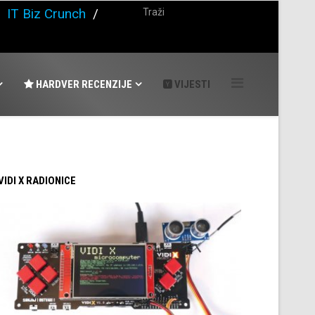
/
IT Biz Crunch
/
HARDVER RECENZIJE
VIJESTI
 VIDI X RADIONICE