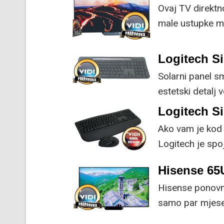
Ovaj TV direktn
male ustupke mo
Logitech Si
Solarni panel s
estetski detalj 
koristi energiju
Logitech S
Ako vam je kod 
Logitech je spoj
naprednim funk
Hisense 6
Hisense ponovno
samo par mjesec