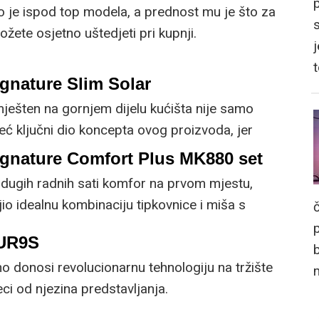
o je ispod top modela, a prednost mu je što za
žete osjetno uštedjeti pri kupnji.
j
gnature Slim Solar
mješten na gornjem dijelu kućišta nije samo
već ključni dio koncepta ovog proizvoda, jer
 prirodnog ili umjetnog svjetla za rad.
ignature Comfort Plus MK880 set
dugih radnih sati komfor na prvom mjestu,
io idealnu kombinaciju tipkovnice i miša s
cijama.
5UR9S
 donosi revolucionarnu tehnologiju na tržište
i od njezina predstavljanja.