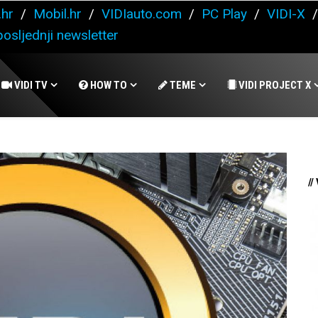
.hr
/
Mobil.hr
/
VIDIauto.com
/
PC Play
/
VIDI-X
osljednji newsletter
VIDI TV
HOW TO
TEME
VIDI PROJECT X
//