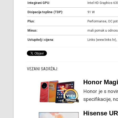
Integirani GPU:
Intel HD Graphics 63
Disipacija topline (TDP):
91 W
Plus:
Performanse, OC pot
Minus:
mali pomak u odnosu
Ustupitelj i cijena:
Links (www.links.hr),
VEZANI SADRŽAJ:
Honor Magi
Honor je s nov
specifikacije, 
su ključne svak
Hisense U