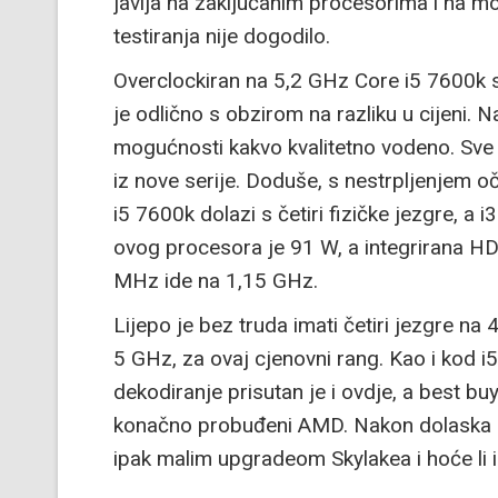
javlja na zaključanim procesorima i na m
testiranja nije dogodilo.
Overclockiran na 5,2 GHz Core i5 7600k 
je odlično s obzirom na razliku u cijeni. 
mogućnosti kakvo kvalitetno vodeno. Sve 
iz nove serije. Doduše, s nestrpljenjem oč
i5 7600k dolazi s četiri fizičke jezgre, a i
ovog procesora je 91 W, a integrirana H
MHz ide na 1,15 GHz.
Lijepo je bez truda imati četiri jezgre na 
5 GHz, za ovaj cjenovni rang. Kao i kod
dekodiranje prisutan je i ovdje, a best b
konačno probuđeni AMD. Nakon dolaska Ryz
ipak malim upgradeom Skylakea i hoće li i