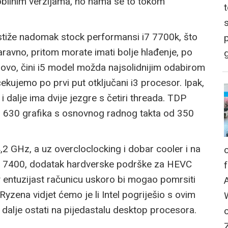
obilnim verzijama, no nama se to tokom
stiže nadomak stock performansi i7 7700k, što
p
Naravno, pritom morate imati bolje hlađenje, po
g
ovo, čini i5 model možda najsolidnijim odabirom
ekujemo po prvi put otključani i3 procesor. Ipak,
3 i dalje ima dvije jezgre s četiri threada. TDP
D 630 grafika s osnovnog radnog takta od 350
4,2 GHz, a uz overcloclocking i dobar cooler i na
 i5 7400, dodatak hardverske podrške za HEVC
uy entuzijast računicu uskoro bi mogao pomrsiti
ena vidjet ćemo je li Intel pogriješio s ovim
 dalje ostati na pijedastalu desktop procesora.