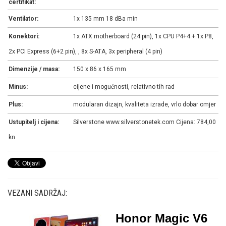
certifikat:
Ventilator:
1x 135 mm 18 dBa min
Konektori:
1x ATX motherboard (24 pin), 1x CPU P4+4 + 1x P8,
2x PCI Express (6+2 pin), , 8x S-ATA, 3x peripheral (4 pin)
Dimenzije / masa:
150 x 86 x 165 mm
Minus:
cijene i mogućnosti, relativno tih rad
Plus:
modularan dizajn, kvaliteta izrade, vrlo dobar omjer
Ustupitelj i cijena:
Silverstone www.silverstonetek.com Cijena: 784,00
kn
VEZANI SADRŽAJ:
Honor Magic V6