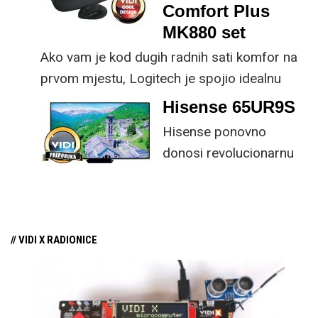
rad.
Comfort Plus
MK880 set
Ako vam je kod dugih radnih sati komfor na
prvom mjestu, Logitech je spojio idealnu
kombinaciju tipkovnice i miša s naprednim
Hisense 65UR9S
funkcijama.
Hisense ponovno
donosi revolucionarnu
tehnologiju na tržište
samo par mjeseci od
njezina predstavljanja.
// VIDI X RADIONICE