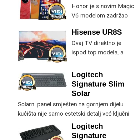
Honor je s novim Magic
V6 modelom zadržao
provjerene
Hisense UR8S
specifikacije, no
Ovaj TV direktno je
istovremeno
ispod top modela, a
implementirao
prednost mu je što za
nadogradnje koje su
male ustupke možete
ključne svakom
Logitech
osjetno uštedjeti pri
korisniku.
Signature Slim
kupnji.
Solar
Solarni panel smješten na gornjem dijelu
kućišta nije samo estetski detalj već ključni
dio koncepta ovog proizvoda, jer koristi
Logitech
energiju prirodnog ili umjetnog svjetla za
Signature