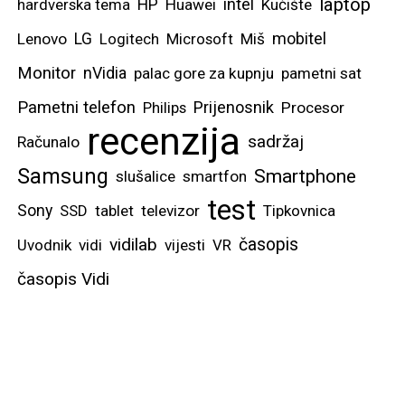
laptop
intel
hardverska tema
HP
Huawei
Kućište
mobitel
Lenovo
LG
Logitech
Microsoft
Miš
Monitor
nVidia
palac gore za kupnju
pametni sat
Pametni telefon
Prijenosnik
Philips
Procesor
recenzija
sadržaj
Računalo
Samsung
Smartphone
slušalice
smartfon
test
Sony
SSD
tablet
televizor
Tipkovnica
vidilab
časopis
Uvodnik
vidi
vijesti
VR
časopis Vidi