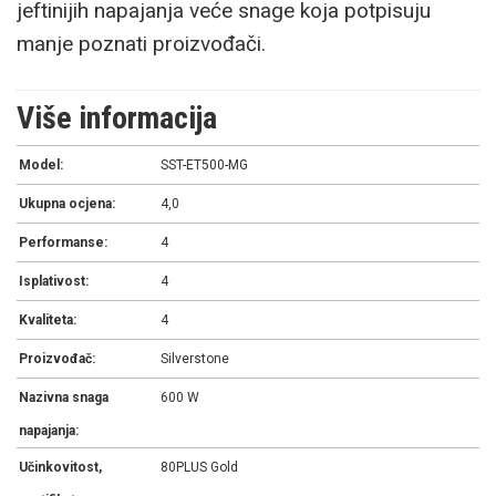
jeftinijih napajanja veće snage koja potpisuju
manje poznati proizvođači.
Više informacija
Model:
SST-ET500-MG
Ukupna ocjena:
4,0
Performanse:
4
Isplativost:
4
Kvaliteta:
4
Proizvođač:
Silverstone
Nazivna snaga
600 W
napajanja:
Učinkovitost,
80PLUS Gold