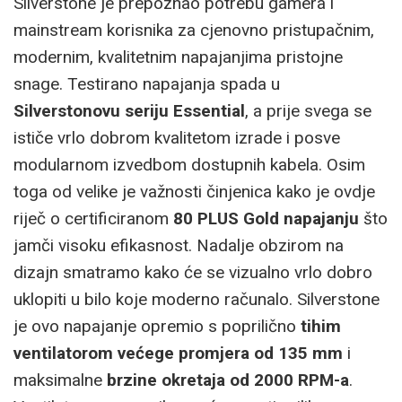
Silverstone je prepoznao potrebu gamera i
mainstream korisnika za cjenovno pristupačnim,
modernim, kvalitetnim napajanjima pristojne
snage. Testirano napajanja spada u
Silverstonovu seriju Essential
, a prije svega se
ističe vrlo dobrom kvalitetom izrade i posve
modularnom izvedbom dostupnih kabela. Osim
toga od velike je važnosti činjenica kako je ovdje
riječ o certificiranom
80 PLUS Gold napajanju
što
jamči visoku efikasnost. Nadalje obzirom na
dizajn smatramo kako će se vizualno vrlo dobro
uklopiti u bilo koje moderno računalo. Silverstone
je ovo napajanje opremio s poprilično
tihim
ventilatorom većege promjera od 135 mm
i
maksimalne
brzine okretaja od 2000 RPM-a
.