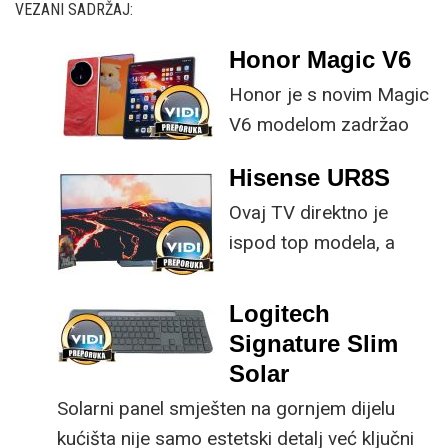
VEZANI SADRŽAJ:
Honor Magic V6
Honor je s novim Magic
V6 modelom zadržao
provjerene
Hisense UR8S
specifikacije, no
Ovaj TV direktno je
istovremeno
ispod top modela, a
implementirao
prednost mu je što za
nadogradnje koje su
male ustupke možete
ključne svakom
Logitech
osjetno uštedjeti pri
korisniku.
Signature Slim
kupnji.
Solar
Solarni panel smješten na gornjem dijelu
kućišta nije samo estetski detalj već ključni