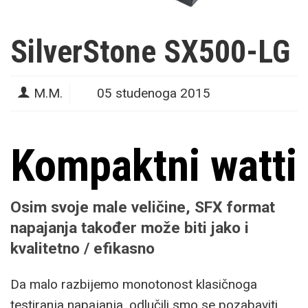
SilverStone SX500-LG
M.M.
05 studenoga 2015
Kompaktni watti
Osim svoje male veličine, SFX format
napajanja također može biti jako i
kvalitetno / efikasno
Da malo razbijemo monotonost klasičnoga
testiranja napajanja, odlučili smo se pozabaviti