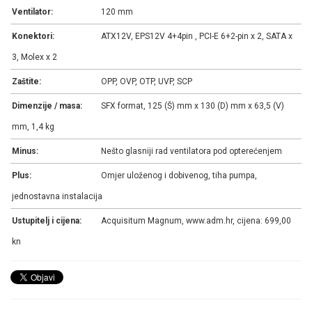
Ventilator:
120 mm
Konektori:
ATX12V, EPS12V 4+4pin , PCI-E 6+2-pin x 2, SATA x
3, Molex x 2
Zaštite:
OPP, OVP, OTP, UVP, SCP
Dimenzije / masa:
SFX format, 125 (Š) mm x 130 (D) mm x 63,5 (V)
mm, 1,4 kg
Minus:
Nešto glasniji rad ventilatora pod opterećenjem
Plus:
Omjer uloženog i dobivenog, tiha pumpa,
jednostavna instalacija
Ustupitelj i cijena:
Acquisitum Magnum, www.adm.hr, cijena: 699,00
kn