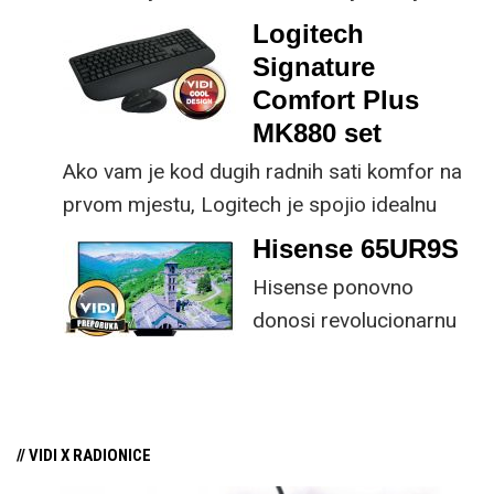
dio koncepta ovog proizvoda, jer koristi
Logitech
energiju prirodnog ili umjetnog svjetla za
Signature
rad.
Comfort Plus
MK880 set
Ako vam je kod dugih radnih sati komfor na
prvom mjestu, Logitech je spojio idealnu
kombinaciju tipkovnice i miša s naprednim
Hisense 65UR9S
funkcijama.
Hisense ponovno
donosi revolucionarnu
tehnologiju na tržište
samo par mjeseci od
njezina predstavljanja.
// VIDI X RADIONICE