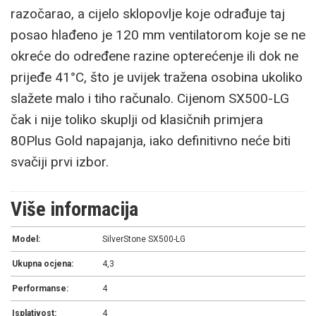
razočarao, a cijelo sklopovlje koje odrađuje taj
posao hlađeno je 120 mm ventilatorom koje se ne
okreće do određene razine opterećenje ili dok ne
prijeđe 41°C, što je uvijek tražena osobina ukoliko
slažete malo i tiho računalo. Cijenom SX500-LG
čak i nije toliko skuplji od klasičnih primjera
80Plus Gold napajanja, iako definitivno neće biti
svačiji prvi izbor.
Više informacija
Model:
SilverStone SX500-LG
Ukupna ocjena:
4,3
Performanse:
4
Isplativost:
4