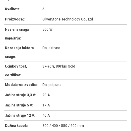
Kvaliteta:
5
Proizvođač:
SilverStone Technology Co., Ltd
Nazivna snaga
500 W
napajanja:
Korekcija faktora
Da, aktivna
snage:
Učinkovitost,
87-90%, 80Plus Gold
certifikat:
Modularna izvedba:
Da, potpuna
Jačina struje 3,3 V:
20 A
Jačina struje 5 V:
17 A
Jačina struje 12 V:
40 A
Dužina kabela:
300 / 400 / 550 / 600 mm