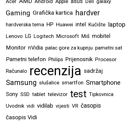
AMD
asus
Acer
Android
Apple
Dell
galaxy
hardver
Gaming
Grafička kartica
laptop
intel
hardverska tema
HP
Huawei
Kućište
mobitel
Lenovo
LG
Logitech
Microsoft
Miš
Monitor
nVidia
palac gore za kupnju
pametni sat
Pametni telefon
Prijenosnik
Philips
Procesor
recenzija
sadržaj
Računalo
Samsung
Smartphone
slušalice
smartfon
test
Sony
SSD
tablet
televizor
Tipkovnica
vidilab
časopis
Uvodnik
vidi
vijesti
VR
časopis Vidi