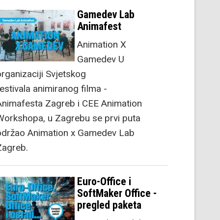
Gamedev Lab
Animafest
Animation X
Gamedev U
organizaciji Svjetskog
festivala animiranog filma -
Animafesta Zagreb i CEE Animation
Workshopa, u Zagrebu se prvi puta
održao Animation x Gamedev Lab
Zagreb.
Euro-Office i
SoftMaker Office -
pregled paketa