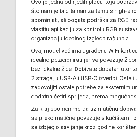
Ovo je jedna od rjeđih ploča koja podržav
što nam je bilo taman za temu s high-en
spominjati, ali bogata podrška za RGB ra
vlastitu aplikaciju za kontrolu RGB susta
organizaciju idealnog izgleda računala.
Ovaj model već ima ugrađenu WiFi kartic
idealno pozicionirati jer se povezuje žico
bez lokalne žice. Dobivate dodatan utor 
2 straga, u USB-A i USB-C izvedbi. Ostali
zadovoljiti ostale potrebe za eksternim 
dodatna četiri sprijeda, prema mogućnost
Za kraj spomenimo da uz matičnu dobivate
se preko matične povezuje s kućištem i pr
se izbjeglo savijanje kroz godine korišten