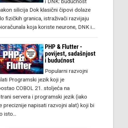
i DNK: budućnost
akon silicija Dok klasični čipovi dolaze
o fizičkih granica, istraživači razvijaju
bioračunala koja koriste neurone, DNK i…
PHP & Flutter -
povijest, sadašnjost
i budućnost
Popularni razvojni
lati Programski jezik koji je
postao COBOL 21. stoljeća na
strani servera i programski jezik (iako
e preciznije napisati razvojni alat) koji bi
to isto…