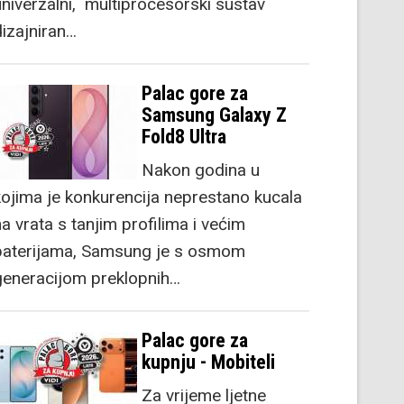
univerzalni, multiprocesorski sustav
dizajniran…
Palac gore za
Samsung Galaxy Z
Fold8 Ultra
Nakon godina u
kojima je konkurencija neprestano kucala
a vrata s tanjim profilima i većim
baterijama, Samsung je s osmom
generacijom preklopnih…
Palac gore za
kupnju - Mobiteli
Za vrijeme ljetne