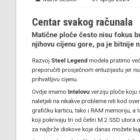
Centar svakog računala
Matične ploče često nisu fokus bui
njihovu cijenu gore, pa je bitnije
Razvoj
Steel Legend
modela pratimo već 
preporučiti prosječnom entuzijastu jer nude
prihvatljivu cijenu.
Ovdje imamo
Intelovu
verziju ploče koju 
naletjeli na nikakve probleme niti kod ove
grafičku karticu, tako i RAM memoriju, a t
koji pokrivaju tri od četiri M.2 SSD utora 
za najbrže diskove koje danas možete kup