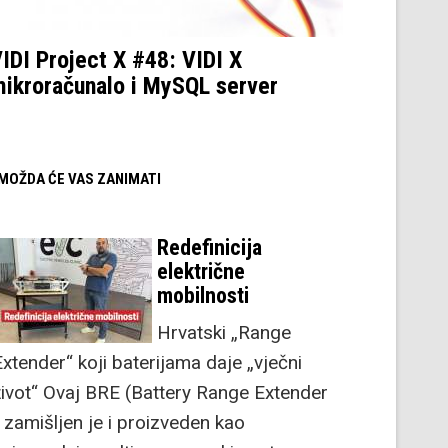
IDI Project X #48: VIDI X
ikroračunalo i MySQL server
/ MOŽDA ĆE VAS ZANIMATI
Redefinicija
električne
mobilnosti
Hrvatski „Range
Extender“ koji baterijama daje „vječni
život“ Ovaj BRE (Battery Range Extender
) zamišljen je i proizveden kao