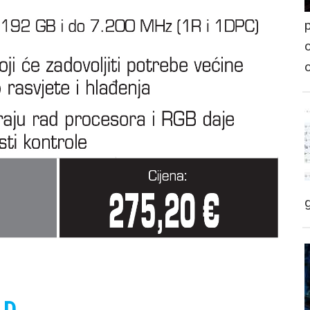
p
o
LD