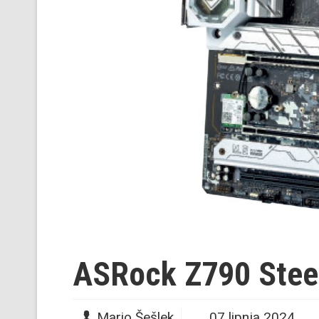
ASRock Z790 Stee
Mario Šešlek
07 lipnja 2024