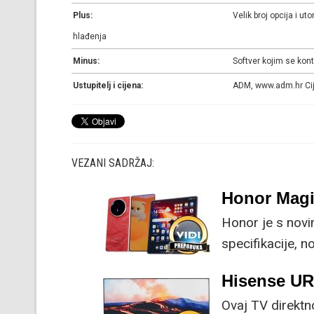
Plus:
Velik broj opcija i ut
hlađenja
Minus:
Softver kojim se kon
Ustupitelj i cijena:
ADM, www.adm.hr Cij
VEZANI SADRŽAJ:
Honor Magi
Honor je s nov
specifikacije, 
su ključne svak
Hisense U
Ovaj TV direktn