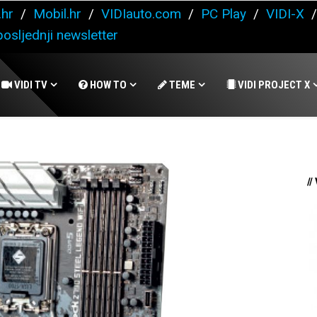
.hr
/
Mobil.hr
/
VIDIauto.com
/
PC Play
/
VIDI-X
osljednji newsletter
VIDI TV
HOW TO
TEME
VIDI PROJECT X
//