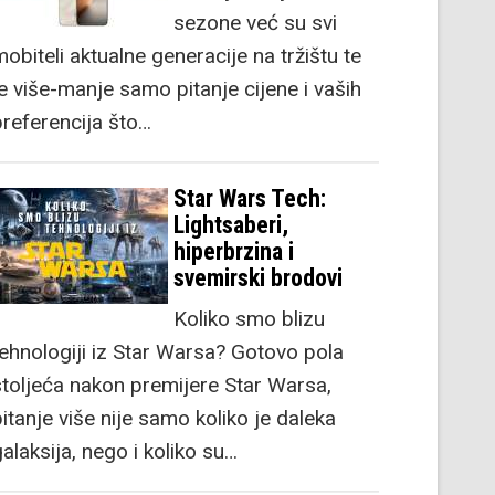
sezone već su svi
obiteli aktualne generacije na tržištu te
je više-manje samo pitanje cijene i vaših
preferencija što…
Star Wars Tech:
Lightsaberi,
hiperbrzina i
svemirski brodovi
Koliko smo blizu
tehnologiji iz Star Warsa? Gotovo pola
stoljeća nakon premijere Star Warsa,
itanje više nije samo koliko je daleka
alaksija, nego i koliko su…