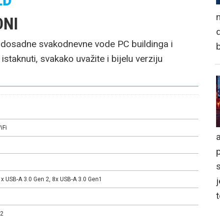
n
DNI
d
i dosadne svakodnevne vode PC buildinga i
istaknuti, svakako uvažite i bijelu verziju
iFi
a
j
1x USB-A 3.0 Gen 2, 8x USB-A 3.0 Gen1
.2