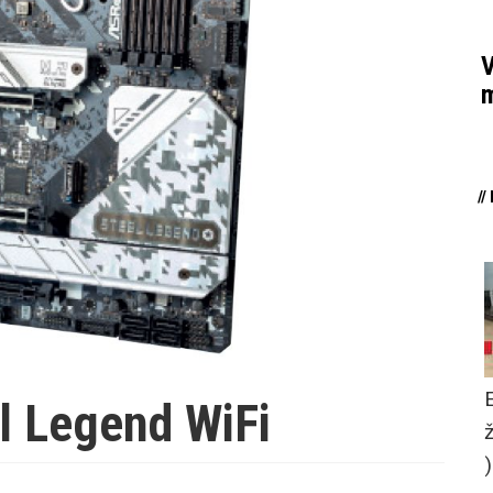
V
m
/
l Legend WiFi