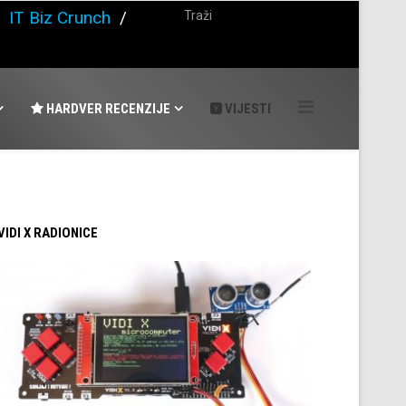
/
IT Biz Crunch
/
HARDVER RECENZIJE
VIJESTI
 VIDI X RADIONICE