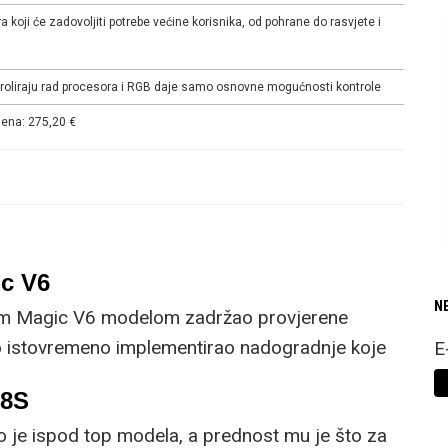
ora koji će zadovoljiti potrebe većine korisnika, od pohrane do rasvjete i
troliraju rad procesora i RGB daje samo osnovne mogućnosti kontrole
ena: 275,20 €
c V6
N
im Magic V6 modelom zadržao provjerene
no istovremeno implementirao nadogradnje koje
E
om korisniku.
R8S
o je ispod top modela, a prednost mu je što za