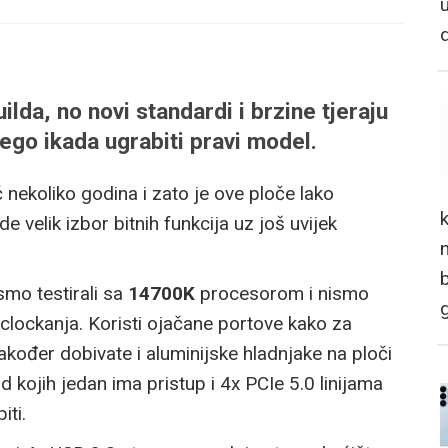
lda, no novi standardi i brzine tjeraju
 nego ikada ugrabiti pravi model.
nekoliko godina i zato je ove ploče lako
 velik izbor bitnih funkcija uz još uvijek
n
smo testirali sa
14700K
procesorom i nismo
rclockanja. Koristi ojačane portove kako za
akođer dobivate i aluminijske hladnjake na ploči
od kojih jedan ima pristup i 4x PCIe 5.0 linijama
iti.