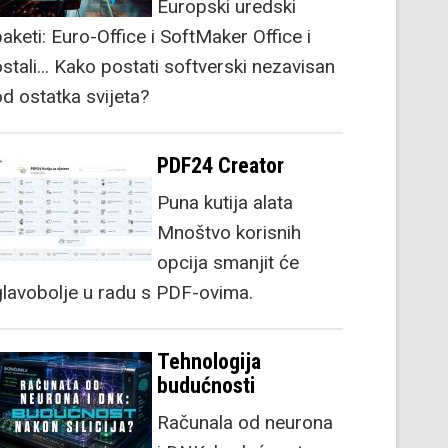
Europski uredski
aketi: Euro-Office i SoftMaker Office i
stali... Kako postati softverski nezavisan
od ostatka svijeta?
PDF24 Creator
Puna kutija alata
Mnoštvo korisnih
opcija smanjit će
glavobolje u radu s PDF-ovima.
Tehnologija
budućnosti
Računala od neurona