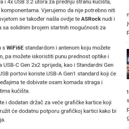
a i 4x USB 3.2 utora za prednju stranu kućišta,
d komponentama. Vjerujemo da nije potrebno niti
m
svjetom se također našla ovdje te
ASRock
nudi i
va sa solidnim brojem startnih mogućnosti za
u s
WiFi6E
standardom i antenom koju možete
m, pa možete iskoristiti punu prednost optike i
za USB-C Gen 2x2 sprijeda, kao i Standardni Gen
 USB portovi koriste USB-A Gen1 standard koji će
uređajima te dobivate osam komada straga i
ima kućišta.
 i dodatan držač za veće grafičke kartice koji
p
užit će dodatnu potporu grafičkoj kartici kako bi
g
ja.