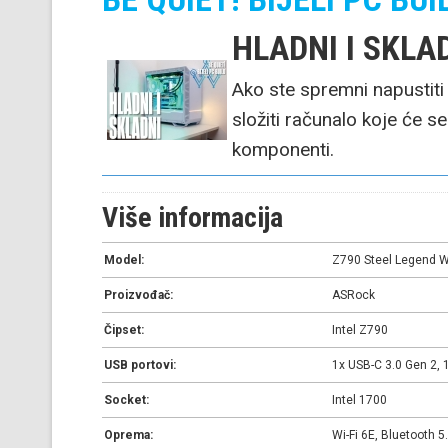
HLADNI I SKLA
Ako ste spremni napustit
složiti računalo koje će se 
komponenti.
Više informacija
Model:
Z790 Steel Legend W
Proizvođač:
ASRock
Čipset:
Intel Z790
USB portovi:
1x USB-C 3.0 Gen 2, 
Socket:
Intel 1700
Oprema:
Wi-Fi 6E, Bluetooth 5