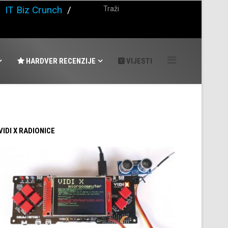
/
IT Biz Crunch
/
HARDVER RECENZIJE
VIJESTI
 VIDI X RADIONICE