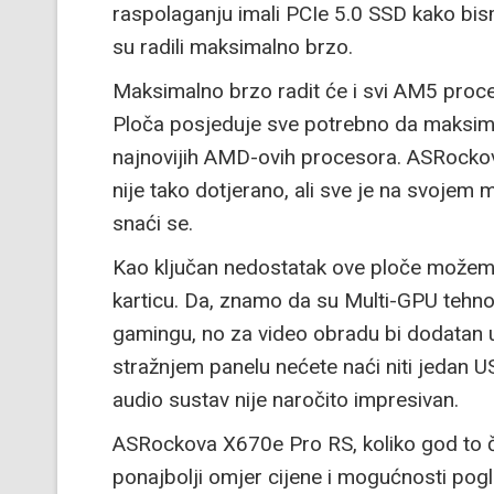
raspolaganju imali PCIe 5.0 SSD kako bis
su radili maksimalno brzo.
Maksimalno brzo radit će i svi AM5 proces
Ploča posjeduje sve potrebno da maksimal
najnovijih AMD-ovih procesora. ASRocko
nije tako dotjerano, ali sve je na svojem 
snaći se.
Kao ključan nedostatak ove ploče možemo
karticu. Da, znamo da su Multi-GPU tehno
gamingu, no za video obradu bi dodatan ut
stražnjem panelu nećete naći niti jedan USB
audio sustav nije naročito impresivan.
ASRockova X670e Pro RS, koliko god to č
ponajbolji omjer cijene i mogućnosti pog