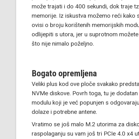
može trajati i do 400 sekundi, dok traje t
memorije. Iz iskustva možemo reći kako sv
ovisi o broju korištenih memorijskih modu
odlijepiti s utora, jer u suprotnom možet
što nije nimalo poželjno.
Bogato opremljena
Veliki plus kod ove ploče svakako predst
NVMe diskove. Povrh toga, tu je dodatan 
modulu koji je već popunjen s odgovara
dolaze i potrebne antene.
Vratimo se još malo M.2 utorima za disk
raspolaganju su vam još tri PCIe 4.0 x4 ut