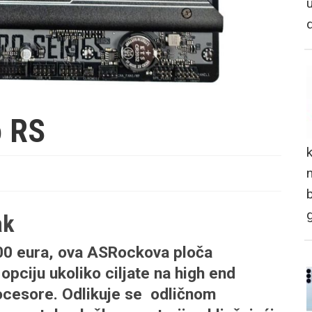
o RS
n
ak
 400 eura, ova ASRockova ploča
 opciju ukoliko ciljate na high end
ocesore. Odlikuje se odličnom