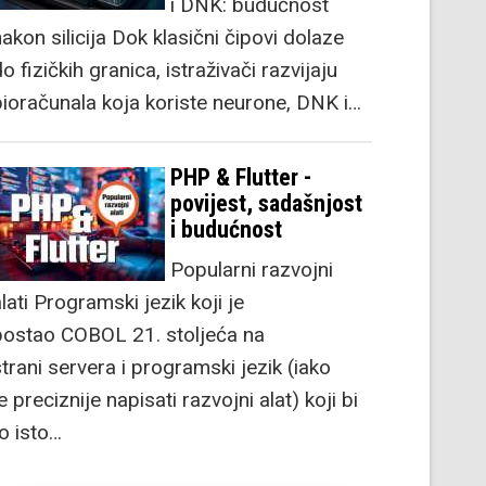
i DNK: budućnost
akon silicija Dok klasični čipovi dolaze
o fizičkih granica, istraživači razvijaju
bioračunala koja koriste neurone, DNK i…
PHP & Flutter -
povijest, sadašnjost
i budućnost
Popularni razvojni
lati Programski jezik koji je
postao COBOL 21. stoljeća na
strani servera i programski jezik (iako
e preciznije napisati razvojni alat) koji bi
to isto…