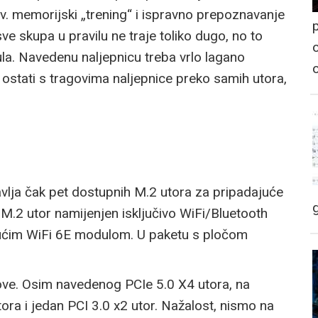
zv. memorijski „trening“ i ispravno prepoznavanje
p
e skupa u pravilu ne traje toliko dugo, no to
o
la. Navedenu naljepnicu treba vrlo lagano
e ostati s tragovima naljepnice preko samih utora,
avlja čak pet dostupnih M.2 utora za pripadajuće
M.2 utor namijenjen isključivo WiFi/Bluetooth
jućim WiFi 6E modulom. U paketu s pločom
ove. Osim navedenog PCIe 5.0 X4 utora, na
ora i jedan PCI 3.0 x2 utor. Nažalost, nismo na