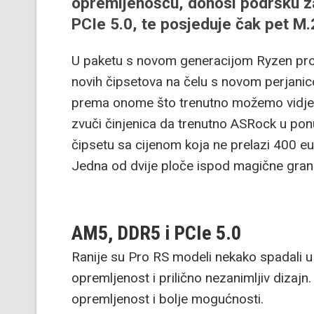
opremljenošću, donosi podršku za
PCIe 5.0, te posjeduje čak pet M.
U paketu s novom generacijom Ryzen proc
novih čipsetova na čelu s novom perjan
prema onome što trenutno možemo vidjet
zvuči činjenica da trenutno ASRock u po
čipsetu sa cijenom koja ne prelazi 400 eu
Jedna od dvije ploče ispod magične grani
AM5, DDR5 i PCIe 5.0
Ranije su Pro RS modeli nekako spadali
opremljenost i prilično nezanimljiv dizaj
opremljenost i bolje mogućnosti.