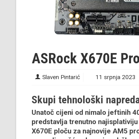
ASRock X670E Pr
Slaven Pintarić
11 srpnja 2023
Skupi tehnološki napred
Unatoč cijeni od nimalo jeftinih
predstavlja trenutno najisplativiju
X670E ploču za najnovije AM5 pr