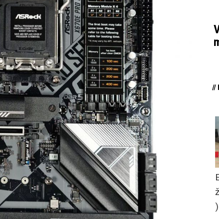
V
m
/