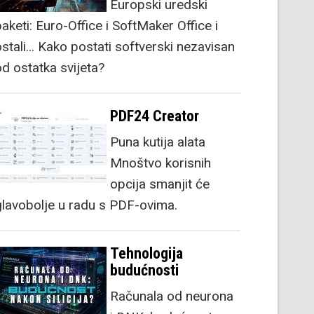
Europski uredski
aketi: Euro-Office i SoftMaker Office i
stali... Kako postati softverski nezavisan
od ostatka svijeta?
PDF24 Creator
Puna kutija alata
Mnoštvo korisnih
opcija smanjit će
glavobolje u radu s PDF-ovima.
Tehnologija
budućnosti
Računala od neurona