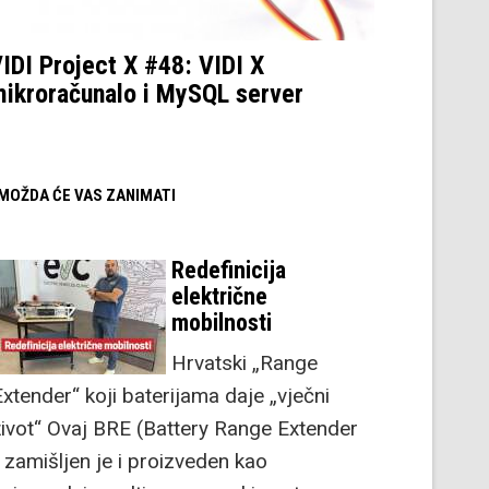
IDI Project X #48: VIDI X
ikroračunalo i MySQL server
/ MOŽDA ĆE VAS ZANIMATI
Redefinicija
električne
mobilnosti
Hrvatski „Range
Extender“ koji baterijama daje „vječni
život“ Ovaj BRE (Battery Range Extender
) zamišljen je i proizveden kao