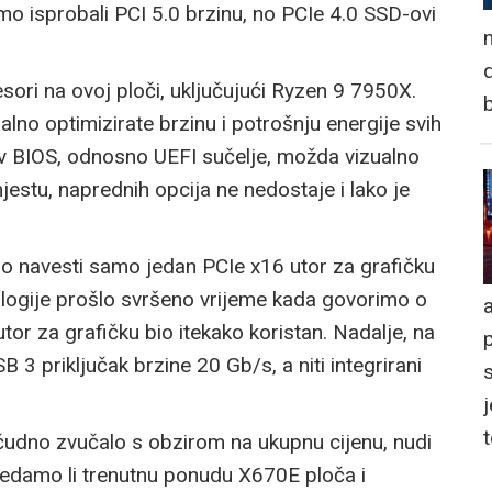
mo isprobali PCI 5.0 brzinu, no PCIe 4.0 SSD-ovi
n
d
ori na ovoj ploči, uključujući Ryzen 9 7950X.
no optimizirate brzinu i potrošnju energije svih
v BIOS, odnosno UEFI sučelje, možda vizualno
mjestu, naprednih opcija ne nedostaje i lako je
 navesti samo jedan PCIe x16 utor za grafičku
logije prošlo svršeno vrijeme kada govorimo o
a
or za grafičku bio itekako koristan. Nadalje, na
 3 priključak brzine 20 Gb/s, a niti integrirani
j
udno zvučalo s obzirom na ukupnu cijenu, nudi
ledamo li trenutnu ponudu X670E ploča i