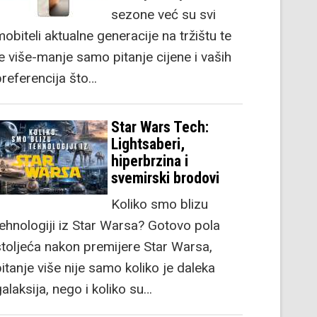
sezone već su svi
obiteli aktualne generacije na tržištu te
je više-manje samo pitanje cijene i vaših
preferencija što…
Star Wars Tech:
Lightsaberi,
hiperbrzina i
svemirski brodovi
Koliko smo blizu
tehnologiji iz Star Warsa? Gotovo pola
stoljeća nakon premijere Star Warsa,
itanje više nije samo koliko je daleka
alaksija, nego i koliko su…