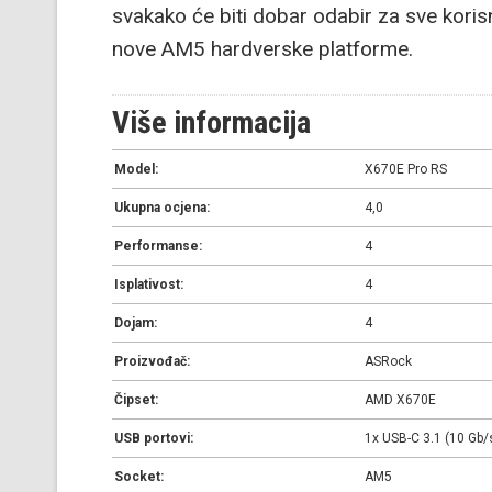
svakako će biti dobar odabir za sve koris
nove AM5 hardverske platforme.
Više informacija
Model:
X670E Pro RS
Ukupna ocjena:
4,0
Performanse:
4
Isplativost:
4
Dojam:
4
Proizvođač:
ASRock
Čipset:
AMD X670E
USB portovi:
1x USB-C 3.1 (10 Gb/s
Socket:
AM5