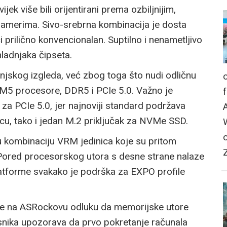
k više bili orijentirani prema ozbiljnijim,
amerima. Sivo-srebrna kombinacija je dosta
 prilično konvencionalan. Suptilno i nenametljivo
hladnjaka čipseta.
njskog izgleda, već zbog toga što nudi odličnu
AM5 procesore, DDR5 i PCIe 5.0. Važno je
a PCIe 5.0, jer najnoviji standard podržava
icu, tako i jedan M.2 priključak za NVMe SSD.
u kombinaciju VRM jedinica koje su pritom
Pored procesorskog utora s desne strane nalaze
atforme svakako je podrška za EXPO profile
se na ASRockovu odluku da memorijske utore
snika upozorava da prvo pokretanje računala