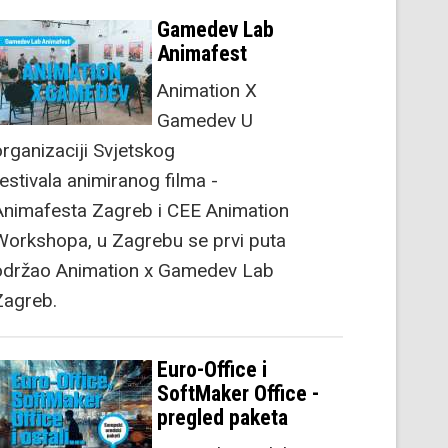
Gamedev Lab
Animafest
Animation X
Gamedev U
organizaciji Svjetskog
festivala animiranog filma -
Animafesta Zagreb i CEE Animation
Workshopa, u Zagrebu se prvi puta
održao Animation x Gamedev Lab
Zagreb.
Euro-Office i
SoftMaker Office -
pregled paketa