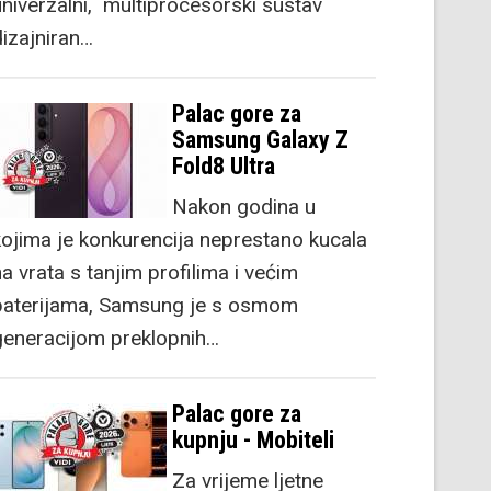
univerzalni, multiprocesorski sustav
dizajniran…
Palac gore za
Samsung Galaxy Z
Fold8 Ultra
Nakon godina u
kojima je konkurencija neprestano kucala
a vrata s tanjim profilima i većim
baterijama, Samsung je s osmom
generacijom preklopnih…
Palac gore za
kupnju - Mobiteli
Za vrijeme ljetne