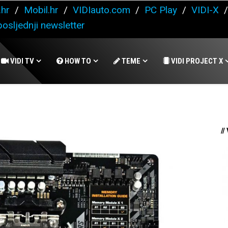
.hr
/
Mobil.hr
/
VIDIauto.com
/
PC Play
/
VIDI-X
osljednji newsletter
VIDI TV
HOW TO
TEME
VIDI PROJECT X
//