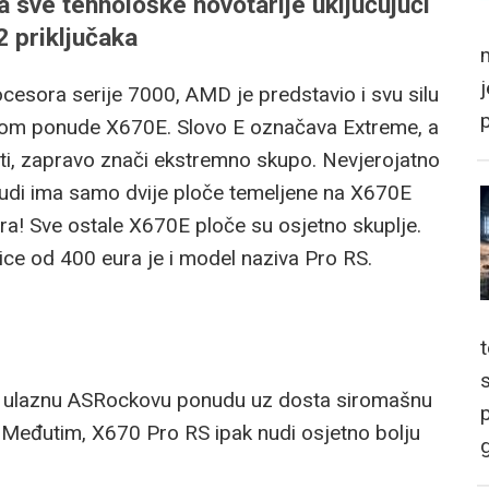
 sve tehnološke novotarije uključujući
2 priključaka
m
esora serije 7000, AMD je predstavio i svu silu
icom ponude X670E. Slovo E označava Extreme, a
i, zapravo znači ekstremno skupo. Nevjerojatno
nudi ima samo dvije ploče temeljene na X670E
ra! Sve ostale X670E ploče su osjetno skuplje.
ce od 400 eura je i model naziva Pro RS.
 u ulaznu ASRockovu ponudu uz dosta siromašnu
p
n. Međutim, X670 Pro RS ipak nudi osjetno bolju
g