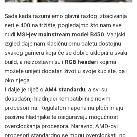
Sada kada razumijemo glavni razlog izbacivanja
serije 400 na tržište, pogledajmo što nam sve
nudi
MSI-jev mainstream model B450
. Vanjski
izgled daje nam klasičnu crnu paletu dostojnu
svakog gamera koja će se dobro uklopiti u svaki
build, a neizostavni su i
RGB headeri
kojima
možete unijeti dodatan život u svoje kućište, pa i
oko njega.
I dalje je riječ o
AM4 standardu
, a svi su
dosadašnji hladnjaci kompatibilni s novim
procesorima. Regulatori napona na ploči imaju
pasivne hladnjake te osiguravaju mogućnost
overclockanja procesora. Naravno, AMD-ovi
procesori standardno se mogu overclockati, no