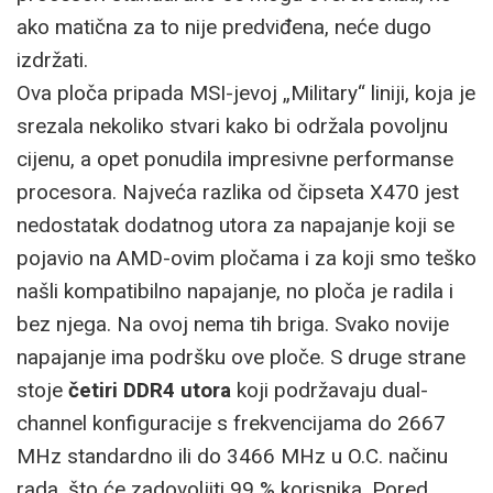
ako matična za to nije predviđena, neće dugo
izdržati.
Ova ploča pripada MSI-jevoj „Military“ liniji, koja je
srezala nekoliko stvari kako bi održala povoljnu
cijenu, a opet ponudila impresivne performanse
procesora. Najveća razlika od čipseta X470 jest
nedostatak dodatnog utora za napajanje koji se
pojavio na AMD-ovim pločama i za koji smo teško
našli kompatibilno napajanje, no ploča je radila i
bez njega. Na ovoj nema tih briga. Svako novije
napajanje ima podršku ove ploče. S druge strane
stoje
četiri DDR4 utora
koji podržavaju dual-
channel konfiguracije s frekvencijama do 2667
MHz standardno ili do 3466 MHz u O.C. načinu
rada, što će zadovoljiti 99 % korisnika. Pored