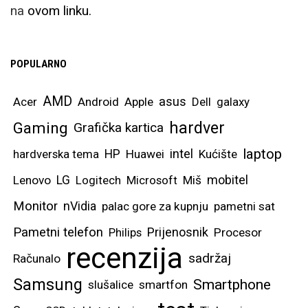
na
ovom linku.
POPULARNO
AMD
asus
Acer
Android
Apple
Dell
galaxy
hardver
Gaming
Grafička kartica
laptop
intel
hardverska tema
HP
Huawei
Kućište
mobitel
Lenovo
LG
Logitech
Microsoft
Miš
Monitor
nVidia
palac gore za kupnju
pametni sat
Pametni telefon
Prijenosnik
Philips
Procesor
recenzija
sadržaj
Računalo
Samsung
Smartphone
slušalice
smartfon