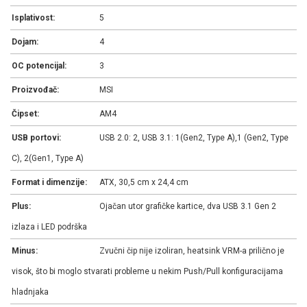
Isplativost:
5
Dojam:
4
OC potencijal:
3
Proizvođač:
MSI
Čipset:
AM4
USB portovi:
USB 2.0: 2, USB 3.1: 1(Gen2, Type A),1 (Gen2, Type
C), 2(Gen1, Type A)
Format i dimenzije:
ATX, 30,5 cm x 24,4 cm
Plus:
Ojačan utor grafičke kartice, dva USB 3.1 Gen 2
izlaza i LED podrška
Minus:
Zvučni čip nije izoliran, heatsink VRM-a prilično je
visok, što bi moglo stvarati probleme u nekim Push/Pull konfiguracijama
hladnjaka