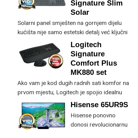
korisniku.
Signature Slim
kupnji.
Solar
Solarni panel smješten na gornjem dijelu
kućišta nije samo estetski detalj već ključni
dio koncepta ovog proizvoda, jer koristi
Logitech
energiju prirodnog ili umjetnog svjetla za
Signature
rad.
Comfort Plus
MK880 set
Ako vam je kod dugih radnih sati komfor na
prvom mjestu, Logitech je spojio idealnu
kombinaciju tipkovnice i miša s naprednim
Hisense 65UR9S
funkcijama.
Hisense ponovno
donosi revolucionarnu
tehnologiju na tržište