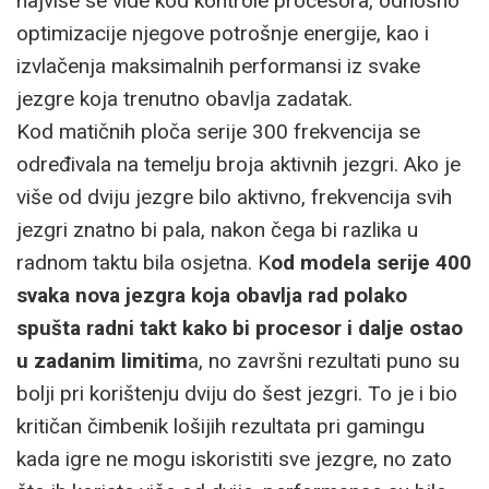
najviše se vide kod kontrole procesora, odnosno
optimizacije njegove potrošnje energije, kao i
izvlačenja maksimalnih performansi iz svake
jezgre koja trenutno obavlja zadatak.
Kod matičnih ploča serije 300 frekvencija se
određivala na temelju broja aktivnih jezgri. Ako je
više od dviju jezgre bilo aktivno, frekvencija svih
jezgri znatno bi pala, nakon čega bi razlika u
radnom taktu bila osjetna. K
od modela serije 400
svaka nova jezgra koja obavlja rad polako
spušta radni takt kako bi procesor i dalje ostao
u zadanim limitim
a, no završni rezultati puno su
bolji pri korištenju dviju do šest jezgri. To je i bio
kritičan čimbenik lošijih rezultata pri gamingu
kada igre ne mogu iskoristiti sve jezgre, no zato