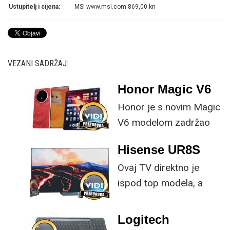
Ustupitelj i cijena:
MSI www.msi.com 869,00 kn
VEZANI SADRŽAJ:
Honor Magic V6
Honor je s novim Magic
V6 modelom zadržao
provjerene
Hisense UR8S
specifikacije, no
Ovaj TV direktno je
istovremeno
ispod top modela, a
implementirao
prednost mu je što za
nadogradnje koje su
male ustupke možete
ključne svakom
Logitech
osjetno uštedjeti pri