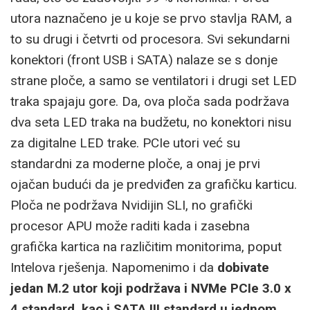
utora naznačeno je u koje se prvo stavlja RAM, a
to su drugi i četvrti od procesora. Svi sekundarni
konektori (front USB i SATA) nalaze se s donje
strane ploče, a samo se ventilatori i drugi set LED
traka spajaju gore. Da, ova ploča sada podržava
dva seta LED traka na budžetu, no konektori nisu
za digitalne LED trake. PCIe utori već su
standardni za moderne ploče, a onaj je prvi
ojačan budući da je predviđen za grafičku karticu.
Ploča ne podržava Nvidijin SLI, no grafički
procesor APU može raditi kada i zasebna
grafička kartica na različitim monitorima, poput
Intelova rješenja. Napomenimo i da
dobivate
jedan M.2 utor koji podržava i NVMe PCIe 3.0 x
4 standard, kao i SATA III standard u jednom.