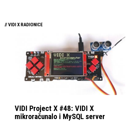
samo par mjeseci od
njezina predstavljanja.
// VIDI X RADIONICE
VIDI Project X #48: VIDI X
mikroračunalo i MySQL server