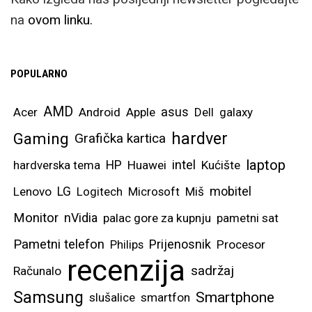
na
ovom linku.
POPULARNO
AMD
asus
Acer
Android
Apple
Dell
galaxy
hardver
Gaming
Grafička kartica
laptop
intel
hardverska tema
HP
Huawei
Kućište
mobitel
Lenovo
LG
Logitech
Microsoft
Miš
Monitor
nVidia
palac gore za kupnju
pametni sat
Pametni telefon
Prijenosnik
Philips
Procesor
recenzija
sadržaj
Računalo
Samsung
Smartphone
slušalice
smartfon