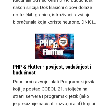
Računala od neurona i DNK: budućnost
nakon silicija Dok klasični čipovi dolaze
do fizičkih granica, istraživači razvijaju
bioračunala koja koriste neurone, DNK i…
PHP & Flutter - povijest, sadašnjost i
budućnost
Popularni razvojni alati Programski jezik
koji je postao COBOL 21. stoljeća na
strani servera i programski jezik (iako
je preciznije napisati razvojni alat) koji bi