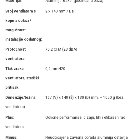
Materijal:
Aluminij / Bakar (pocinčana baza)
Broj ventilatora s
2 x 140 mm / Da
kojima dolazi /
mogućnost
instalacije dodatnog:
Protočnost
70,2 CFM (23 dBA)
ventilatora:
Tlak zraka
0,9 mmH20
ventilatora, statički
pritisak:
Dimenzije/težina:
167 (V) x 140 (Š) x 130 (D) mm, ~ 1050 g (bez
ventilatora)
Plus:
Odlične performanse, dizajn, tihi i efikasan rad
ventilatora
Minus:
Neuobičajena završna obrada aluminija ostavlja