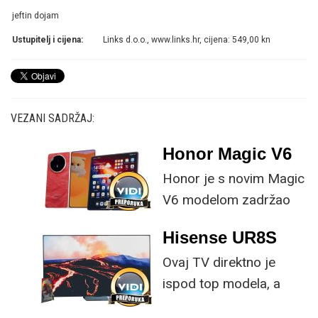
jeftin dojam
Ustupitelj i cijena:
Links d.o.o., www.links.hr, cijena: 549,00 kn
VEZANI SADRŽAJ:
Honor Magic V6
Honor je s novim Magic
V6 modelom zadržao
provjerene
Hisense UR8S
specifikacije, no
Ovaj TV direktno je
istovremeno
ispod top modela, a
implementirao
prednost mu je što za
nadogradnje koje su