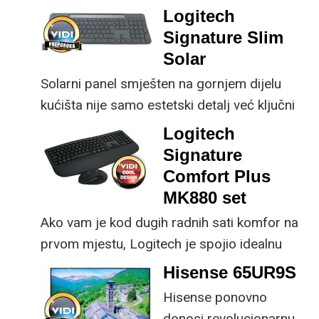
male ustupke možete
ključne svakom
Logitech
osjetno uštedjeti pri
korisniku.
Signature Slim
kupnji.
Solar
Solarni panel smješten na gornjem dijelu
kućišta nije samo estetski detalj već ključni
dio koncepta ovog proizvoda, jer koristi
Logitech
energiju prirodnog ili umjetnog svjetla za
Signature
rad.
Comfort Plus
MK880 set
Ako vam je kod dugih radnih sati komfor na
prvom mjestu, Logitech je spojio idealnu
kombinaciju tipkovnice i miša s naprednim
Hisense 65UR9S
funkcijama.
Hisense ponovno
donosi revolucionarnu