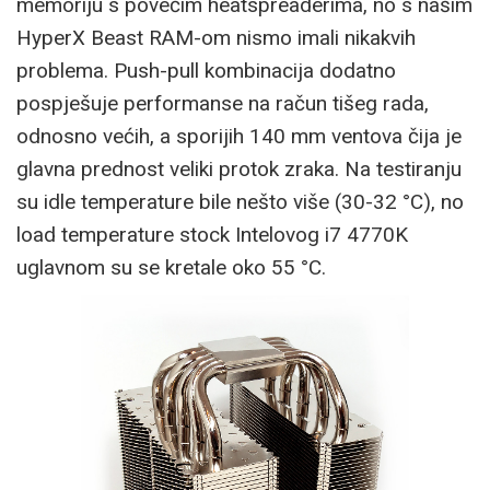
memoriju s povećim heatspreaderima, no s našim
HyperX Beast RAM-om nismo imali nikakvih
problema. Push-pull kombinacija dodatno
pospješuje performanse na račun tišeg rada,
odnosno većih, a sporijih 140 mm ventova čija je
glavna prednost veliki protok zraka. Na testiranju
su idle temperature bile nešto više (30-32 °C), no
load temperature stock Intelovog i7 4770K
uglavnom su se kretale oko 55 °C.