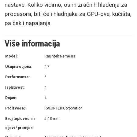
nastave. Koliko vidimo, osim zračnih hlađenja za
procesora, biti će i hladnjaka za GPU-ove, kućišta,
pa čak i napajanja.
Više informacija
Model:
Raijintek Nemesis
Ukupna ocjena:
4,7
Performanse:
5
Isplativost:
4
Dojam:
4
Proizvođač:
RAIJINTEK Corporation
Broj toplovodnih
5 / 8 mm
cijevi / promjer: