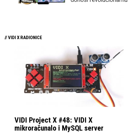
tehnologiju na tržište
samo par mjeseci od
njezina predstavljanja.
// VIDI X RADIONICE
VIDI Project X #48: VIDI X
mikroračunalo i MySQL server