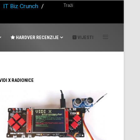
/
IT Biz Crunch
/
HARDVER RECENZIJE
VIJESTI
 VIDI X RADIONICE