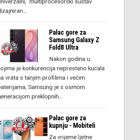
univerzalni, multiprocesorski sustav
dizajniran…
Palac gore za
Samsung Galaxy Z
Fold8 Ultra
Nakon godina u
kojima je konkurencija neprestano kucala
a vrata s tanjim profilima i većim
baterijama, Samsung je s osmom
generacijom preklopnih…
Palac gore za
kupnju - Mobiteli
Za vrijeme ljetne