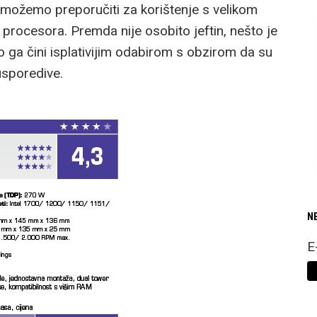
ak možemo preporučiti za korištenje s velikom
procesora. Premda nije osobito jeftin, nešto je
o ga čini isplativijim odabirom s obzirom da su
usporedive.
N
E