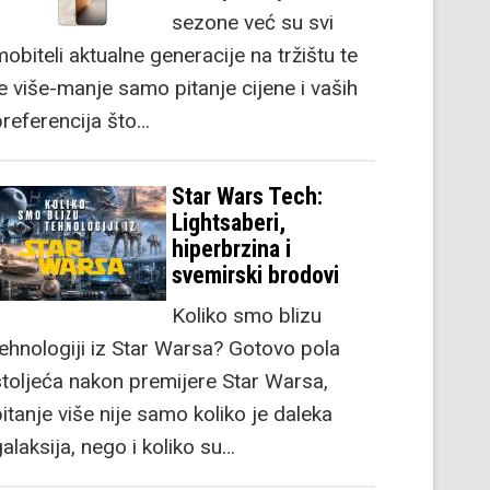
sezone već su svi
obiteli aktualne generacije na tržištu te
je više-manje samo pitanje cijene i vaših
preferencija što…
Star Wars Tech:
Lightsaberi,
hiperbrzina i
svemirski brodovi
Koliko smo blizu
tehnologiji iz Star Warsa? Gotovo pola
stoljeća nakon premijere Star Warsa,
itanje više nije samo koliko je daleka
alaksija, nego i koliko su…