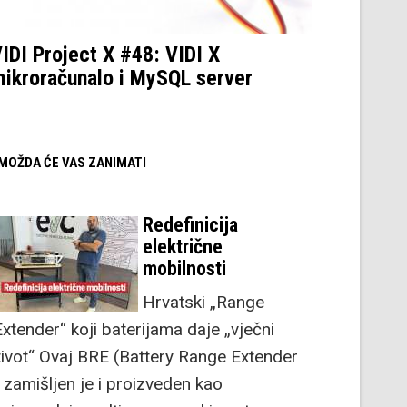
IDI Project X #48: VIDI X
ikroračunalo i MySQL server
/ MOŽDA ĆE VAS ZANIMATI
Redefinicija
električne
mobilnosti
Hrvatski „Range
Extender“ koji baterijama daje „vječni
život“ Ovaj BRE (Battery Range Extender
) zamišljen je i proizveden kao