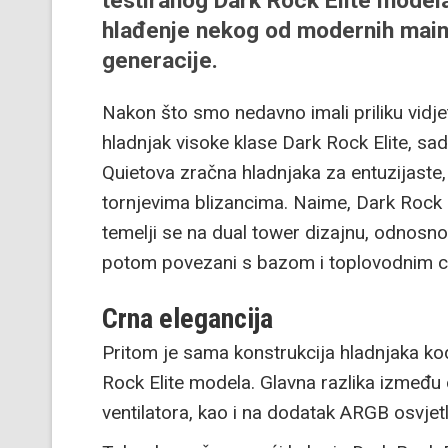
testiranog
Dark Rock Elite
modela.
hlađenje nekog od modernih main
generacije.
Nakon što smo nedavno imali priliku vidj
hladnjak visoke klase Dark Rock Elite, sa
Quietova zračna hladnjaka za entuzijaste
tornjevima blizancima. Naime, Dark Rock P
temelji se na dual tower dizajnu, odnosno 
potom povezani s bazom i toplovodnim c
Crna elegancija
Pritom je sama konstrukcija hladnjaka k
Rock Elite modela. Glavna razlika između 
ventilatora, kao i na dodatak ARGB osvjetlj