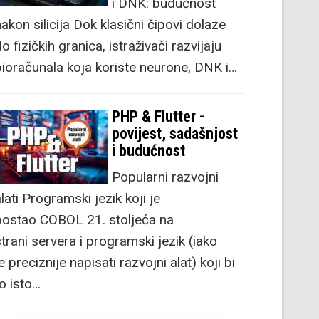
i DNK: budućnost
akon silicija Dok klasični čipovi dolaze
o fizičkih granica, istraživači razvijaju
bioračunala koja koriste neurone, DNK i…
PHP & Flutter -
povijest, sadašnjost
i budućnost
Popularni razvojni
lati Programski jezik koji je
postao COBOL 21. stoljeća na
strani servera i programski jezik (iako
e preciznije napisati razvojni alat) koji bi
to isto…