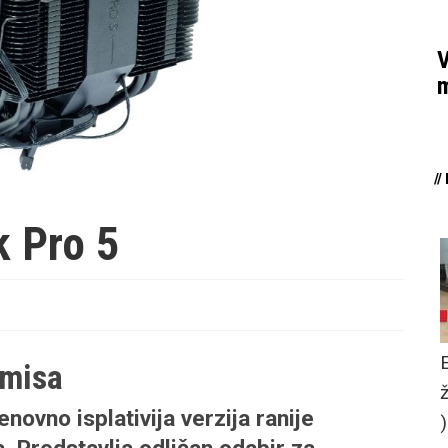
V
m
/
k Pro 5
omisa
enovno isplativija verzija ranije