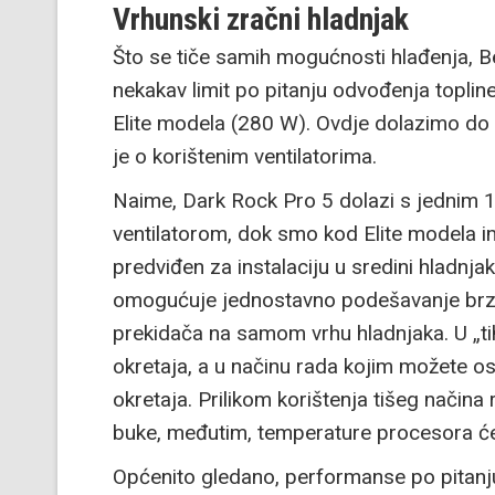
Vrhunski zračni hladnjak
Što se tiče samih mogućnosti hlađenja, 
nekakav limit po pitanju odvođenja topli
Elite modela (280 W). Ovdje dolazimo do k
je o korištenim ventilatorima.
Naime, Dark Rock Pro 5 dolazi s jednim
ventilatorom, dok smo kod Elite modela im
predviđen za instalaciju u sredini hladnja
omogućuje jednostavno podešavanje brzi
prekidača na samom vrhu hladnjaka. U „tih
okretaja, a u načinu rada kojim možete o
okretaja. Prilikom korištenja tišeg način
buke, međutim, temperature procesora će 
Općenito gledano, performanse po pitanju 