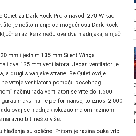
n
Be Quiet za Dark Rock Pro 5 navodi 270 W kao
d
ne, što je nešto manje od mogućnosti Dark Rock
ljučne razlike između ova dva hladnjaka, a riječ
 120 mm i jednim 135 mm Silent Wings
ali dva 135 mm ventilatora. Jedan ventilator je
ka, a drugi s vanjske strane. Be Quiet ovdje
ne vrtnje ventilatora pomoću posebnog
a
om“ načinu rada ventilatori se vrte do 1.500
sigurati maksimalne performanse, to iznosi 2.000
a rada ovaj se hladnjak iskazao malom razinom
j
naravno biti nešto više.
hlađenja su odlične. Pritom je razina buke vrlo