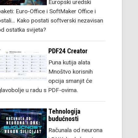
Europski uredski
aketi: Euro-Office i SoftMaker Office i
stali... Kako postati softverski nezavisan
od ostatka svijeta?
PDF24 Creator
Puna kutija alata
Mnoštvo korisnih
opcija smanjit će
glavobolje u radu s PDF-ovima.
Tehnologija
budućnosti
Računala od neurona