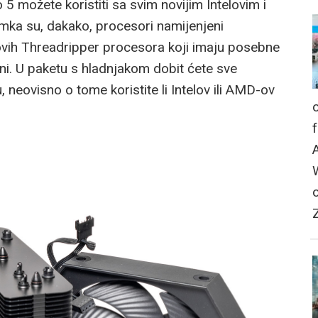
 5 možete koristiti sa svim novijim Intelovim i
ka su, dakako, procesori namijenjeni
vih Threadripper procesora koji imaju posebne
ani. U paketu s hladnjakom dobit ćete sve
, neovisno o tome koristite li Intelov ili AMD-ov