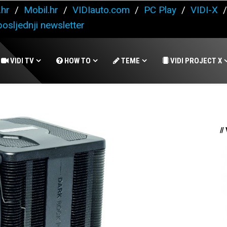
.hr
/
Mobil.hr
/
VIDIauto.com
/
PC Play
/
VIDI-X
osljednji newsletter
VIDI TV
HOW TO
TEME
VIDI PROJECT X
//