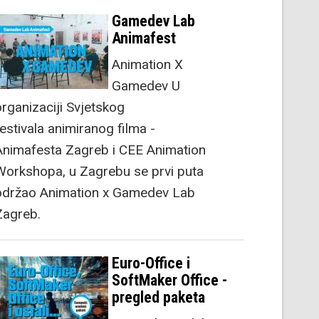
Gamedev Lab
Animafest
Animation X
Gamedev U
organizaciji Svjetskog
festivala animiranog filma -
Animafesta Zagreb i CEE Animation
Workshopa, u Zagrebu se prvi puta
održao Animation x Gamedev Lab
Zagreb.
Euro-Office i
SoftMaker Office -
pregled paketa