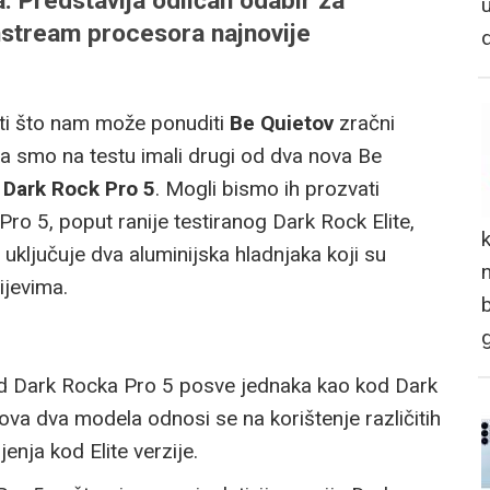
 Predstavlja odličan odabir za
stream procesora najnovije
eti što nam može ponuditi
Be Quietov
zračni
da smo na testu imali drugi od dva nova Be
,
Dark Rock Pro 5
. Mogli bismo ih prozvati
ro 5, poput ranije testiranog Dark Rock Elite,
uključuje dva aluminijska hladnjaka koji su
n
ijevima.
od Dark Rocka Pro 5 posve jednaka kao kod Dark
ova dva modela odnosi se na korištenje različitih
enja kod Elite verzije.