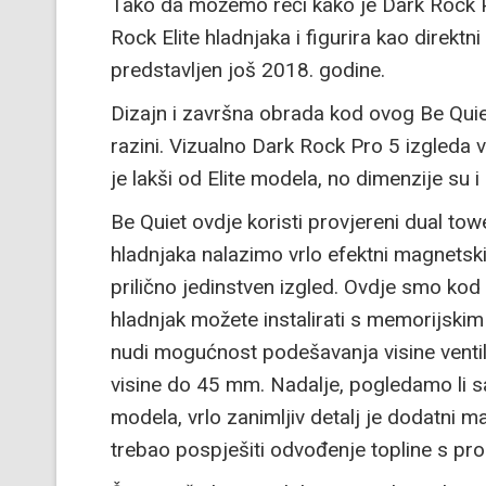
Tako da možemo reći kako je Dark Rock Pr
Rock Elite hladnjaka i figurira kao direktn
predstavljen još 2018. godine.
Dizajn i završna obrada kod ovog Be Qui
razini. Vizualno Dark Rock Pro 5 izgleda v
je lakši od Elite modela, no dimenzije su
Be Quiet ovdje koristi provjereni dual tow
hladnjaka nalazimo vrlo efektni magnetski
prilično jedinstven izgled. Ovdje smo kod 
hladnjak možete instalirati s memorijski
nudi mogućnost podešavanja visine venti
visine do 45 mm. Nadalje, pogledamo li 
modela, vrlo zanimljiv detalj je dodatni m
trebao pospješiti odvođenje topline s pr