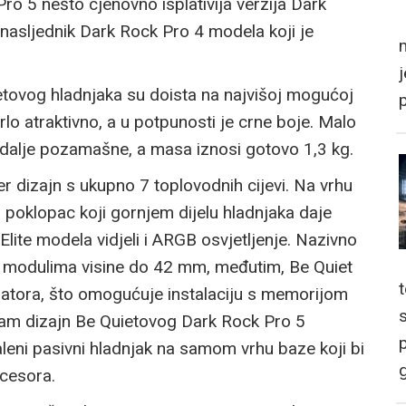
o 5 nešto cjenovno isplativija verzija Dark
i nasljednik Dark Rock Pro 4 modela koji je
m
etovog hladnjaka su doista na najvišoj mogućoj
rlo atraktivno, a u potpunosti je crne boje. Malo
 i dalje pozamašne, a masa iznosi gotovo 1,3 kg.
er dizajn s ukupno 7 toplovodnih cijevi. Na vrhu
 poklopac koji gornjem dijelu hladnjaka daje
Elite modela vidjeli i ARGB osvjetljenje. Nazivno
m modulima visine do 42 mm, međutim, Be Quiet
latora, što omogućuje instalaciju s memorijom
sam dizajn Be Quietovog Dark Rock Pro 5
p
aleni pasivni hladnjak na samom vrhu baze koji bi
g
ocesora.