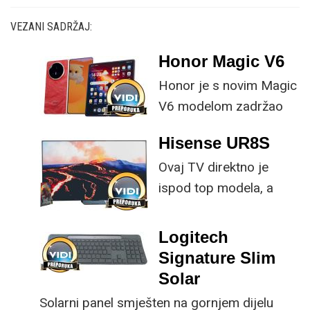
VEZANI SADRŽAJ:
Honor Magic V6
Honor je s novim Magic
V6 modelom zadržao
provjerene
Hisense UR8S
specifikacije, no
Ovaj TV direktno je
istovremeno
ispod top modela, a
implementirao
prednost mu je što za
nadogradnje koje su
male ustupke možete
ključne svakom
Logitech
osjetno uštedjeti pri
korisniku.
Signature Slim
kupnji.
Solar
Solarni panel smješten na gornjem dijelu