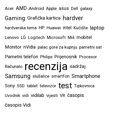
AMD
asus
Acer
Android
Apple
Dell
galaxy
hardver
Gaming
Grafička kartica
laptop
intel
hardverska tema
HP
Huawei
Kućište
mobitel
Lenovo
LG
Logitech
Microsoft
Miš
Monitor
nVidia
palac gore za kupnju
pametni sat
Pametni telefon
Prijenosnik
Philips
Procesor
recenzija
sadržaj
Računalo
Samsung
Smartphone
slušalice
smartfon
test
Sony
SSD
tablet
televizor
Tipkovnica
vidilab
časopis
Uvodnik
vidi
vijesti
VR
časopis Vidi