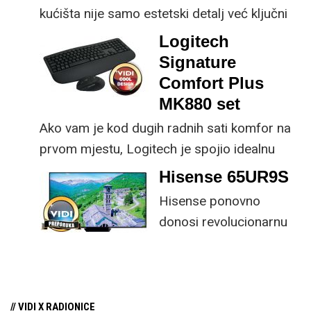
kućišta nije samo estetski detalj već ključni
dio koncepta ovog proizvoda, jer koristi
Logitech
energiju prirodnog ili umjetnog svjetla za
Signature
rad.
Comfort Plus
MK880 set
Ako vam je kod dugih radnih sati komfor na
prvom mjestu, Logitech je spojio idealnu
kombinaciju tipkovnice i miša s naprednim
Hisense 65UR9S
funkcijama.
Hisense ponovno
donosi revolucionarnu
tehnologiju na tržište
samo par mjeseci od
njezina predstavljanja.
// VIDI X RADIONICE