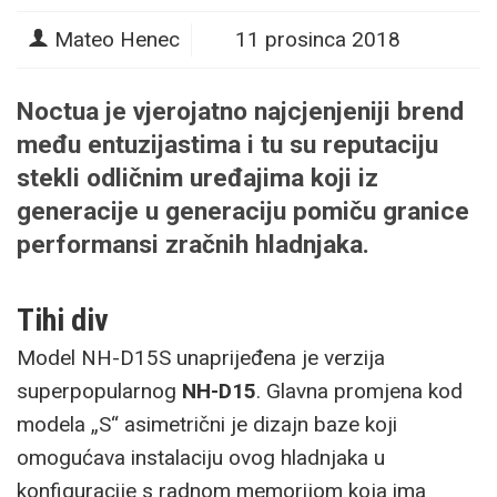
Mateo Henec
11 prosinca 2018
Noctua je vjerojatno najcjenjeniji brend
među entuzijastima i tu su reputaciju
stekli odličnim uređajima koji iz
generacije u generaciju pomiču granice
performansi zračnih hladnjaka.
Tihi div
Model NH-D15S unaprijeđena je verzija
superpopularnog
NH-D15
. Glavna promjena kod
modela „S“ asimetrični je dizajn baze koji
omogućava instalaciju ovog hladnjaka u
konfiguracije s radnom memorijom koja ima