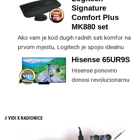
energiju prirodnog ili umjetnog svjetla za
Signature
rad.
Comfort Plus
MK880 set
Ako vam je kod dugih radnih sati komfor na
prvom mjestu, Logitech je spojio idealnu
kombinaciju tipkovnice i miša s naprednim
Hisense 65UR9S
funkcijama.
Hisense ponovno
donosi revolucionarnu
tehnologiju na tržište
samo par mjeseci od
njezina predstavljanja.
// VIDI X RADIONICE