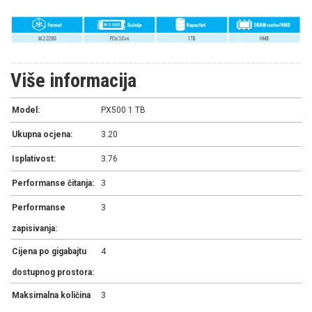
Više informacija
Model:
PX500 1 TB
Ukupna ocjena:
3.20
Isplativost:
3.76
Performanse čitanja:
3
Performanse
3
zapisivanja:
Cijena po gigabajtu
4
dostupnog prostora:
Maksimalna količina
3