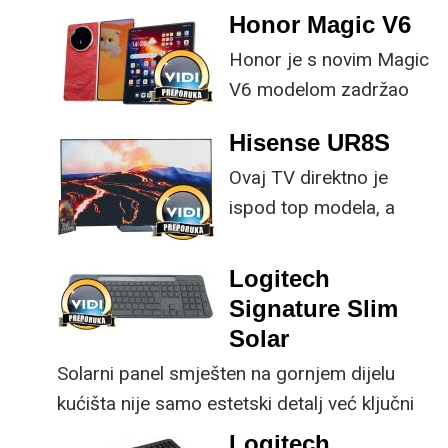
Honor Magic V6
Honor je s novim Magic
V6 modelom zadržao
provjerene
Hisense UR8S
specifikacije, no
Ovaj TV direktno je
istovremeno
ispod top modela, a
implementirao
prednost mu je što za
nadogradnje koje su
male ustupke možete
ključne svakom
Logitech
osjetno uštedjeti pri
korisniku.
Signature Slim
kupnji.
Solar
Solarni panel smješten na gornjem dijelu
kućišta nije samo estetski detalj već ključni
dio koncepta ovog proizvoda, jer koristi
Logitech