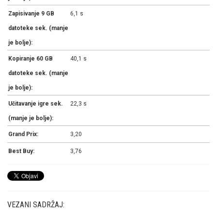
Zapisivanje 9 GB
6,1 s
datoteke sek. (manje
je bolje):
Kopiranje 60 GB
40,1 s
datoteke sek. (manje
je bolje):
Učitavanje igre sek.
22,3 s
(manje je bolje):
Grand Prix:
3,20
Best Buy:
3,76
VEZANI SADRŽAJ: