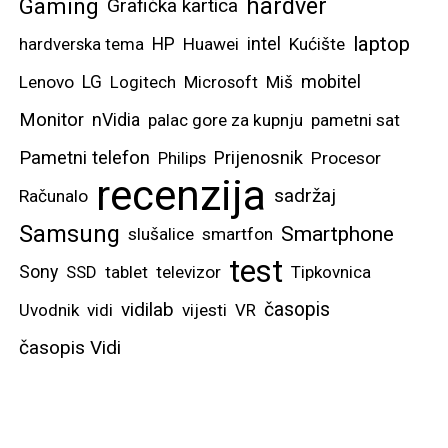
hardver
Gaming
Grafička kartica
laptop
intel
hardverska tema
HP
Huawei
Kućište
mobitel
Lenovo
LG
Logitech
Microsoft
Miš
Monitor
nVidia
palac gore za kupnju
pametni sat
Pametni telefon
Prijenosnik
Philips
Procesor
recenzija
sadržaj
Računalo
Samsung
Smartphone
slušalice
smartfon
test
Sony
SSD
tablet
televizor
Tipkovnica
vidilab
časopis
Uvodnik
vidi
vijesti
VR
časopis Vidi