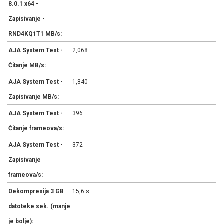
8.0.1 x64 -
Zapisivanje -
RND4KQ1T1 MB/s:
AJA System Test -
2,068
Čitanje MB/s:
AJA System Test -
1,840
Zapisivanje MB/s:
AJA System Test -
396
Čitanje frameova/s:
AJA System Test -
372
Zapisivanje
frameova/s:
Dekompresija 3 GB
15,6 s
datoteke sek. (manje
je bolje):