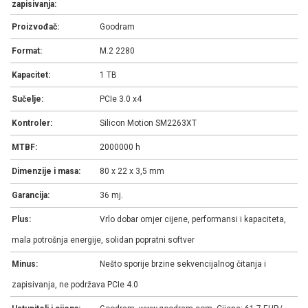
zapisivanja:
Proizvođač:
Goodram
Format:
M.2 2280
Kapacitet:
1 TB
Sučelje:
PCIe 3.0 x4
Kontroler:
Silicon Motion SM2263XT
MTBF:
2000000 h
Dimenzije i masa:
80 x 22 x 3,5 mm
Garancija:
36 mj.
Plus:
Vrlo dobar omjer cijene, performansi i kapaciteta,
mala potrošnja energije, solidan popratni softver
Minus:
Nešto sporije brzine sekvencijalnog čitanja i
zapisivanja, ne podržava PCIe 4.0