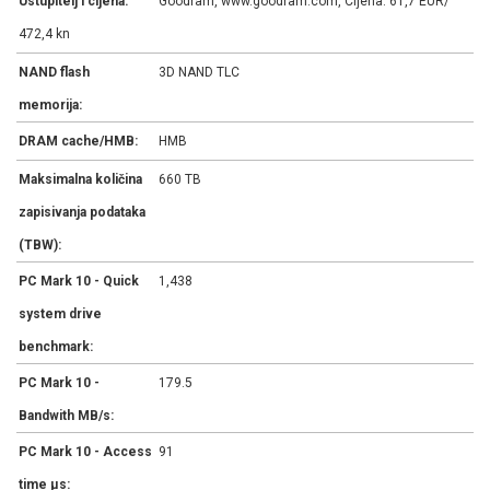
Ustupitelj i cijena:
Goodram, www.goodram.com, Cijena: 61,7 EUR/
472,4 kn
NAND flash
3D NAND TLC
memorija:
DRAM cache/HMB:
HMB
Maksimalna količina
660 TB
zapisivanja podataka
(TBW):
PC Mark 10 - Quick
1,438
system drive
benchmark:
PC Mark 10 -
179.5
Bandwith MB/s:
PC Mark 10 - Access
91
time µs: