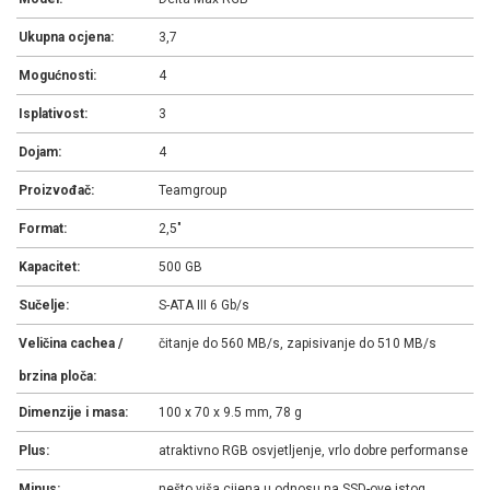
Ukupna ocjena:
3,7
Mogućnosti:
4
Isplativost:
3
Dojam:
4
Proizvođač:
Teamgroup
Format:
2,5"
Kapacitet:
500 GB
Sučelje:
S-ATA III 6 Gb/s
Veličina cachea /
čitanje do 560 MB/s, zapisivanje do 510 MB/s
brzina ploča:
Dimenzije i masa:
100 x 70 x 9.5 mm, 78 g
Plus:
atraktivno RGB osvjetljenje, vrlo dobre performanse
Minus:
nešto viša cijena u odnosu na SSD-ove istog