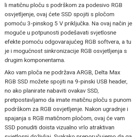
li matičnu ploču s podrškom za podesivo RGB
osvjetljenje, ovaj ćete SSD spojiti s pločom
pomoću 3-pinskog 5 V priključka. Na ovaj način je
moguće u potpunosti podešavati svjetlosne
efekte pomoću odgovarajućeg RGB softvera, a tu
je i mogućnost sinkronizacije RGB osvjetljenja s
drugim komponentama.
Ako vam ploča ne podržava ARGB, Delta Max
RGB SSD možete spojiti na 9-pinski USB header,
no ako planirate nabaviti ovakav SSD,
pretpostavljamo da imate matičnu ploču s punom
podrškom za RGB osvjetljenje. Nakon ugradnje i
spajanja s RGB matičnom pločom, ovaj će vam
SSD ponuditi doista vizualno vrlo atraktivan
svjetlosni doživljaj. Svakako preporučujemo da ga