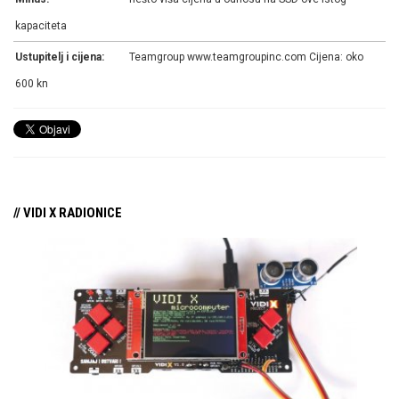
kapaciteta
Ustupitelj i cijena:
Teamgroup www.teamgroupinc.com Cijena: oko
600 kn
// VIDI X RADIONICE