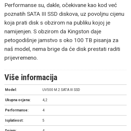
Performanse su, dakle, očekivane kao kod već
poznatih SATA III SSD diskova, uz povoljnu cijenu
koja prati disk s obzirom na publiku kojoj je
namijenjen. S obzirom da Kingston daje
petogodišnje jamstvo s oko 100 TB pisanja za
naš model, nema brige da će disk prestati raditi
prijevremeno.
Više informacija
Model:
UV500 M.2 SATA III SSD
Ukupna ocjena:
4,2
Performanse:
4
Isplativost:
5
Dojam:
4