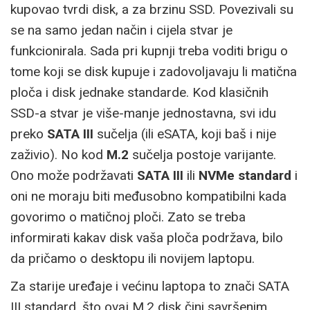
kupovao tvrdi disk, a za brzinu SSD. Povezivali su
se na samo jedan način i cijela stvar je
funkcionirala. Sada pri kupnji treba voditi brigu o
tome koji se disk kupuje i zadovoljavaju li matična
ploča i disk jednake standarde. Kod klasičnih
SSD-a stvar je više-manje jednostavna, svi idu
preko
SATA III
sučelja (ili eSATA, koji baš i nije
zaživio). No kod
M.2
sučelja postoje varijante.
Ono može podržavati
SATA III
ili
NVMe standard
i
oni ne moraju biti međusobno kompatibilni kada
govorimo o matičnoj ploči. Zato se treba
informirati kakav disk vaša ploča podržava, bilo
da pričamo o desktopu ili novijem laptopu.
Za starije uređaje i većinu laptopa to znači SATA
III standard, što ovaj M.2 disk čini savršenim