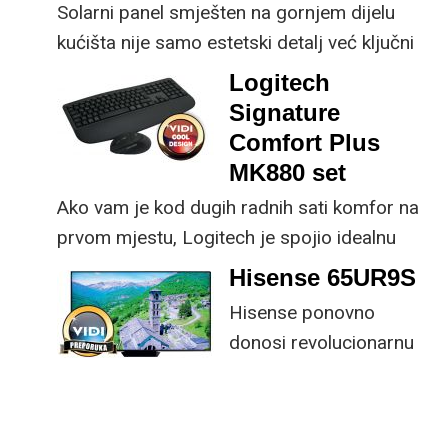
Solarni panel smješten na gornjem dijelu
kućišta nije samo estetski detalj već ključni
dio koncepta ovog proizvoda, jer koristi
Logitech
energiju prirodnog ili umjetnog svjetla za
Signature
rad.
Comfort Plus
MK880 set
Ako vam je kod dugih radnih sati komfor na
prvom mjestu, Logitech je spojio idealnu
kombinaciju tipkovnice i miša s naprednim
Hisense 65UR9S
funkcijama.
Hisense ponovno
donosi revolucionarnu
tehnologiju na tržište
samo par mjeseci od
njezina predstavljanja.