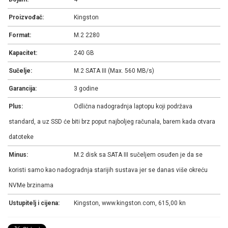
Proizvođač:
Kingston
Format:
M.2 2280
Kapacitet:
240 GB
Sučelje:
M.2 SATA III (Max. 560 MB/s)
Garancija:
3 godine
Plus:
Odlična nadogradnja laptopu koji podržava
standard, a uz SSD će biti brz poput najboljeg računala, barem kada otvara
datoteke
Minus:
M.2 disk sa SATA III sučeljem osuđen je da se
koristi samo kao nadogradnja starijih sustava jer se danas više okreću
NVMe brzinama
Ustupitelj i cijena:
Kingston, www.kingston.com, 615,00 kn