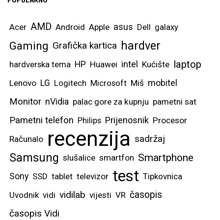
POPULARNO
AMD
asus
Acer
Android
Apple
Dell
galaxy
hardver
Gaming
Grafička kartica
laptop
intel
hardverska tema
HP
Huawei
Kućište
mobitel
Lenovo
LG
Logitech
Microsoft
Miš
Monitor
nVidia
palac gore za kupnju
pametni sat
Pametni telefon
Prijenosnik
Philips
Procesor
recenzija
sadržaj
Računalo
Samsung
Smartphone
slušalice
smartfon
test
Sony
SSD
tablet
televizor
Tipkovnica
vidilab
časopis
Uvodnik
vidi
vijesti
VR
časopis Vidi