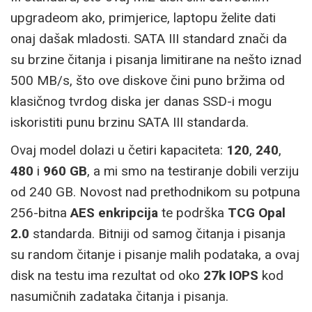
upgradeom ako, primjerice, laptopu želite dati
onaj dašak mladosti. SATA III standard znači da
su brzine čitanja i pisanja limitirane na nešto iznad
500 MB/s, što ove diskove čini puno bržima od
klasičnog tvrdog diska jer danas SSD-i mogu
iskoristiti punu brzinu SATA III standarda.
Ovaj model dolazi u četiri kapaciteta:
120
,
240
,
480
i
960 GB
, a mi smo na testiranje dobili verziju
od 240 GB. Novost nad prethodnikom su potpuna
256-bitna
AES enkripcija
te podrška
TCG Opal
2.0
standarda. Bitniji od samog čitanja i pisanja
su random čitanje i pisanje malih podataka, a ovaj
disk na testu ima rezultat od oko
27k IOPS
kod
nasumičnih zadataka čitanja i pisanja.