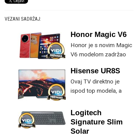
VEZANI SADRŽAJ:
Honor Magic V6
Honor je s novim Magic
V6 modelom zadržao
provjerene
Hisense UR8S
specifikacije, no
Ovaj TV direktno je
istovremeno
ispod top modela, a
implementirao
prednost mu je što za
nadogradnje koje su
male ustupke možete
ključne svakom
Logitech
osjetno uštedjeti pri
korisniku.
Signature Slim
kupnji.
Solar