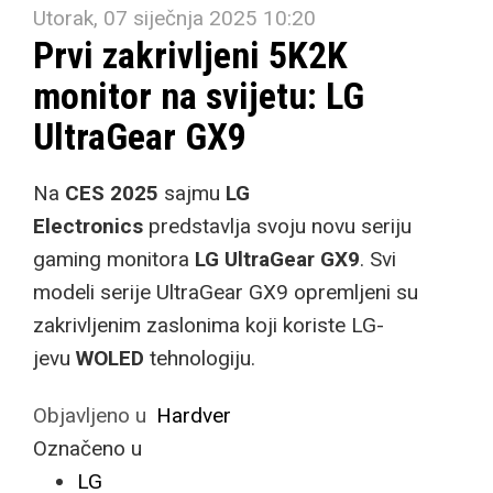
Utorak, 07 siječnja 2025 10:20
Prvi zakrivljeni 5K2K
monitor na svijetu: LG
UltraGear GX9
Na
CES 2025
sajmu
LG
Electronics
predstavlja svoju novu seriju
gaming monitora
LG UltraGear GX9
. Svi
modeli serije UltraGear GX9 opremljeni su
zakrivljenim zaslonima koji koriste LG-
jevu
WOLED
tehnologiju.
Objavljeno u
Hardver
Označeno u
LG