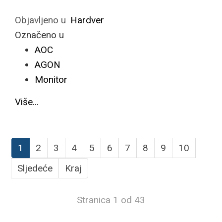
Objavljeno u
Hardver
Označeno u
AOC
AGON
Monitor
Više...
1
2
3
4
5
6
7
8
9
10
Sljedeće
Kraj
Stranica 1 od 43