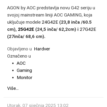
AGON by AOC predstavlja novu G42 seriju u
svojoj mainstream liniji AOC GAMING, koja
uključuje modele
24G42E
(23,8 inča /60.5
cm),
25G42E
(24,5 inča/ 62,2cm) i
27G42E
(27inča/ 68,6 cm).
Objavljeno u
Hardver
Označeno u
AOC
Gaming
Monitor
Više...
Utorak, 07 siječnja 2025 13:02