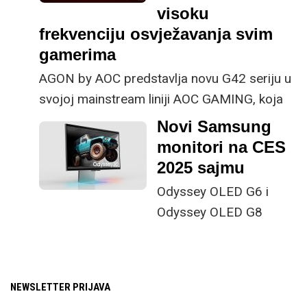
visoku
frekvenciju osvježavanja svim
gamerima
AGON by AOC predstavlja novu G42 seriju u
svojoj mainstream liniji AOC GAMING, koja
uključuje modele
24G42E
(23,8 inča /60.5
Novi Samsung
cm),
25G42E
(24,5 inča/ 62,2cm) i
27G42E
monitori na CES
(27inča/ 68,6 cm).
2025 sajmu
Odyssey OLED G6 i
Odyssey OLED G8
dolaze s prvim 27-
inčnim 4K OLED gaming
zaslonom i brzinom
NEWSLETTER PRIJAVA
osvježavanja od 500