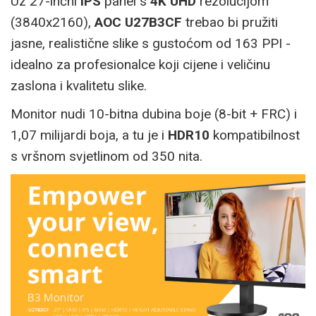
Uz 27-inčni
IPS
panel s
4K UHD
rezolucijom
(3840x2160),
AOC U27B3CF
trebao bi pružiti
jasne, realistične slike s gustoćom od 163 PPI -
idealno za profesionalce koji cijene i veličinu
zaslona i kvalitetu slike.
Monitor nudi 10-bitna dubina boje (8-bit + FRC) i
1,07 milijardi boja, a tu je i
HDR10
kompatibilnost
s vršnom svjetlinom od 350 nita.