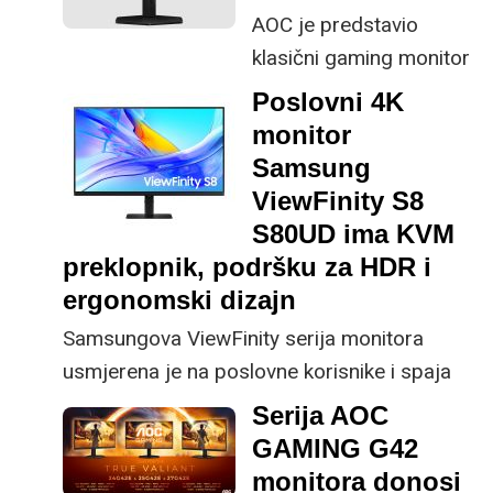
AOC je predstavio
klasični gaming monitor
u svojoj AGON seriji koji
Poslovni 4K
je nadogradio s
monitor
operativnim sustavom
Samsung
koje inače vidimo na
ViewFinity S8
pametnim televizorima.
S80UD ima KVM
preklopnik, podršku za HDR i
ergonomski dizajn
Samsungova ViewFinity serija monitora
usmjerena je na poslovne korisnike i spaja
stil, visoku 4K rezoluciju i sve to uz VA panel
Serija AOC
te podršku za HDR.
GAMING G42
monitora donosi