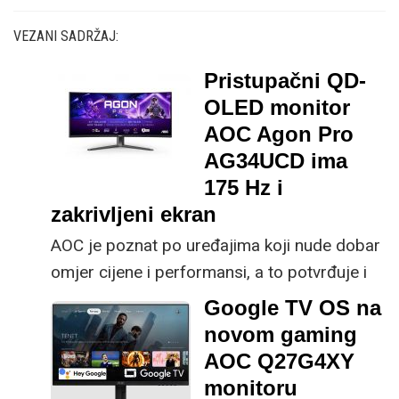
VEZANI SADRŽAJ:
Pristupačni QD-
OLED monitor
AOC Agon Pro
AG34UCD ima
175 Hz i
zakrivljeni ekran
AOC je poznat po uređajima koji nude dobar
omjer cijene i performansi, a to potvrđuje i
njihov novi model iz Agon Pro serije
Google TV OS na
AG346UCD.
novom gaming
AOC Q27G4XY
monitoru