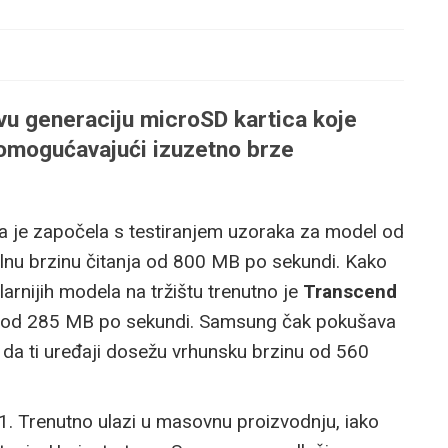
vu generaciju
microSD
kartica koje
omogućavajući izuzetno brze
 da je započela s testiranjem uzoraka za model od
lnu brzinu čitanja od 800 MB po sekundi. Kako
larnijih modela na tržištu trenutno je
Transcend
u od 285 MB po sekundi. Samsung čak pokušava
da ti uređaji dosežu vrhunsku brzinu od 560
. Trenutno ulazi u masovnu proizvodnju, iako