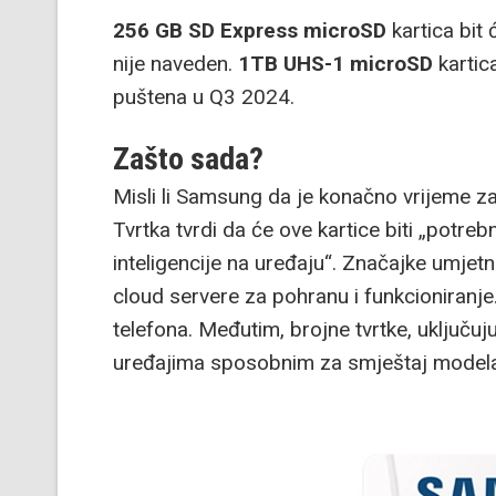
256 GB SD Express microSD
kartica bit
nije naveden.
1TB UHS-1 microSD
kartica
puštena u Q3 2024.
Zašto sada?
Misli li Samsung da je konačno vrijeme z
Tvrtka tvrdi da će ove kartice biti „potreb
inteligencije na uređaju“. Značajke umjetn
cloud servere za pohranu i funkcioniranj
telefona. Međutim, brojne tvrtke, uključu
uređajima sposobnim za smještaj modela 