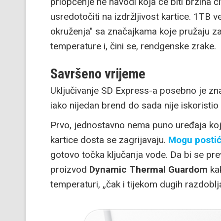
priopćenje ne navodi koja će biti brzina 
usredotočiti na izdržljivost kartice. 1TB v
okruženja" sa značajkama koje pružaju z
temperature i, čini se, rendgenske zrake.
Savršeno vrijeme
Uključivanje SD Express-a posebno je zn
iako nijedan brend do sada nije iskoristio
Prvo, jednostavno nema puno uređaja koji 
kartice dosta se zagrijavaju.
Mogu postić
gotovo točka ključanja vode. Da bi se pr
proizvod
Dynamic Thermal Guardom
kak
temperaturi, „čak i tijekom dugih razdoblja