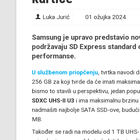
Luka Jurić
01 ožujka 2024
Samsung
je upravo predstavio no
podržavaju
SD Express
standard 
performanse.
U službenom priopćenju
, tvrtka navodi
256 GB za koji tvrde da će imati maksima
bismo to stavili u perspektivu, jedan popu
SDXC UHS-II U3
i ima maksimalnu brzin
nadmašiti najbolje SATA SSD-ove, budući 
MB.
Također se radi na modelu od 1 TB UHS-1