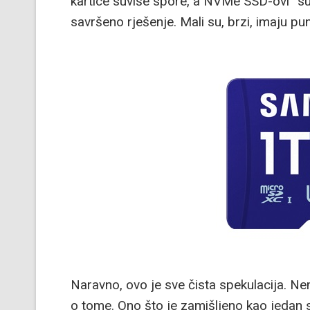
kartice suviše spore, a NVMe SSD-ovi“ s
savršeno rješenje. Mali su, brzi, imaju pun
Naravno, ovo je sve čista spekulacija. Ne
o tome. Ono što je zamišljeno kao jedan 