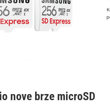
K
p
io nove brze microSD