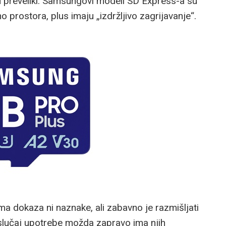
u preveliki. Samsungovi modeli SD Express-a su
o prostora, plus imaju „izdržljivo zagrijavanje“.
ma dokaza ni naznake, ali zabavno je razmišljati
slučaj upotrebe možda zapravo ima njih