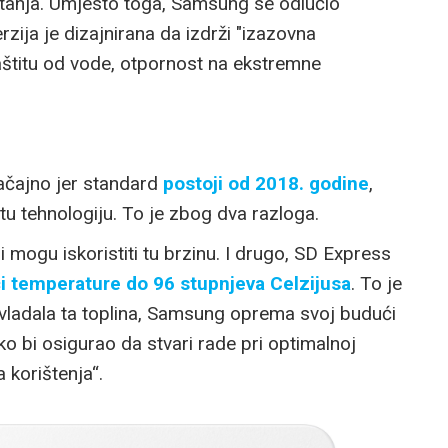
čitanja. Umjesto toga, Samsung se odlučio
erzija je dizajnirana da izdrži "izazovna
aštitu od vode, otpornost na ekstremne
ačajno jer standard
postoji od 2018. godine
,
 tu tehnologiju. To je zbog dva razloga.
mogu iskoristiti tu brzinu. I drugo, SD Express
i temperature do 96 stupnjeva Celzijusa
. To je
evladala ta toplina, Samsung oprema svoj budući
o bi osigurao da stvari rade pri optimalnoj
 korištenja“.