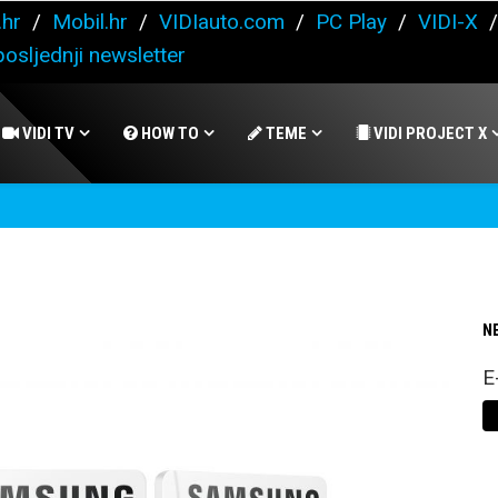
.hr
/
Mobil.hr
/
VIDIauto.com
/
PC Play
/
VIDI-X
osljednji newsletter
VIDI TV
HOW TO
TEME
VIDI PROJECT X
N
E