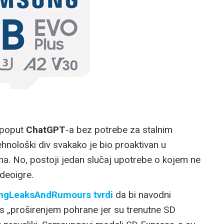
 poput
ChatGPT
-a bez potrebe za stalnim
nološki div svakako je bio proaktivan u
ma. No, postoji jedan slučaj upotrebe o kojem ne
ideoigre.
ingLeaksAndRumours tvrdi
da bi navodni
 „proširenjem pohrane jer su trenutne SD