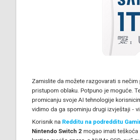
Zamislite da možete razgovarati s nečim
pristupom oblaku. Potpuno je moguće. Teh
promicanju svoje AI tehnologije korisnici
vidimo da ga spominju drugi izvještaji - v
Korisnik na
Redditu na podredditu Gam
Nintendo Switch 2
mogao imati teškoća s