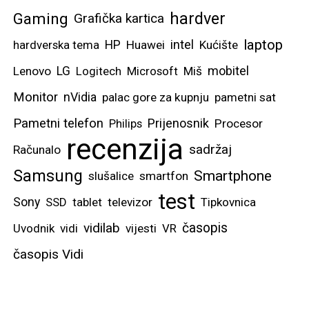
hardver
Gaming
Grafička kartica
laptop
intel
hardverska tema
HP
Huawei
Kućište
mobitel
Lenovo
LG
Logitech
Microsoft
Miš
Monitor
nVidia
palac gore za kupnju
pametni sat
Pametni telefon
Prijenosnik
Philips
Procesor
recenzija
sadržaj
Računalo
Samsung
Smartphone
slušalice
smartfon
test
Sony
SSD
tablet
televizor
Tipkovnica
vidilab
časopis
Uvodnik
vidi
vijesti
VR
časopis Vidi