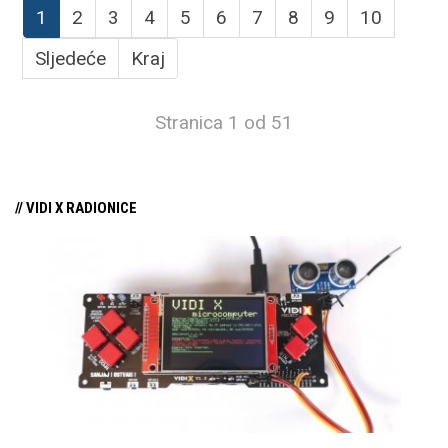
1
2
3
4
5
6
7
8
9
10
Sljedeće
Kraj
Stranica 1 od 51
// VIDI X RADIONICE