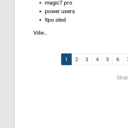
magic7 pro
power users
ltpo oled
Više...
1
2
3
4
5
6
Stra