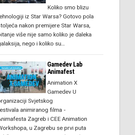
Koliko smo blizu
tehnologiji iz Star Warsa? Gotovo pola
stoljeća nakon premijere Star Warsa,
itanje više nije samo koliko je daleka
alaksija, nego i koliko su…
Gamedev Lab
Animafest
Animation X
Gamedev U
organizaciji Svjetskog
festivala animiranog filma -
Animafesta Zagreb i CEE Animation
Workshopa, u Zagrebu se prvi puta