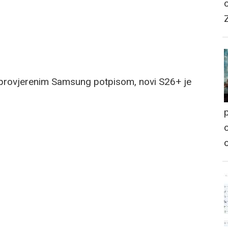
s provjerenim Samsung potpisom, novi S26+ je
p
o