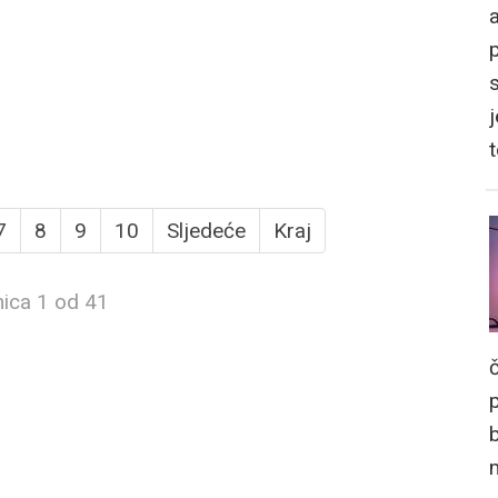
a
j
7
8
9
10
Sljedeće
Kraj
nica 1 od 41