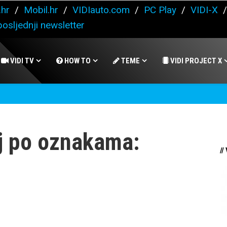
.hr
/
Mobil.hr
/
VIDIauto.com
/
PC Play
/
VIDI-X
osljednji newsletter
VIDI TV
HOW TO
TEME
VIDI PROJECT X
j po oznakama:
//