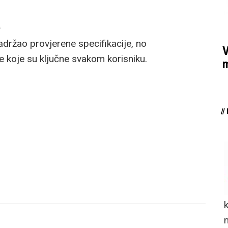
a
ržao provjerene specifikacije, no
V
 koje su ključne svakom korisniku.
m
/
n