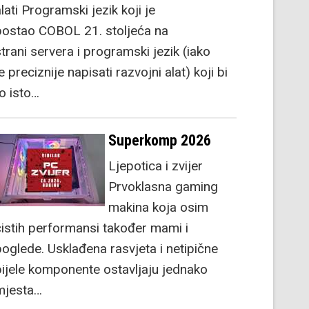
lati Programski jezik koji je
postao COBOL 21. stoljeća na
strani servera i programski jezik (iako
e preciznije napisati razvojni alat) koji bi
to isto…
Superkomp 2026
Ljepotica i zvijer
Prvoklasna gaming
makina koja osim
čistih performansi također mami i
poglede. Usklađena rasvjeta i netipične
bijele komponente ostavljaju jednako
mjesta…