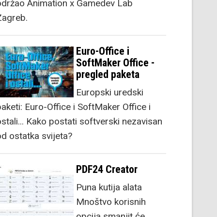
održao Animation x Gamedev Lab
Zagreb.
Euro-Office i
SoftMaker Office -
pregled paketa
Europski uredski
aketi: Euro-Office i SoftMaker Office i
stali... Kako postati softverski nezavisan
od ostatka svijeta?
PDF24 Creator
Puna kutija alata
Mnoštvo korisnih
opcija smanjit će