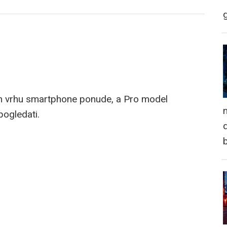
m vrhu smartphone ponude, a Pro model
n
pogledati.
d