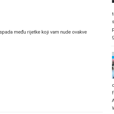
p
l spada među rijetke koji vam nude ovakve
g