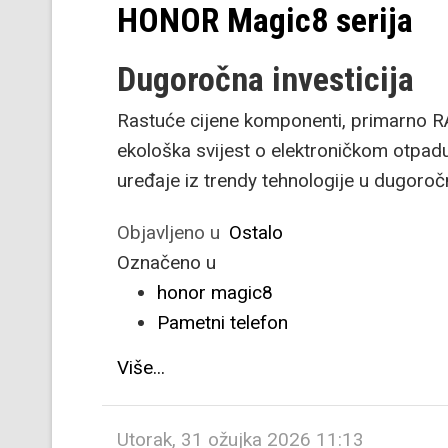
HONOR Magic8 serija
Dugoročna investicija
Rastuće cijene komponenti, primarno RAM-
ekološka svijest o elektroničkom otpad
uređaje iz trendy tehnologije u dugoročn
Objavljeno u
Ostalo
Označeno u
honor magic8
Pametni telefon
Više...
Utorak, 31 ožujka 2026 11:13