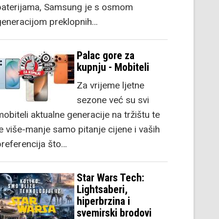
baterijama, Samsung je s osmom
generacijom preklopnih…
Palac gore za
kupnju - Mobiteli
Za vrijeme ljetne
sezone već su svi
obiteli aktualne generacije na tržištu te
je više-manje samo pitanje cijene i vaših
preferencija što…
Star Wars Tech:
Lightsaberi,
hiperbrzina i
svemirski brodovi