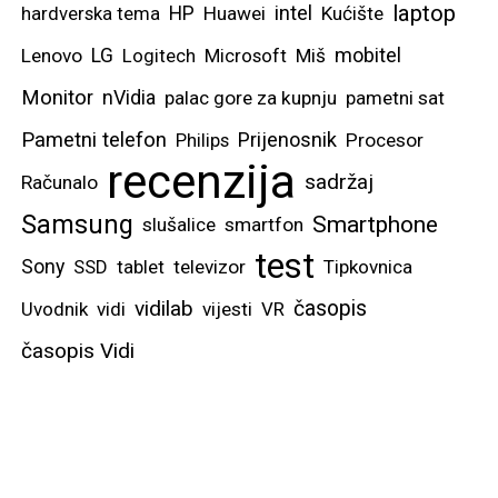
laptop
intel
hardverska tema
HP
Huawei
Kućište
mobitel
Lenovo
LG
Logitech
Microsoft
Miš
Monitor
nVidia
palac gore za kupnju
pametni sat
Pametni telefon
Prijenosnik
Philips
Procesor
recenzija
sadržaj
Računalo
Samsung
Smartphone
slušalice
smartfon
test
Sony
SSD
tablet
televizor
Tipkovnica
vidilab
časopis
Uvodnik
vidi
vijesti
VR
časopis Vidi