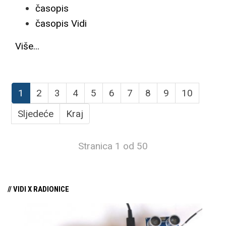
časopis
časopis Vidi
Više...
1
2
3
4
5
6
7
8
9
10
Sljedeće
Kraj
Stranica 1 od 50
// VIDI X RADIONICE