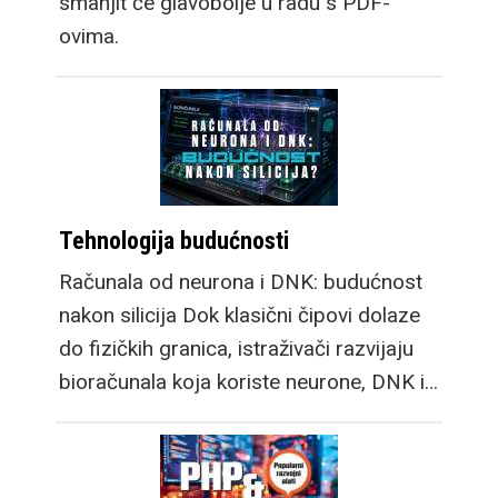
smanjit će glavobolje u radu s PDF-
ovima.
Tehnologija budućnosti
Računala od neurona i DNK: budućnost
nakon silicija Dok klasični čipovi dolaze
do fizičkih granica, istraživači razvijaju
bioračunala koja koriste neurone, DNK i…