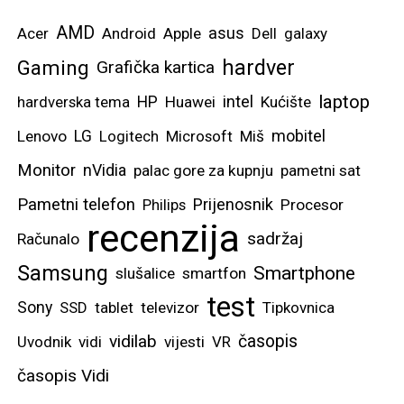
AMD
asus
Acer
Android
Apple
Dell
galaxy
hardver
Gaming
Grafička kartica
laptop
intel
hardverska tema
HP
Huawei
Kućište
mobitel
Lenovo
LG
Logitech
Microsoft
Miš
Monitor
nVidia
palac gore za kupnju
pametni sat
Pametni telefon
Prijenosnik
Philips
Procesor
recenzija
sadržaj
Računalo
Samsung
Smartphone
slušalice
smartfon
test
Sony
SSD
tablet
televizor
Tipkovnica
vidilab
časopis
Uvodnik
vidi
vijesti
VR
časopis Vidi