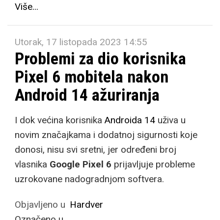
Više...
Utorak, 17 listopada 2023 14:55
Problemi za dio korisnika
Pixel 6 mobitela nakon
Android 14 ažuriranja
I dok većina korisnika
Androida 14
uživa u
novim značajkama i dodatnoj sigurnosti koje
donosi, nisu svi sretni, jer određeni broj
vlasnika
Google Pixel 6
prijavljuje probleme
uzrokovane nadogradnjom softvera.
Objavljeno u
Hardver
Označeno u