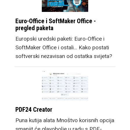
Euro-Office i SoftMaker Office -
pregled paketa
Europski uredski paketi: Euro-Office i
SoftMaker Office i ostali... Kako postati
softverski nezavisan od ostatka svijeta?
PDF24 Creator
Puna kutija alata Mnoštvo korisnih opcija
smanjit će glavobolje u radu s PDF-