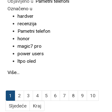
Objavljeno u
Pametni telefoni
Označeno u
hardver
recenzija
Pametni telefon
honor
magic7 pro
power users
ltpo oled
Više...
1
2
3
4
5
6
7
8
9
10
Sljedeće
Kraj