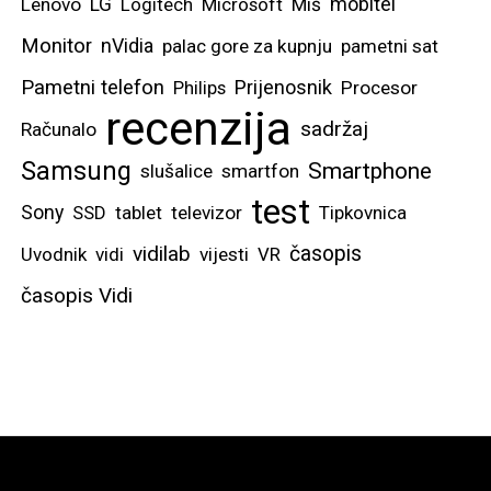
mobitel
Lenovo
LG
Logitech
Microsoft
Miš
Monitor
nVidia
palac gore za kupnju
pametni sat
Pametni telefon
Prijenosnik
Philips
Procesor
recenzija
sadržaj
Računalo
Samsung
Smartphone
slušalice
smartfon
test
Sony
SSD
tablet
televizor
Tipkovnica
vidilab
časopis
Uvodnik
vidi
vijesti
VR
časopis Vidi