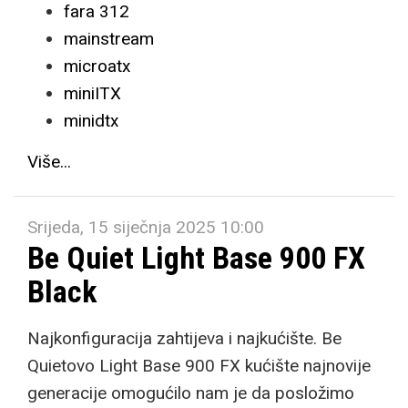
fara 312
mainstream
microatx
miniITX
minidtx
Više...
Srijeda, 15 siječnja 2025 10:00
Be Quiet Light Base 900 FX
Black
Najkonfiguracija zahtijeva i najkućište. Be
Quietovo Light Base 900 FX kućište najnovije
generacije omogućilo nam je da posložimo