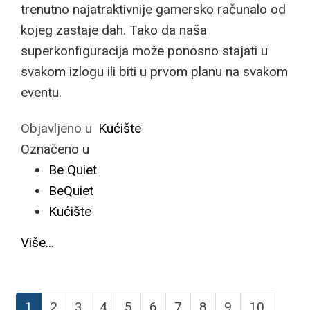
trenutno najatraktivnije gamersko računalo od
kojeg zastaje dah. Tako da naša
superkonfiguracija može ponosno stajati u
svakom izlogu ili biti u prvom planu na svakom
eventu.
Objavljeno u
Kućište
Označeno u
Be Quiet
BeQuiet
Kućište
Više...
1
2
3
4
5
6
7
8
9
10