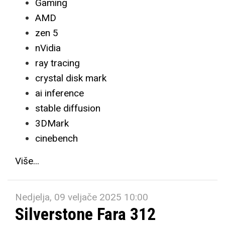
Gaming
AMD
zen 5
nVidia
ray tracing
crystal disk mark
ai inference
stable diffusion
3DMark
cinebench
Više...
Nedjelja, 09 veljače 2025 10:00
Silverstone Fara 312