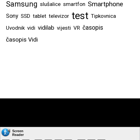
Samsung
Smartphone
slušalice
smartfon
test
Sony
SSD
tablet
televizor
Tipkovnica
vidilab
časopis
Uvodnik
vidi
vijesti
VR
časopis Vidi
Copyright © by: VIDI-TO d.o.o. Sva prava pridržana.