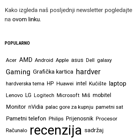
Kako izgleda naš posljednji newsletter pogledajte
na
ovom linku.
POPULARNO
AMD
asus
Acer
Android
Apple
Dell
galaxy
hardver
Gaming
Grafička kartica
laptop
intel
hardverska tema
HP
Huawei
Kućište
mobitel
Lenovo
LG
Logitech
Microsoft
Miš
Monitor
nVidia
palac gore za kupnju
pametni sat
Pametni telefon
Prijenosnik
Philips
Procesor
recenzija
sadržaj
Računalo