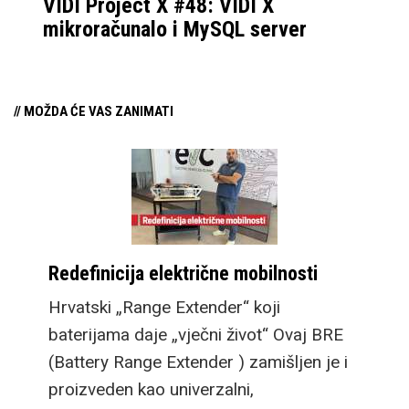
VIDI Project X #48: VIDI X
mikroračunalo i MySQL server
// MOŽDA ĆE VAS ZANIMATI
Redefinicija električne mobilnosti
Hrvatski „Range Extender“ koji
baterijama daje „vječni život“ Ovaj BRE
(Battery Range Extender ) zamišljen je i
proizveden kao univerzalni,